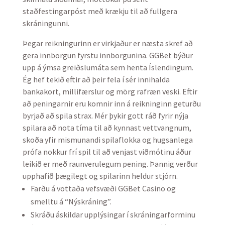
staðfestingarpóst með krækju til að fullgera
skráningunni.
Þegar reikningurinn er virkjaður er næsta skref að
gera innborgun fyrstu innborgunina. GGBet býður
upp á ýmsa greiðslumáta sem henta Íslendingum.
Ég hef tekið eftir að þeir fela í sér innihalda
bankakort, millifærslur og mörg rafræn veski. Eftir
að peningarnir eru komnir inn á reikninginn geturðu
byrjað að spila strax. Mér þykir gott ráð fyrir nýja
spilara að nota tíma til að kynnast vettvangnum,
skoða yfir mismunandi spilaflokka og hugsanlega
prófa nokkur frí spil til að venjast viðmótinu áður
leikið er með raunverulegum pening. Þannig verður
upphafið þægilegt og spilarinn heldur stjórn.
Farðu á vottaða vefsvæði GGBet Casino og
smelltu á “Nýskráning”.
Skráðu áskildar upplýsingar í skráningarforminu