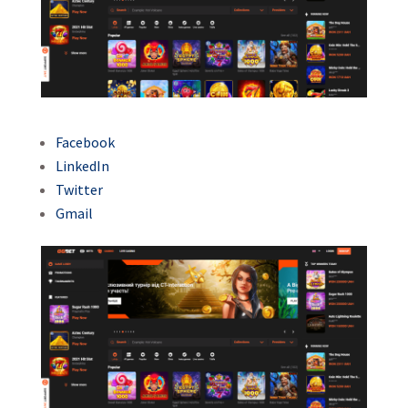
Facebook
LinkedIn
Twitter
Gmail