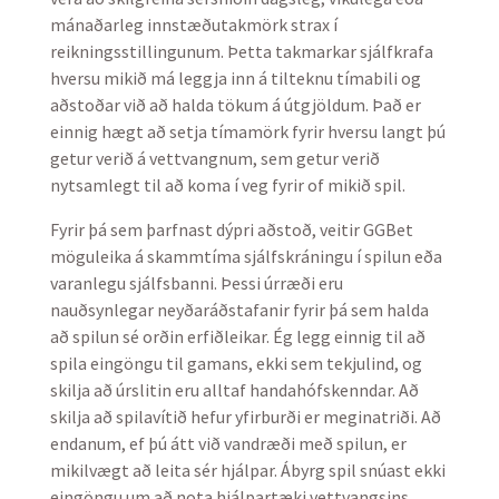
mánaðarleg innstæðutakmörk strax í
reikningsstillingunum. Þetta takmarkar sjálfkrafa
hversu mikið má leggja inn á tilteknu tímabili og
aðstoðar við að halda tökum á útgjöldum. Það er
einnig hægt að setja tímamörk fyrir hversu langt þú
getur verið á vettvangnum, sem getur verið
nytsamlegt til að koma í veg fyrir of mikið spil.
Fyrir þá sem þarfnast dýpri aðstoð, veitir GGBet
möguleika á skammtíma sjálfskráningu í spilun eða
varanlegu sjálfsbanni. Þessi úrræði eru
nauðsynlegar neyðaráðstafanir fyrir þá sem halda
að spilun sé orðin erfiðleikar. Ég legg einnig til að
spila eingöngu til gamans, ekki sem tekjulind, og
skilja að úrslitin eru alltaf handahófskenndar. Að
skilja að spilavítið hefur yfirburði er meginatriði. Að
endanum, ef þú átt við vandræði með spilun, er
mikilvægt að leita sér hjálpar. Ábyrg spil snúast ekki
eingöngu um að nota hjálpartæki vettvangsins,