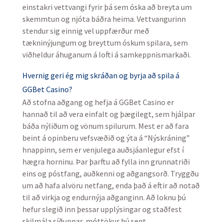
einstakri vettvangi fyrir þá sem óska að breyta um
skemmtun og njóta báðra heima. Vettvangurinn
stendur sig einnig vel uppfærður með
tækninýjungum og breyttum óskum spilara, sem
viðheldur áhuganum á lofti á samkeppnismarkaði.
Hvernig geri ég mig skráðan og byrja að spila á
GGBet Casino?
Að stofna aðgang og hefja á GGBet Casino er
hannað til að vera einfalt og þægilegt, sem hjálpar
báða nýliðum og vönum spilurum. Mest er að fara
beint á opinberu vefsvæðið og ýta á “Nýskráning”
hnappinn, sem er venjulega auðsjáanlegur efst í
hægra horninu. Þar þarftu að fylla inn grunnatriði
eins og póstfang, auðkenni og aðgangsorð. Tryggðu
um að hafa alvöru netfang, enda það á eftir að notað
til að virkja og endurnýja aðganginn. Að loknu þú
hefur slegið inn þessar upplýsingar og staðfest
skilmála síðunnar, móttökur þú sent