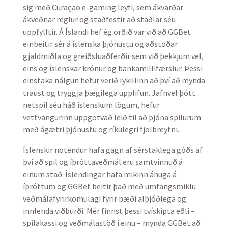
sig með Curaçao e-gaming leyfi, sem ákvarðar
ákveðnar reglur og staðfestir að staðlar séu
uppfylltir. Á Íslandi hef ég orðið var við að GGBet
einbeitir sér á íslenska þjónustu og aðstoðar
gjaldmiðla og greiðsluaðferðir sem við þekkjum vel,
eins og íslenskar krónur og bankamillifærslur. Þessi
einstaka nálgun hefur verið lykillinn að því að mynda
traust og tryggja þægilega upplifun. Jafnvel þótt
netspil séu háð íslenskum lögum, hefur
vettvangurinn uppgötvað leið til að þjóna spilurum
með ágætri þjónustu og ríkulegri fjölbreytni.
Íslenskir notendur hafa gagn af sérstaklega góðs af
því að spil og íþróttaveðmál eru samtvinnuð á
einum stað. Íslendingar hafa mikinn áhuga á
íþróttum og GGBet beitir það með umfangsmiklu
veðmálafyrirkomulagi fyrir bæði alþjóðlega og
innlenda viðburði. Mér finnst þessi tvískipta eðli –
spilakassi og veðmálastöð í einu – mynda GGBet að