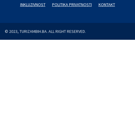
INKLUZIVNOST
POLITIKA PRIVATNOSTI
KONTAKT
© 2023, TURIZAMBIH.BA. ALL RIGHT RESERVED.