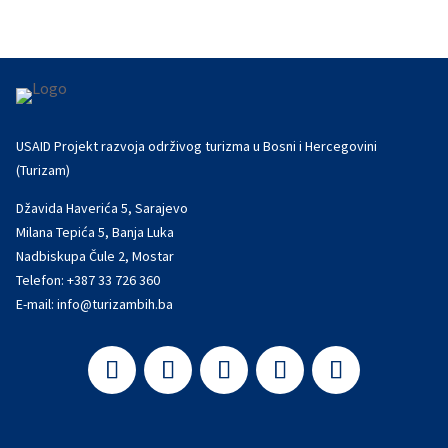
USAID Projekt razvoja održivog turizma u Bosni i Hercegovini
(Turizam)
Džavida Haverića 5, Sarajevo
Milana Tepića 5, Banja Luka
Nadbiskupa Čule 2, Mostar
Telefon:
+387 33 726 360
E-mail:
info@turizambih.ba