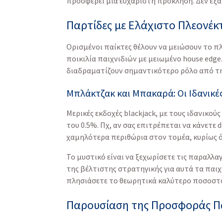
προσφέρει μια ευχάριστη πρόκληση. Δεν εξαρ
Παρτίδες με Ελάχιστο Πλεονέκ
Ορισμένοι παίκτες θέλουν να μειώσουν το πλ
ποικιλία παιχνιδιών με μειωμένο house edge.
διαδραματίζουν σημαντικότερο ρόλο από την 
Μπλάκτζακ και Μπακαρά: Οι Ιδανικέ
Μερικές εκδοχές blackjack, με τους ιδανικο
του 0.5%. Πχ, αν σας επιτρέπεται να κάνετε
χαμηλότερα περιθώρια στον τομέα, κυρίως ό
Το μυστικό είναι να ξεχωρίσετε τις παραλλ
της βέλτιστης στρατηγικής για αυτά τα παιχ
πλησιάσετε το θεωρητικά καλύτερο ποσοστ
Παρουσίαση της Προσφοράς Παι