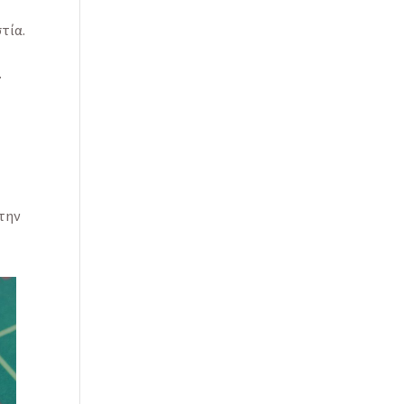
τία.
.
 την