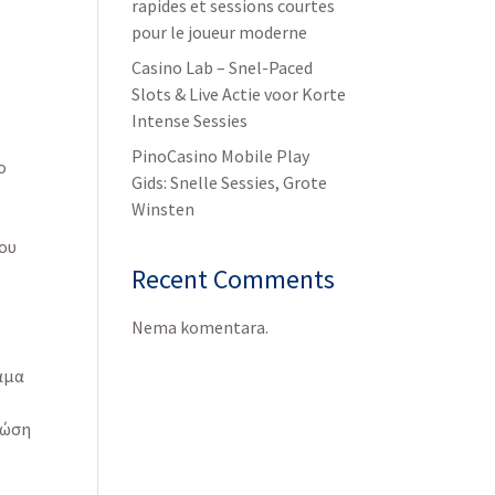
rapides et sessions courtes
pour le joueur moderne
Casino Lab – Snel‑Paced
Slots & Live Actie voor Korte
Intense Sessies
PinoCasino Mobile Play
o
Gids: Snelle Sessies, Grote
α
Winsten
που
Recent Comments
Nema komentara.
κάμα
νώση