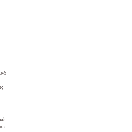
ό
ικά
;
ες
ικά
ους