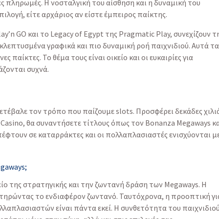
ς πληρωμές. Η νοσταλγική του αίσθηση και η δυναμική του
λογή, είτε αρχάριος αν είστε έμπειρος παίκτης.
ay’n GO και το Legacy of Egypt της Pragmatic Play, συνεχίζουν τ
εκλεπτυσμένα γραφικά και πιο δυναμική ροή παιχνιδιού. Αυτά τ
 παίκτες. Το θέμα τους είναι οικείο και οι ευκαιρίες για
ζονται συχνά.
τέβαλε τον τρόπο που παίζουμε slots. Προσφέρει δεκάδες χιλι
o Casino, θα συναντήσετε τίτλους όπως τον Bonanza Megaways κ
 πέφτουν σε καταρράκτες και οι πολλαπλασιαστές ενισχύονται μ
egaways;
ίο της στρατηγικής και την ζωντανή δράση των Megaways. Η
ιατηρώντας το ενδιαφέρον ζωντανό. Ταυτόχρονα, η προοπτική γι
λαπλασιαστών είναι πάντα εκεί. Η συνθετότητα του παιχνιδιο