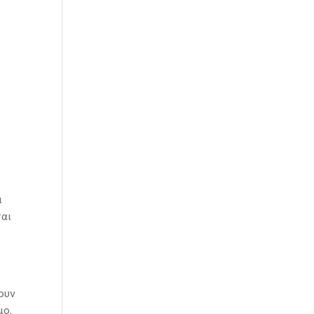
ι
ται
χουν
μο.