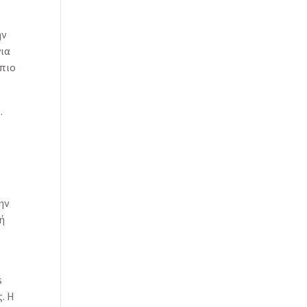
ην
για
 πιο
.
ην
κή
s
. Η