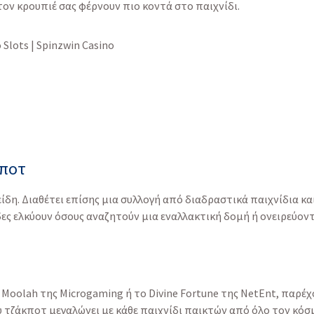
ον κρουπιέ σας φέρνουν πιο κοντά στο παιχνίδι.
κποτ
ίδη. Διαθέτει επίσης μια συλλογή από διαδραστικά παιχνίδια κα
άδες ελκύουν όσους αναζητούν μια εναλλακτική δομή ή ονειρεύον
 Moolah της Microgaming ή το Divine Fortune της NetEnt, παρέ
 τζάκποτ μεγαλώνει με κάθε παιχνίδι παικτών από όλο τον κόσ