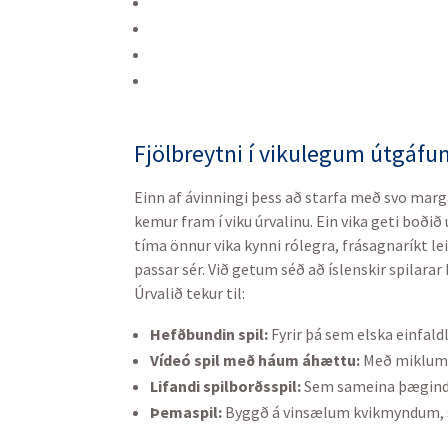
Fjölbreytni í vikulegum útgáfu
Einn af ávinningi þess að starfa með svo mar
kemur fram í viku úrvalinu. Ein vika geti boði
tíma önnur vika kynni rólegra, frásagnaríkt lei
passar sér. Við getum séð að íslenskir spilara
Úrvalið tekur til:
Hefðbundin spil:
Fyrir þá sem elska einfald
Vídeó spil með háum áhættu:
Með miklum v
Lifandi spilborðsspil:
Sem sameina þægindi 
Þemaspil:
Byggð á vinsælum kvikmyndum,