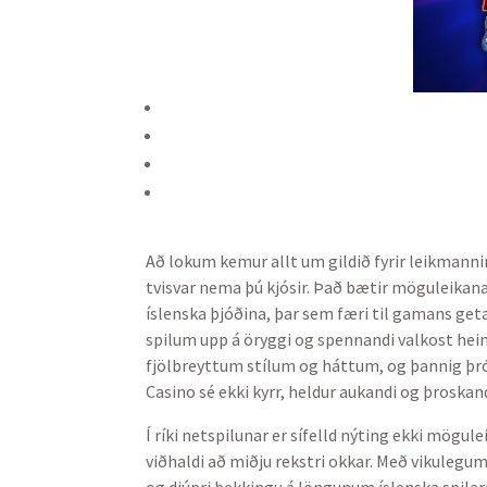
Að lokum kemur allt um gildið fyrir leikmannin
tvisvar nema þú kjósir. Það bætir möguleikana á
íslenska þjóðina, þar sem færi til gamans get
spilum upp á öryggi og spennandi valkost heim
fjölbreyttum stílum og háttum, og þannig þróa 
Casino sé ekki kyrr, heldur aukandi og þroskandi
Í ríki netspilunar er sífelld nýting ekki mögule
viðhaldi að miðju rekstri okkar. Með vikuleg