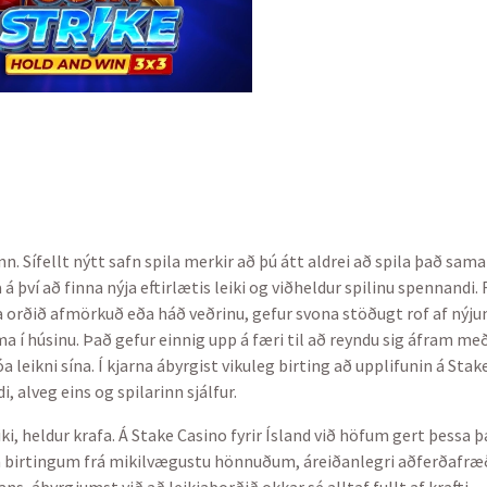
n. Sífellt nýtt safn spila merkir að þú átt aldrei að spila það sama
 því að finna nýja eftirlætis leiki og viðheldur spilinu spennandi. 
a orðið afmörkuð eða háð veðrinu, gefur svona stöðugt rof af nýj
a í húsinu. Það gefur einnig upp á færi til að reyndu sig áfram me
leikni sína. Í kjarna ábyrgist vikuleg birting að upplifunin á Stak
, alveg eins og spilarinn sjálfur.
iki, heldur krafa. Á Stake Casino fyrir Ísland við höfum gert þessa 
um birtingum frá mikilvægustu hönnuðum, áreiðanlegri aðferðafræ