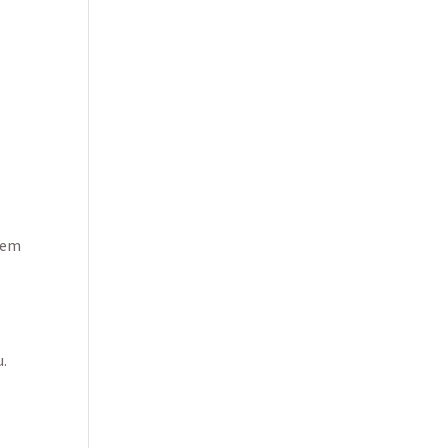
 sem
u.