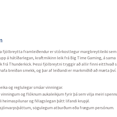
m
ga fjölbreytta framleiðendur er stórkostlegur margbreytileiki sem
ð upp á hátíðarlegan, kraftmikinn leik frá Big Time Gaming, á sama
k frá Thunderkick. Þessi fjölbreytni tryggir að allir finni eitthvað
r hafa breiðan smekk, og þar af leiðandi er markmiðið að mæta því.
leika og reglulegar smáar vinningar.
inningum og flóknum aukaleikjum fyrir þá sem vilja meiri spenn
heimaspilunar og félagslegan þátt lifandi krupjé.
 sjónvarpsþáttum, sögulegum atburðum eða frægum persónum.