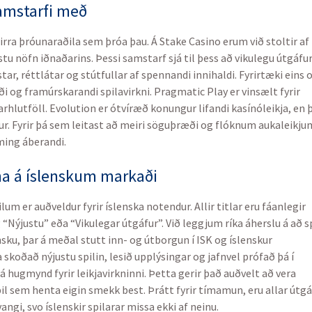
amstarfi með
irra þróunaraðila sem þróa þau. Á Stake Casino erum við stoltir af
u nöfn iðnaðarins. Þessi samstarf sjá til þess að vikulegu útgáfu
star, réttlátar og stútfullar af spennandi innihaldi. Fyrirtæki eins 
 og framúrskarandi spilavirkni. Pragmatic Play er vinsælt fyrir
lutföll. Evolution er ótvíræð konungur lifandi kasínóleikja, en þ
ur. Fyrir þá sem leitast að meiri söguþræði og flóknum aukaleikju
ming áberandi.
na á íslenskum markaði
m er auðveldur fyrir íslenska notendur. Allir titlar eru fáanlegir
 “Nýjustu” eða “Vikulegar útgáfur”. Við leggjum ríka áherslu á að s
nsku, þar á meðal stutt inn- og útborgun í ISK og íslenskur
koðað nýjustu spilin, lesið upplýsingar og jafnvel prófað þá í
 hugmynd fyrir leikjavirkninni. Þetta gerir það auðvelt að vera
l sem henta eigin smekk best. Þrátt fyrir tímamun, eru allar útgá
gi, svo íslenskir spilarar missa ekki af neinu.