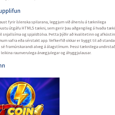
upplifun
alaust fyrir íslenska spilarana, leggjum við áherslu á tæknilega
síðustu útgáfu HTML5 tækni, sem gerir þau aðgengileg á hvaða tæk
l snjallsíma og spjaldtölva. Þetta þýðir að kvalitetinn og afköstin
num vafra eða sérstakt app. Vefkerfið okkar er byggt til að standa
n sé framúrskarandi alveg á álagstímum. Þessi tæknilega undirsta
gu leikina raunverulega ánægjulegar og áhyggjulausar.
inn