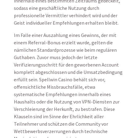
innerhalb eines bestimmten Zeitraums gedeckelt,
sodass eine geschäftliche Nutzung durch
professionelle Vermittler verhindert wird und der
Geist individueller Empfehlungen erhalten bleibt.
Im Falle einer Auszahlung eines Gewinns, der mit
einem Referral-Bonus erzielt wurde, gelten die
nämlichen Standardprozesse wie beim regulären
Guthaben. Zuvor muss jedoch der letzte
Verifizierungsschritt für den geworbenen Account
komplett abgeschlossen und die Umsatzbedingung
erfüllt sein. Spellwin Casino behält sich vor,
offensichtliche Missbrauchsfälle, etwa
systematische Empfehlungen innerhalb eines
Haushalts oder die Nutzung von VPN-Diensten zur
Verschleierung der Herkunft, zu bestrafen. Diese
Klauseln sind im Sinne der Ehrlichkeit aller
Teilnehmer und schützen die Community vor
Wettbewerbsverzerrungen durch technische