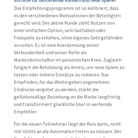
Vorteile für bestehende Kunden und neue Spieler
Das Empfehlungsprogramm ist so kalibriert, dass
es den verschiedenen Motivationen der Beteiligten
gerecht wird. Der aktive Kunde zieht Nutzen von
einer einfachen Option, sein Guthaben oder
Freispiele zu erhöhen, ohne eigenes Geld gefährden
zu sollen. Es ist eine Anerkennung seiner
Verbundenheit und seiner Rolle als
Markenbotschafter im persönlichen Kreis. Zugleich
fungiert die Belohnung als Anreiz, um neue Spiele zu
testen oder höhere Einsätze zu riskieren. Das
Empfinden, für das Weitergeben angenehmer
Eindrücke vergütet zu werden, stärkt die
gefühlsmäßige Beziehung an die Marke langfristig
und transformiert glückliche User in werbende
Empfehler.
Für die neuen Teilnehmer liegt der Reiz darin, nicht
mit nichts an die Automaten treten zu müssen. Der