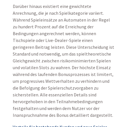
Darüber hinaus existiert eine gewichtete
Anrechnung, die je nach Spielkategorie variiert.
Während Spieleinsätze an Automaten in der Regel
zu hundert Prozent auf die Erreichung der
Bedingungen angerechnet werden, können
Tischspiele oder Live-Dealer-Spiele einen
geringeren Beitrag leisten. Diese Unterscheidung ist
Standard und notwendig, um das spieltheoretische
Gleichgewicht zwischen risikominimierten Spielen
und volatilen Slots zu wahren. Der höchste Einsatz
während des laufenden Bonusprozesses ist limitert,
um progressives Wettverhalten zu verhindern und
die Befolgung der Spielerschutzvorgaben zu
sicherstellen. Alle essenziellen Details sind
hervorgehoben in den Teilnahmebedingungen
festgehalten und werden dem Nutzer vor der
Inanspruchnahme des Bonus detailliert dargestellt.