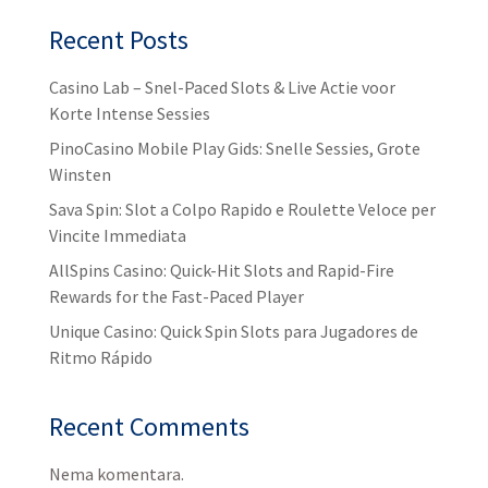
Recent Posts
Casino Lab – Snel‑Paced Slots & Live Actie voor
Korte Intense Sessies
PinoCasino Mobile Play Gids: Snelle Sessies, Grote
Winsten
Sava Spin: Slot a Colpo Rapido e Roulette Veloce per
Vincite Immediata
AllSpins Casino: Quick‑Hit Slots and Rapid‑Fire
Rewards for the Fast‑Paced Player
Unique Casino: Quick Spin Slots para Jugadores de
Ritmo Rápido
Recent Comments
Nema komentara.