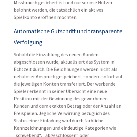
Missbrauch gesichert ist und nur seriöse Nutzer
belohnt werden, die tatsächlich ein aktives
Spielkonto eröffnen möchten.
Automatische Gutschrift und transparente
Verfolgung
Sobald die Einzahlung des neuen Kunden
abgeschlossen wurde, aktualisiert das System in
Echtzeit durch. Die Belohnungen werden nicht als
nebulöser Anspruch gespeichert, sondern sofort auf
die jeweiligen Konten transferiert. Der werbende
Spieler erkennt in seiner Übersicht eine neue
Position mit der Gewinnung des geworbenen
Kunden und dem exakten Betrag oder der Anzahl an
Freispielen. Jegliche Verwirrung bezüglich des
Status einer Einladung wird durch farbliche
Kennzeichnungen und eindeutige Kategorien wie
„schwebend“, „abgeschlossen“ oder