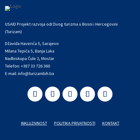
USAID Projekt razvoja održivog turizma u Bosni i Hercegovini
(Turizam)
Džavida Haverića 5, Sarajevo
Milana Tepića 5, Banja Luka
Nadbiskupa Čule 2, Mostar
Telefon:
+387 33 726 360
E-mail:
info@turizambih.ba
INKLUZIVNOST
POLITIKA PRIVATNOSTI
KONTAKT