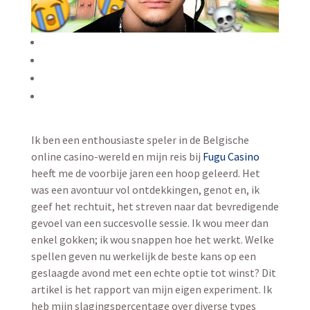
Ik ben een enthousiaste speler in de Belgische
online casino-wereld en mijn reis bij
Fugu Casino
heeft me de voorbije jaren een hoop geleerd. Het
was een avontuur vol ontdekkingen, genot en, ik
geef het rechtuit, het streven naar dat bevredigende
gevoel van een succesvolle sessie. Ik wou meer dan
enkel gokken; ik wou snappen hoe het werkt. Welke
spellen geven nu werkelijk de beste kans op een
geslaagde avond met een echte optie tot winst? Dit
artikel is het rapport van mijn eigen experiment. Ik
heb mijn slagingspercentage over diverse types