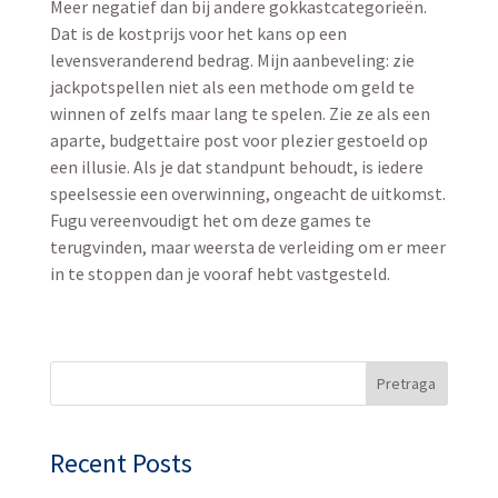
Meer negatief dan bij andere gokkastcategorieën.
Dat is de kostprijs voor het kans op een
levensveranderend bedrag. Mijn aanbeveling: zie
jackpotspellen niet als een methode om geld te
winnen of zelfs maar lang te spelen. Zie ze als een
aparte, budgettaire post voor plezier gestoeld op
een illusie. Als je dat standpunt behoudt, is iedere
speelsessie een overwinning, ongeacht de uitkomst.
Fugu vereenvoudigt het om deze games te
terugvinden, maar weersta de verleiding om er meer
in te stoppen dan je vooraf hebt vastgesteld.
Pretraga
Recent Posts