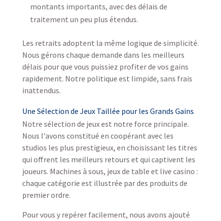
montants importants, avec des délais de
traitement un peu plus étendus.
Les retraits adoptent la même logique de simplicité.
Nous gérons chaque demande dans les meilleurs
délais pour que vous puissiez profiter de vos gains
rapidement. Notre politique est limpide, sans frais
inattendus.
Une Sélection de Jeux Taillée pour les Grands Gains
Notre sélection de jeux est notre force principale.
Nous l'avons constitué en coopérant avec les
studios les plus prestigieux, en choisissant les titres
qui offrent les meilleurs retours et qui captivent les
joueurs. Machines à sous, jeux de table et live casino :
chaque catégorie est illustrée par des produits de
premier ordre.
Pour vous y repérer facilement, nous avons ajouté