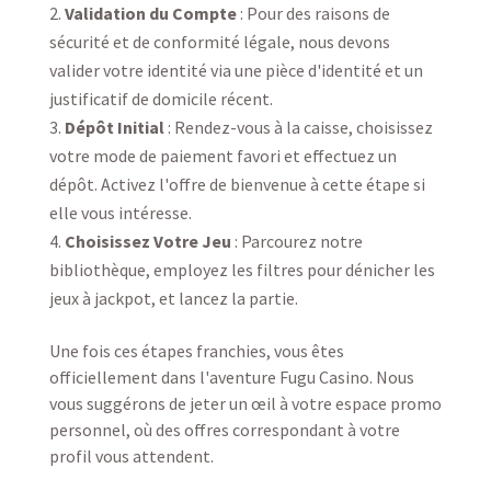
Validation du Compte
: Pour des raisons de
sécurité et de conformité légale, nous devons
valider votre identité via une pièce d'identité et un
justificatif de domicile récent.
Dépôt Initial
: Rendez-vous à la caisse, choisissez
votre mode de paiement favori et effectuez un
dépôt. Activez l'offre de bienvenue à cette étape si
elle vous intéresse.
Choisissez Votre Jeu
: Parcourez notre
bibliothèque, employez les filtres pour dénicher les
jeux à jackpot, et lancez la partie.
Une fois ces étapes franchies, vous êtes
officiellement dans l'aventure Fugu Casino. Nous
vous suggérons de jeter un œil à votre espace promo
personnel, où des offres correspondant à votre
profil vous attendent.