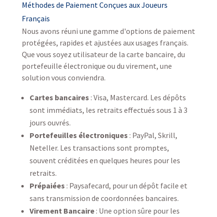
Méthodes de Paiement Conçues aux Joueurs
Français
Nous avons réuni une gamme d'options de paiement
protégées, rapides et ajustées aux usages français.
Que vous soyez utilisateur de la carte bancaire, du
portefeuille électronique ou du virement, une
solution vous conviendra.
Cartes bancaires
: Visa, Mastercard. Les dépôts
sont immédiats, les retraits effectués sous 1 à 3
jours ouvrés.
Portefeuilles électroniques
: PayPal, Skrill,
Neteller. Les transactions sont promptes,
souvent créditées en quelques heures pour les
retraits.
Prépaiées
: Paysafecard, pour un dépôt facile et
sans transmission de coordonnées bancaires.
Virement Bancaire
: Une option sûre pour les