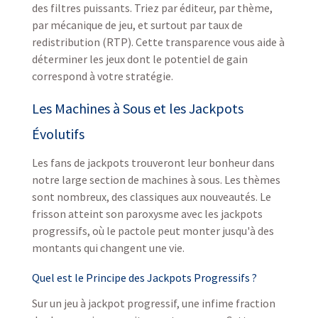
des filtres puissants. Triez par éditeur, par thème,
par mécanique de jeu, et surtout par taux de
redistribution (RTP). Cette transparence vous aide à
déterminer les jeux dont le potentiel de gain
correspond à votre stratégie.
Les Machines à Sous et les Jackpots
Évolutifs
Les fans de jackpots trouveront leur bonheur dans
notre large section de machines à sous. Les thèmes
sont nombreux, des classiques aux nouveautés. Le
frisson atteint son paroxysme avec les jackpots
progressifs, où le pactole peut monter jusqu'à des
montants qui changent une vie.
Quel est le Principe des Jackpots Progressifs ?
Sur un jeu à jackpot progressif, une infime fraction