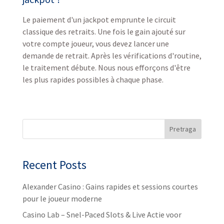
Le paiement d'un jackpot emprunte le circuit
classique des retraits. Une fois le gain ajouté sur
votre compte joueur, vous devez lancer une
demande de retrait. Après les vérifications d'routine,
le traitement débute. Nous nous efforçons d'être
les plus rapides possibles à chaque phase.
Pretraga
Recent Posts
Alexander Casino : Gains rapides et sessions courtes
pour le joueur moderne
Casino Lab – Snel‑Paced Slots & Live Actie voor