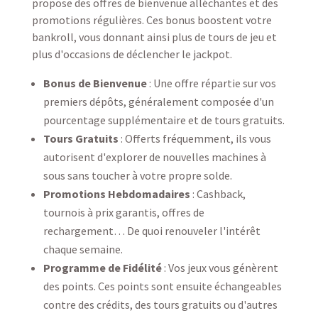
propose des offres de bienvenue alléchantes et des
promotions régulières. Ces bonus boostent votre
bankroll, vous donnant ainsi plus de tours de jeu et
plus d'occasions de déclencher le jackpot.
Bonus de Bienvenue
: Une offre répartie sur vos
premiers dépôts, généralement composée d'un
pourcentage supplémentaire et de tours gratuits.
Tours Gratuits
: Offerts fréquemment, ils vous
autorisent d'explorer de nouvelles machines à
sous sans toucher à votre propre solde.
Promotions Hebdomadaires
: Cashback,
tournois à prix garantis, offres de
rechargement… De quoi renouveler l'intérêt
chaque semaine.
Programme de Fidélité
: Vos jeux vous génèrent
des points. Ces points sont ensuite échangeables
contre des crédits, des tours gratuits ou d'autres