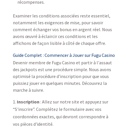
récompenses.
Examiner les conditions associées reste essentiel,
notamment les exigences de mise, pour savoir
comment échanger vos bonus en argent réel. Nous
avons œuvré à éclaircir ces conditions et les
affichons de façon lisible à côté de chaque offre.
Guide Complet : Commencer à Jouer sur Fugu Casino
Devenir membre de Fugu Casino et partir à l'assaut
des jackpots est une procédure simple. Nous avons
optimisé la procédure d'inscription pour que vous
puissiez jouer en quelques minutes. Découvrez la
marche à suivre.
Inscription
: Allez sur notre site et appuyez sur
“S'inscrire”. Complétez le formulaire avec vos
coordonnées exactes, qui devront correspondre à
vos pièces d'identité.