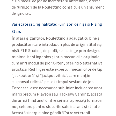
ci un mediu de joc de încredere și antrenant, oferta
de furnizori de la Roulettino constituie un argument
de ignorat.
Varietate și Originalitate: Furnizori de nișă și Rising
Stars
În afara giganților, Roulettino a adăugat cu bine și
producători care introduc un plus de originalitate și
nișă. ELK Studios, de pildă, se distinge prin designul
minimalist și ingenios și prin mecanicile originale,
cum ar fi modul de joc “X-iter”, oferind o alternativă
artistică. Red Tiger este expertul mecanicilor de tip
“jackpot oră” și “jackpot zilnic”, care mențin
suspansul ridicată pe tot timpul sesiunii de joc.
Totodată, este necesar de subliniat includerea unor
mărci precum Playson sau Hacksaw Gaming, acesta
din urmă fiind unul dintre cei mai apreciați furnizori
noi, celebru pentru sloturile sale instant și stilate.
Această sinergie bine gândită între veteranii