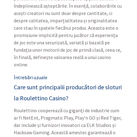
îndeplinească așteptările. În esență, colaborările cu
acești creatori nu sunt doar despre cantitate, ci
despre calitatea, imparțialitatea și originalitatea
care stau în spatele fiecărui produs. Aceasta este o
promisiune implicită pentru jucător că experiența
de joc este una securizată, variată și bazată pe
fundația unor motorii de joc de primă clasă, ceea ce,
în finală, definește valoarea reală a unui casino
online.
Întrebări uzuale
Care sunt principalii producători de sloturi
la Roulettino Casino?
Roulettino cooperează cu giganți de industrie cum
ar fi NetEnt, Pragmatic Play, Play’n GO și Red Tiger,
dar include și furnizori inovatori ca ELK Studios și
Hacksaw Gaming. Această amestec garantează o