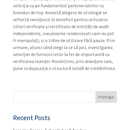
selecția sa pe fundamentul parteneriatelor cu
branduri de top. Această alegere de strategie se
reflectă nemijlocit în beneficii pentru utilizator:
titluri verificate și certificate de entități de audit
independente, mecanisme randomizati care nu pot
fi manipulați, și o trăire de utilizare fără pauze. Prin
urmare, atunci când alegi la ce să joci, investigarea
selecției de furnizori este la fel de importantă ca
verificarea licenței. Roulettino, prin alianțele sale,
pune la dispoziție o structură solidă de credibilitate.
Pretraga
Recent Posts