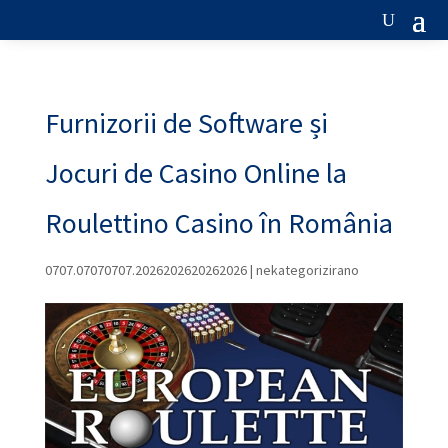
Furnizorii de Software și
Jocuri de Casino Online la
Roulettino Casino în România
0707.07070707.2026202620262026
|
nekategorizirano