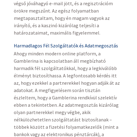
végső jóváhagyó e-mail jött, és a regisztrációm
örökre megszűnt. Az egész folyamatban
megtapasztaltam, hogy én magam vagyok az
irányító, és a kaszinó kizárólag teljesíti a
határozataimat, maximális figyelemmel.
Harmadlagos Fél Szolgáltatók és Adatmegosztás
Ahogy minden modern online platform, a
Gamblerina is kapcsolatban áll megbízható
harmadik fél szolgáltatókkal, hogy a legkiválóbb
élményt biztosíthassa. A legfontosabb kérdés itt
az, hogy ezekkel a partnerekkel hogyan adják át az
adatokat. A megfigyelésem során tisztán
észleltem, hogy a Gamblerina rendkívül szelektív
ebben a tekintetben. Az adatmegosztás kizárólag
olyan partnerekkel megy végbe, akik
nélkülözhetetlen szolgáltatást biztosítanak –
többek között a fizetési folyamatkezelők (mint a
bankok vagy az elektronikus pénztárcák), a