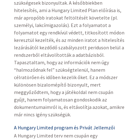
szükségesek bizonyultak. A későbbiekben
hitelesítés, ami a Hungary Limited Plan előírása is,
már apropóbb iratokat feltöltését követelte (pl.
személyi, lakcímigazolás). Ezt a folyamatot a
folyamatot egy rendkívül védett, titkosított módon
keresztül kezelték, és az minden iratot a hitelesítés
lezárásától kezdődő szabályozott periduson belül a
rendszerből eltávolították a adatbázisból.
Tapasztaltam, hogy az információk nem úgy
“halmozódnak fel” szükségtelenül, hanem
célratörően és időben kezelik őket. Ez a módszer
különösen bizalomépítő bizonyult, mert
meggyőződtem, hogy a játékoldal nem csupán
gyűjt, hanem folyamatosan gondoskodik az
dokumentumaimról is, és eltávolítja azokat, amikre
már nincs igény szükségük.
A Hungary Limited program és Privát Jellemzői
A Hungary Limited terv nem csupán egy