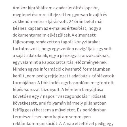
Amikor kipróbáltam az adatletöltési opciót,
meglepetésemre kifejezetten gyorsan lezajló és
zökkenőmentes eljárás volt. 24 órán belül már
kézhez kaptam az e-mailes értesítést, hogy a
dokumentumaim elkészültek. A elmentett
fájlcsomag rendezetten tagolt könyvtárakat
tartalmazott, hogy egyszerűen navigáljak: egy volt
a saját adatoknak, egy a pénzügyi tranzakcióknak,
egy valamint a kapcsolattartási előzményeknek.
Minden egyes információ olvasható formátumban
került, nem pedig rejtjelezett adatbázis-táblázatok
formájában. A fióktörlés egy hasonlóan megfontolt
lépés-sorozat bizonyult. A kérelem benyújtása
követően egy 7 napos “visszagondolási” időszak
következett, ami folyamán bármely pillanatban
felfüggeszthettem a műveletet. Ez períódusban
természetesen nem kaptam semmilyen
reklámkommunikációt. A 7. nap elteltével pedig egy