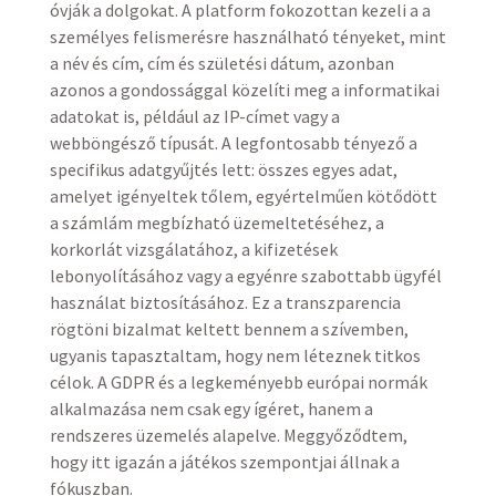
óvják a dolgokat. A platform fokozottan kezeli a a
személyes felismerésre használható tényeket, mint
a név és cím, cím és születési dátum, azonban
azonos a gondossággal közelíti meg a informatikai
adatokat is, például az IP-címet vagy a
webböngésző típusát. A legfontosabb tényező a
specifikus adatgyűjtés lett: összes egyes adat,
amelyet igényeltek tőlem, egyértelműen kötődött
a számlám megbízható üzemeltetéséhez, a
korkorlát vizsgálatához, a kifizetések
lebonyolításához vagy a egyénre szabottabb ügyfél
használat biztosításához. Ez a transzparencia
rögtöni bizalmat keltett bennem a szívemben,
ugyanis tapasztaltam, hogy nem léteznek titkos
célok. A GDPR és a legkeményebb európai normák
alkalmazása nem csak egy ígéret, hanem a
rendszeres üzemelés alapelve. Meggyőződtem,
hogy itt igazán a játékos szempontjai állnak a
fókuszban.