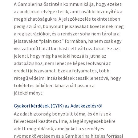
A Gamblerina őszintén kommunikálja, hogy ezeket
az auditokat elvégeztetik, ami további bizonyíték a
megbízhatóságukra. A jelszókezelés tekintetében
pedig szilárd, bonyolult jelszavakat követelnek meg
a regisztrációkor, és a rendszer soha nem tárolja a
jelszavakat “plain text” formában, hanem csak egy
visszafordíthatatlan hash-elt változatukat. Ez azt
jelenti, hogy még ha valaki hozzá is jutna az
adatbázishoz, nem lehetne képes leolvasni az
eredeti jelszavamat. Ezek a folyamatos, több
rétegű védelmi intézkedések teszik lehetővé, hogy
tökéletes békében kihasználhassam a
játékélményt.
Gyakori kérdések (GYIK) az Adatkezelésről
Az adatbiztonság bonyolult téma, és én is sok
felvetéssel kezdtem. Íme, a leglényegesebbekre
adott megoldások, amelyeket a személyes
nyomonkövetésem és a Gamblerina hiteles forrásai