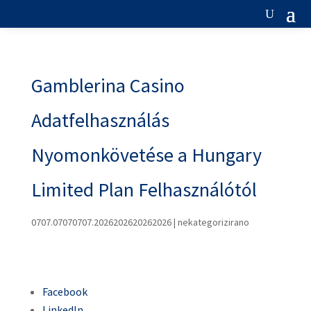
Gamblerina Casino
Adatfelhasználás
Nyomonkövetése a Hungary
Limited Plan Felhasználótól
0707.07070707.2026202620262026
|
nekategorizirano
Facebook
LinkedIn