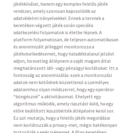
játékkínálat, hanem egy komplex felelős játék
rendszer, amely szorosan kapcsolódik az
adatvédelmi irányelvekkel. Ennek a tervnek a
keretében végzett játék során speciális
adatkezelési folyamatok is életbe lépnek. A
platform folyamatosan, de teljesen automatikusan
és anonimizált jelleggel monitorozza a
játékviselkedésemet, hogy haladéktalanul jelzést
adjon, ha esetleg átlépnem a saját magam által
meghatározott idő- vagy pénzügyi korlátokat. Itt a
fontosság az anonimizálás: ezek a monitorozási
adatok nem kötődnek közvetlenül a személyes
adataimhoz olyan módszerrel, hogy egy operátor
“böngészné” a aktivitásomat. Ehelyett egy
algoritmus működik, amely riasztást küld, ha egy
előre beállított küszöbérték átlépésére kerül sor.
Ez azt mutatja, hogy a felelős játék megoldásai
nem korlátozzák a privacy-met, mégis hatékonyan
biztosítják a egészségemet. A Plan keretében