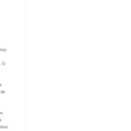
ónus
. O
a
 de
os
a
nhos