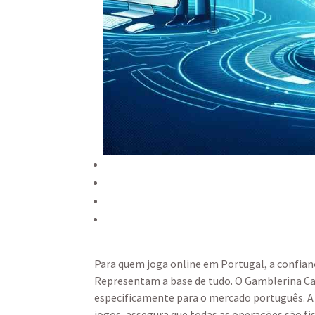
Para quem joga online em Portugal, a confian
Representam a base de tudo. O Gamblerina C
especificamente para o mercado português. A 
jogos, assegura que todas as operações são fi