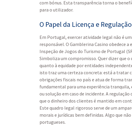
com bónus. Esta transparência torna o benef
para o utilizador.
O Papel da Licença e Regulaçã
Em Portugal, exercer atividade legal não é um
responsável. O Gamblerina Casino obedece a es
Inspeção de Jogos do Turismo de Portugal (SRI
Simboliza um compromisso. Quer dizer que o ca
quanto à equidade por entidades independentes
isto traz uma certeza concreta: está a tratar
obrigações fiscais no país e atua de forma tra
fundamental para uma experiência tranquila,
ou solução em caso de incidente. A regulação d
que o dinheiro dos clientes é mantido em con
Este quadro legal rigoroso serve de um amparo
morais e jurídicas bem definidas. Algo que nã
portugueses.