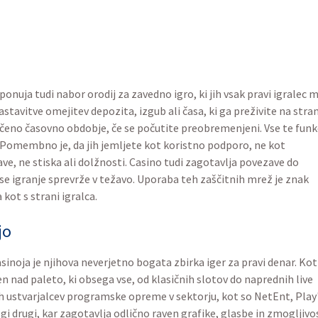
nuja tudi nabor orodij za zavedno igro, ki jih vsak pravi igralec 
tavitve omejitev depozita, izgub ali časa, ki ga preživite na stran
čeno časovno obdobje, če se počutite preobremenjeni. Vse te funk
 Pomembno je, da jih jemljete kot koristno podporo, ne kot
ve, ne stiska ali dolžnosti. Casino tudi zagotavlja povezave do
se igranje sprevrže v težavo. Uporaba teh zaščitnih mrež je znak
kot s strani igralca.
jo
sinoja je njihova neverjetno bogata zbirka iger za pravi denar. Kot
šen nad paleto, ki obsega vse, od klasičnih slotov do naprednih live
nih ustvarjalcev programske opreme v sektorju, kot so NetEnt, Play
 drugi, kar zagotavlja odlično raven grafike, glasbe in zmogljivo