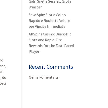
Gids: Snelle Sessies, Grote
Winsten
Sava Spin: Slot a Colpo
Rapido e Roulette Veloce
per Vincite Immediata
AllSpins Casino: Quick‑Hit
Slots and Rapid‑Fire
Rewards for the Fast‑Paced
Player
vno
Recent Comments
ebe,
sti
Nema komentara.
, do
četi