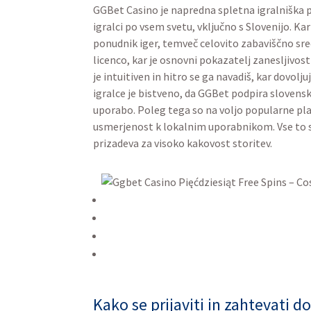
GGBet Casino je napredna spletna igralniška p
igralci po vsem svetu, vključno s Slovenijo. Kar
ponudnik iger, temveč celovito zabaviščno sr
licenco, kar je osnovni pokazatelj zanesljivost
je intuitiven in hitro se ga navadiš, kar dovol
igralce je bistveno, da GGBet podpira slovensk
uporabo. Poleg tega so na voljo popularne pla
usmerjenost k lokalnim uporabnikom. Vse to sk
prizadeva za visoko kakovost storitev.
Kako se prijaviti in zahtevati 