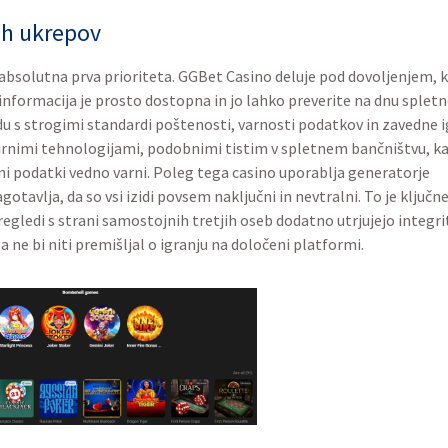
ih ukrepov
absolutna prva prioriteta. GGBet Casino deluje pod dovoljenjem, k
informacija je prosto dostopna in jo lahko preverite na dnu splet
adu s strogimi standardi poštenosti, varnosti podatkov in zavedne i
dirnimi tehnologijami, podobnimi tistim v spletnem bančništvu, k
čni podatki vedno varni. Poleg tega casino uporablja generatorje
agotavlja, da so vsi izidi povsem naključni in nevtralni. To je ključn
regledi s strani samostojnih tretjih oseb dodatno utrjujejo integr
 ne bi niti premišljal o igranju na določeni platformi.