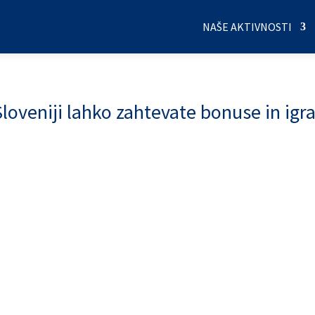
NAŠE AKTIVNOSTI
Sloveniji lahko zahtevate bonuse in igr
o