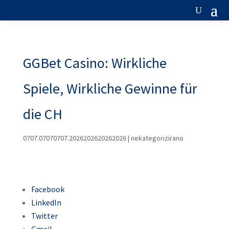
GGBet Casino: Wirkliche
Spiele, Wirkliche Gewinne für
die CH
0707.07070707.2026202620262026
|
nekategorizirano
Facebook
LinkedIn
Twitter