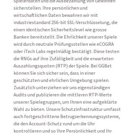
Spielerdaten und die Ausbezahlung von Gewinnen
sicherstellen. Ihre persönlichen und
wirtschaftlichen Daten bewahren wir mit
industriestandard 256-bit SSL-Verschlüsselung, die
einen identischen Sicherheitslevel wie grosse
Banken bereitstellt. Die Ehrlichkeit unserer Spiele
wird durch neutrale Prüfungsstellen wie eCOGRA
oder iTech Labs regelmäßig bestätigt. Diese testen
die RNGs auf ihre Zufälligkeit und die erwarteten
Auszahlungsquoten (RTP) der Spiele. Bei GGBet
können Sie sich sicher sein, dass in einer
geschützten und ehrlichen Umgebung spielen.
Zusätzlich unterziehen wir uns eigenständigen
Audits und publizieren die mittleren RTP-Werte
unserer Spielegruppen, um Ihnen eine aufgeklärte
Wahl zu bieten. Unsere Schutzinfrastruktur umfasst
auch fortgeschrittene Betrugserkennungssysteme,
die den Account-Schutz rund um die Uhr
kontrollieren und so Ihre Persönlichkeit und Ihr