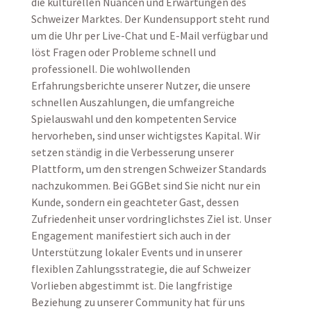
die kulturellen Nuancen und Erwartungen des
Schweizer Marktes. Der Kundensupport steht rund
um die Uhr per Live-Chat und E-Mail verfügbar und
löst Fragen oder Probleme schnell und
professionell. Die wohlwollenden
Erfahrungsberichte unserer Nutzer, die unsere
schnellen Auszahlungen, die umfangreiche
Spielauswahl und den kompetenten Service
hervorheben, sind unser wichtigstes Kapital. Wir
setzen ständig in die Verbesserung unserer
Plattform, um den strengen Schweizer Standards
nachzukommen. Bei GGBet sind Sie nicht nur ein
Kunde, sondern ein geachteter Gast, dessen
Zufriedenheit unser vordringlichstes Ziel ist. Unser
Engagement manifestiert sich auch in der
Unterstützung lokaler Events und in unserer
flexiblen Zahlungsstrategie, die auf Schweizer
Vorlieben abgestimmt ist. Die langfristige
Beziehung zu unserer Community hat für uns