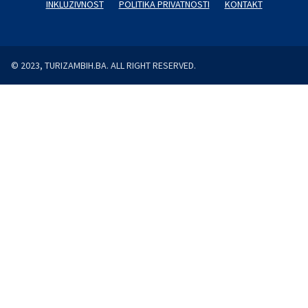
INKLUZIVNOST
POLITIKA PRIVATNOSTI
KONTAKT
© 2023, TURIZAMBIH.BA. ALL RIGHT RESERVED.