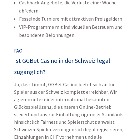
Cashback-Angebote, die Verluste einer Woche
abfedern
Fesselnde Turniere mit attraktiven Preisgeldern
VIP-Programme mit individuellen Betreuern und
besonderen Belohnungen
FAQ
Ist GGBet Casino in der Schweiz legal
zugänglich?
Ja, das stimmt, GGBet Casino bietet sich an für
Spieler aus der Schweiz komplett erreichbar. Wir
agieren unter einer international bekannten
Glücksspiellizenz, die unseren Online-Betrieb
steuert und uns zur Einhaltung rigoroser Standards
hinsichtlich Fairness und Spielerschutz anweist.
Schweizer Spieler vermögen sich legal registrieren,
Einzahlungen in CHF vornehmen und alle