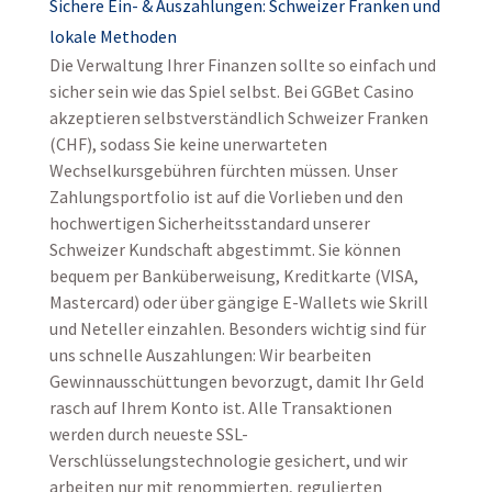
Sichere Ein- & Auszahlungen: Schweizer Franken und
lokale Methoden
Die Verwaltung Ihrer Finanzen sollte so einfach und
sicher sein wie das Spiel selbst. Bei GGBet Casino
akzeptieren selbstverständlich Schweizer Franken
(CHF), sodass Sie keine unerwarteten
Wechselkursgebühren fürchten müssen. Unser
Zahlungsportfolio ist auf die Vorlieben und den
hochwertigen Sicherheitsstandard unserer
Schweizer Kundschaft abgestimmt. Sie können
bequem per Banküberweisung, Kreditkarte (VISA,
Mastercard) oder über gängige E-Wallets wie Skrill
und Neteller einzahlen. Besonders wichtig sind für
uns schnelle Auszahlungen: Wir bearbeiten
Gewinnausschüttungen bevorzugt, damit Ihr Geld
rasch auf Ihrem Konto ist. Alle Transaktionen
werden durch neueste SSL-
Verschlüsselungstechnologie gesichert, und wir
arbeiten nur mit renommierten, regulierten