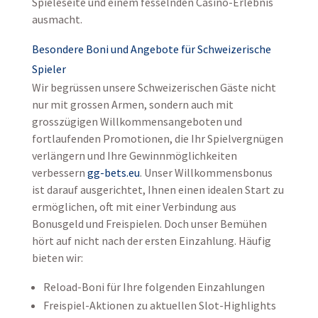
Spieleseite und einem fesselnden Casino-Erlebnis
ausmacht.
Besondere Boni und Angebote für Schweizerische
Spieler
Wir begrüssen unsere Schweizerischen Gäste nicht
nur mit grossen Armen, sondern auch mit
grosszügigen Willkommensangeboten und
fortlaufenden Promotionen, die Ihr Spielvergnügen
verlängern und Ihre Gewinnmöglichkeiten
verbessern
gg-bets.eu
. Unser Willkommensbonus
ist darauf ausgerichtet, Ihnen einen idealen Start zu
ermöglichen, oft mit einer Verbindung aus
Bonusgeld und Freispielen. Doch unser Bemühen
hört auf nicht nach der ersten Einzahlung. Häufig
bieten wir:
Reload-Boni für Ihre folgenden Einzahlungen
Freispiel-Aktionen zu aktuellen Slot-Highlights