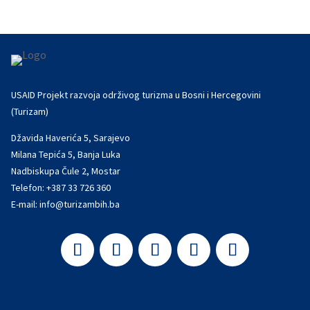
USAID Projekt razvoja održivog turizma u Bosni i Hercegovini
(Turizam)
Džavida Haverića 5, Sarajevo
Milana Tepića 5, Banja Luka
Nadbiskupa Čule 2, Mostar
Telefon:
+387 33 726 360
E-mail:
info@turizambih.ba