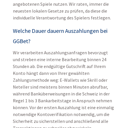
angebotenen Spiele nutzen. Wir raten, immer die
neuesten lokalen Gesetze zu prüfen, da diese die
individuelle Verantwortung des Spielers festlegen.
Welche Dauer dauern Auszahlungen bei
GGBet?
Wir verarbeiten Auszahlungsanfragen bevorzugt
und streben eine interne Bearbeitung binnen 24
Stunden ab. Die endgültige Gutschrift auf Ihrem
Konto hängt dann von Ihrer gewählten
Zahlungsmethode weg: E-Wallets wie Skrill oder
Neteller sind meistens binnen Minuten abrufbar,
während Banküberweisungen in die Schweiz in der
Regel 1 bis 3 Bankarbeitstage in Anspruch nehmen
können. Vor der ersten Auszahlung ist eine einmalig
notwendige Kontoverifikation notwendig, um die
Sicherheit zu sicherstellen und anschließend alle