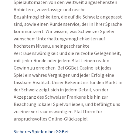
Spielautomaten von den weltweit angesehensten
Anbietern, zuverlässige und rasche
Bezahlmöglichkeiten, die auf die Schweiz angepasst
sind, sowie einen Kundenservice, der in Ihrer Sprache
kommuniziert. Wir wissen, was Schweizer Spieler
wünschen: Unterhaltungsmöglichkeiten auf
höchstem Niveau, uneingeschränkte
Vertrauenswürdigkeit und die reizvolle Gelegenheit,
mit jeder Runde oder jedem Blatt einen realen
Gewinn zu erreichen. Bei GGBet Casino ist jedes
Spiel ein wahres Vergnügen und jeder Erfolg eine
fassbare Realität. Unser Bekenntnis für den Markt in
der Schweiz zeigt sich in jedem Detail, von der
Akzeptanz des Schweizer Frankens bis hin zur
Beachtung lokaler Spielvorlieben, und befähigt uns
zu einer vertrauenswürdigen Plattform für
anspruchsvolles Online-Glücksspiel.
Sicheres Spielen bei GGBet