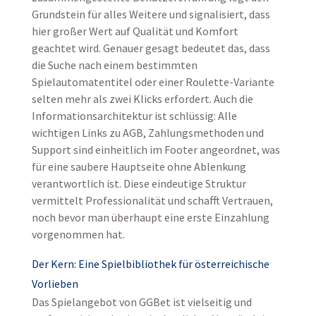
Grundstein für alles Weitere und signalisiert, dass
hier großer Wert auf Qualität und Komfort
geachtet wird. Genauer gesagt bedeutet das, dass
die Suche nach einem bestimmten
Spielautomatentitel oder einer Roulette-Variante
selten mehr als zwei Klicks erfordert. Auch die
Informationsarchitektur ist schlüssig: Alle
wichtigen Links zu AGB, Zahlungsmethoden und
Support sind einheitlich im Footer angeordnet, was
für eine saubere Hauptseite ohne Ablenkung
verantwortlich ist. Diese eindeutige Struktur
vermittelt Professionalität und schafft Vertrauen,
noch bevor man überhaupt eine erste Einzahlung
vorgenommen hat.
Der Kern: Eine Spielbibliothek für österreichische
Vorlieben
Das Spielangebot von GGBet ist vielseitig und