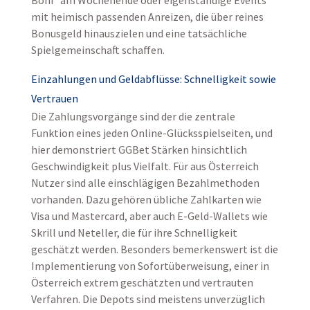
Boni” am Wochenende oder eigenständige Events
mit heimisch passenden Anreizen, die über reines
Bonusgeld hinauszielen und eine tatsächliche
Spielgemeinschaft schaffen.
Einzahlungen und Geldabflüsse: Schnelligkeit sowie
Vertrauen
Die Zahlungsvorgänge sind der die zentrale
Funktion eines jeden Online-Glücksspielseiten, und
hier demonstriert GGBet Stärken hinsichtlich
Geschwindigkeit plus Vielfalt. Für aus Österreich
Nutzer sind alle einschlägigen Bezahlmethoden
vorhanden. Dazu gehören übliche Zahlkarten wie
Visa und Mastercard, aber auch E-Geld-Wallets wie
Skrill und Neteller, die für ihre Schnelligkeit
geschätzt werden. Besonders bemerkenswert ist die
Implementierung von Sofortüberweisung, einer in
Österreich extrem geschätzten und vertrauten
Verfahren. Die Depots sind meistens unverzüglich