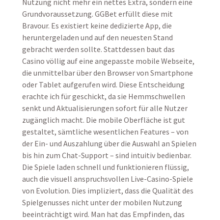
Nutzung nicht mehr ein nettes Extra, sondern eine
Grundvoraussetzung. GGBet erfüllt diese mit
Bravour. Es existiert keine dedizierte App, die
heruntergeladen und auf den neuesten Stand
gebracht werden sollte. Stattdessen baut das
Casino völlig auf eine angepasste mobile Webseite,
die unmittelbar über den Browser von Smartphone
oder Tablet aufgerufen wird. Diese Entscheidung
erachte ich für geschickt, da sie Hemmschwellen
senkt und Aktualisierungen sofort für alle Nutzer
zugänglich macht. Die mobile Oberfläche ist gut
gestaltet, sämtliche wesentlichen Features – von
der Ein- und Auszahlung über die Auswahl an Spielen
bis hin zum Chat-Support – sind intuitiv bedienbar.
Die Spiele laden schnell und funktionieren flüssig,
auch die visuell anspruchsvollen Live-Casino-Spiele
von Evolution. Dies impliziert, dass die Qualität des
Spielgenusses nicht unter der mobilen Nutzung
beeinträchtigt wird. Man hat das Empfinden, das