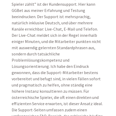
Spieler zählt” ist der Kundensupport. Hier kann
GGBet aus meiner Erfahrung und Testung
beeindrucken. Der Support ist mehrsprachig,
natürlich inklusive Deutsch, und über mehrere
Kanäle erreichbar: Live-Chat, E-Mail und Telefon.
Der Live-Chat meldet sich in der Regel innerhalb
einiger Minuten, und die Mitarbeiter punkten nicht
mit auswendig gelernten Standardphrasen aus,
sondern durch tatsächliche
Problemlösungskompetenz und
Lösungsorientierung. Ich habe den Eindruck
gewonnen, dass die Support-Mitarbeiter bestens
vorbereitet und befugt sind, in vielen Fällen sofort
und pragmatisch zu helfen, ohne ständig eine
höhere Instanz konsultieren zu müssen. Für
österreichische Spieler, die oft einen direkten und
effizienten Service erwarten, ist dieser Ansatz ideal.
Die Support-Seiten umfassen zudem einen