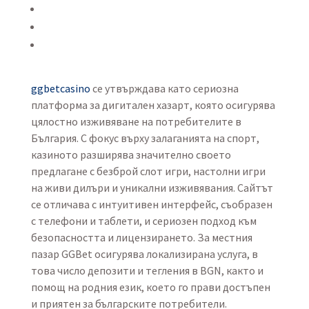
ggbetcasino
се утвърждава като сериозна
платформа за дигитален хазарт, която осигурява
цялостно изживяване на потребителите в
България. С фокус върху залаганията на спорт,
казиното разширява значително своето
предлагане с безброй слот игри, настолни игри
на живи дилъри и уникални изживявания. Сайтът
се отличава с интуитивен интерфейс, съобразен
с телефони и таблети, и сериозен подход към
безопасността и лицензирането. За местния
пазар GGBet осигурява локализирана услуга, в
това число депозити и тегления в BGN, както и
помощ на родния език, което го прави достъпен
и приятен за българските потребители.