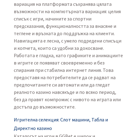
вариация на платформата съхранява цялата
възможности на компютърната вариация: целия
списък с игри, начините за спортни
предсказания, функционалността за внасяне и
теглене и връзката до поддръжка на клиенти.
Навигацията е лесна, с умело подредени списъци
и копчета, които са удобни за докосване.
Работата е гладка, като графиките и анимациите
в игрите се появяват своевременно и без
спирания при стабилна интернет линия. Това
предоставя на потребителите да се радват на
предпочитаните си автомати или да гледат
реалното казино навсякъде и по всяко период,
без да правят компромис с нивото на играта или
достъпа до възможностите.
Игрителна селекция: Слот машини, Табла и
Директно казино
Каталогът на игри в GGBet е широк и