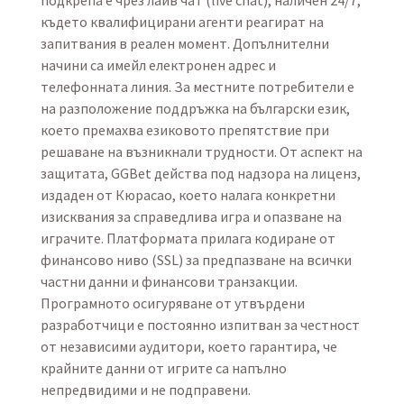
подкрепа е чрез лайв чат (live chat), наличен 24/7,
където квалифицирани агенти реагират на
запитвания в реален момент. Допълнителни
начини са имейл електронен адрес и
телефонната линия. За местните потребители е
на разположение поддръжка на български език,
което премахва езиковото препятствие при
решаване на възникнали трудности. От аспект на
защитата, GGBet действа под надзора на лиценз,
издаден от Кюрасао, което налага конкретни
изисквания за справедлива игра и опазване на
играчите. Платформата прилага кодиране от
финансово ниво (SSL) за предпазване на всички
частни данни и финансови транзакции.
Програмното осигуряване от утвърдени
разработчици е постоянно изпитван за честност
от независими аудитори, което гарантира, че
крайните данни от игрите са напълно
непредвидими и не подправени.