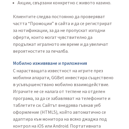
Акции, свързани конкретно с живото казино.
Клиентите следва постоянно да проверяват
частта “Промоции” в сайта и да се регистрират
за нотификации, за да не пропускат изгодни
оферти, които могат чувствително да
продължат игралното им време и да увеличат
вероятностите за печалба.
Мобилно изживяване и приложения
С нарастващата известност на игрите през
мобилни апарати, GGBet инвестира съществено
в усъвършенствано мобилно взаимодействие.
Играчите не се налага от теглене на отделен
програма, за да се забавляват на телефоните и
таблетите си. Сайтът внедрява гъвкав уеб
оформление (HTML5), който автоматично се
адаптира към монитора на всяко джаджа под
контрол на iOS или Android. Портативната