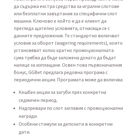
да съдържа екстра средства за игрални слотове
или безплатни завъртания за специфични слот
машини. Ключово е който и да е клиент да
прегледа щателно условията, отнасящи се с
данните предложения. Те стандартно включват
условия за оборот (wagering requirements), които
установяват колко кратно промоционалната
сума трябва да бъде заложена докато да бъдат
налице за изплащане. Освен това първоначалния
бонус, GGBet предлага редовна програма с
периодични акции. Програмата може да включва:
Кешбек акции за загуби през конкретна
седмичен период.
Надпревари по слот заглавия с промоционални
награди.
Особени стимули за депозити в конкретни
дати.