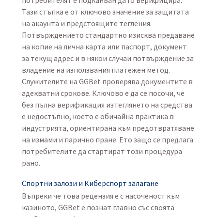
потребителят е подканван да го верифицира.
Тази стъпка е от ключово значение за защитата
на акаунта и предстоящите тегления.
Потвърждението стандартно изисква предаване
на копие на лична карта или паспорт, документ
за текущ адрес и в някои случаи потвърждение за
владение на използвания платежен метод.
Служителите на GGBet проверява документите в
адекватни срокове. Ключово е да се посочи, че
без пълна верификация изтеглянето на средства
е недостъпно, което е обичайна практика в
индустрията, ориентирана към предотвратяване
на измами и парично пране. Ето защо се предлага
потребителите да стартират този процедура
рано.
Спортни залози и Киберспорт залагане
Въпреки че това рецензия е с насоченост към
казиното, GGBet е познат главно със своята