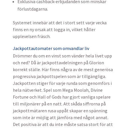
Exklusiva cashback-erbjudanden som minskar
förlustdagarna.
Systemet innebär att det i stort sett varje vecka
finns en ny orsak att logga in, vilket håller
upplevelsen fräsch.
Jackpottautomater som omvandlar liv
Drömmer du om en vinst som vänder hela livet upp
och ned? Då är jackpottavdelningen på Glorion
korrekt ställe. Här finns några av de mest generösa
progressiva jackpottspelen som är tillgängliga.
Jackpotten stiger för varje runda som genomförs i
hela nätverket. Spel som Mega Moolah, Divine
Fortune och Hall of Gods har gjort vanliga spelare
till miljonärer på en natt. Att skåda siffrorna på
jackpottmätaren rusa uppåt skapar en spänning
som inte är möjlig att jämföra med något annat.
Det positiva är att du inte måste satsa stort för att