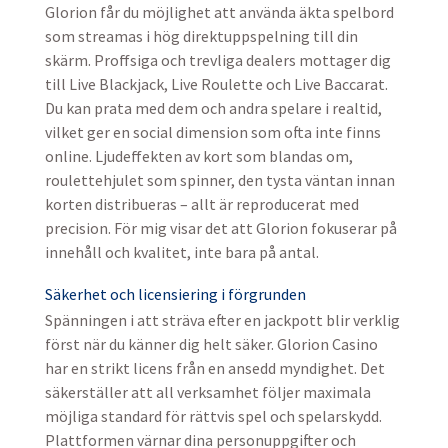
Glorion får du möjlighet att använda äkta spelbord
som streamas i hög direktuppspelning till din
skärm. Proffsiga och trevliga dealers mottager dig
till Live Blackjack, Live Roulette och Live Baccarat.
Du kan prata med dem och andra spelare i realtid,
vilket ger en social dimension som ofta inte finns
online. Ljudeffekten av kort som blandas om,
roulettehjulet som spinner, den tysta väntan innan
korten distribueras – allt är reproducerat med
precision. För mig visar det att Glorion fokuserar på
innehåll och kvalitet, inte bara på antal.
Säkerhet och licensiering i förgrunden
Spänningen i att sträva efter en jackpott blir verklig
först när du känner dig helt säker. Glorion Casino
har en strikt licens från en ansedd myndighet. Det
säkerställer att all verksamhet följer maximala
möjliga standard för rättvis spel och spelarskydd.
Plattformen värnar dina personuppgifter och