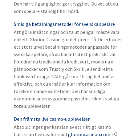
Den här tillgänglighet ger trygghet. Du vet att du
som spelare ständigt blir hörd.
Smidiga betalningsmetoder för svenska spelare
Att göra insättningar och ta ut pengar måste vara
enkelt. Glorion Casino gör det precis så. De erbjuder
ett stort urval betalningsmetoder anpassade för
svenska spelare, så du har alltid ett praktiskt val.
Föredrar du traditionella kreditkort, moderna e-
plånböcker som Trustly och Skrill, eller direkta
banköverföringar? Allt går bra. Uttag behandlas
effektivt, och du erhåller klar information om
förekommande väntetider. Den här smidiga
ekonomin är en avgörande pusselbit i den trevliga
totalupplevelsen.
Den främsta live casino-upplevelsen
Absolut inget ger känslan av ett riktigt kasino
bättre än live dealer-spel
glorioncasinoo.com
. På