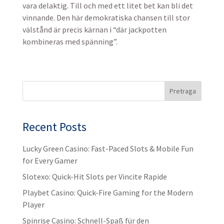
vara delaktig. Till och med ett litet bet kan bli det
vinnande. Den här demokratiska chansen till stor
välstånd är precis kärnan i “där jackpotten
kombineras med spänning”.
Pretraga
Recent Posts
Lucky Green Casino: Fast‑Paced Slots & Mobile Fun
for Every Gamer
Slotexo: Quick‑Hit Slots per Vincite Rapide
Playbet Casino: Quick‑Fire Gaming for the Modern
Player
Spinrise Casino: Schnell‑Spaß für den