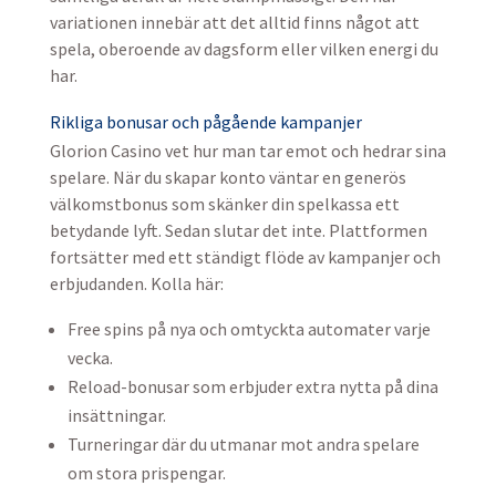
variationen innebär att det alltid finns något att
spela, oberoende av dagsform eller vilken energi du
har.
Rikliga bonusar och pågående kampanjer
Glorion Casino vet hur man tar emot och hedrar sina
spelare. När du skapar konto väntar en generös
välkomstbonus som skänker din spelkassa ett
betydande lyft. Sedan slutar det inte. Plattformen
fortsätter med ett ständigt flöde av kampanjer och
erbjudanden. Kolla här:
Free spins på nya och omtyckta automater varje
vecka.
Reload-bonusar som erbjuder extra nytta på dina
insättningar.
Turneringar där du utmanar mot andra spelare
om stora prispengar.