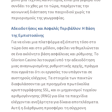
συνδέει το χθες με το τώρα, παρέχοντας την
κοινωνική διάσταση του παιχνιδιού χωρίς τα
περιορισμούς της γεωγραφίας.
Αδειοδοτήσεις και Ασφαλές Περιβάλλον: Η Βάση
της Εμπιστοσύνης
Για να είναι μια πλατφόρμα αξιόπιστη τόσο στο
τώρα όσο και στο μέλλον, οφείλει να θεμελιώνεται
σε ένα ακλόνητο βάση ασφάλειας και ρύθμισης. Το
Glorion Casino λειτουργεί υπό την αδειοδότηση
μιας αναγνωρισμένης ρυθμιστικής αρχής, πράγμα
που εγγυάται ότι οι εργασίες του υπάγονται σε
αυστηρούς ελέγχους. Τα στοιχεία των παικτών
διαφυλάσσονται με προηγμένα πρωτόκολλα
κρυπτογράφησης SSL, και οι μηχανισμοί τυχαίου
αριθμογέννησης (RNG) για όλα τα παιχνίδια
ελέγχονται ανεξάρτητα για δίκαια αποτελέσματα.
Αυτή η διάρθρωση προσφέρει τη σύγχρονη