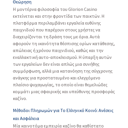
Θεώρηση
Η μοντέρνα φιλοσοφία του Glorion Casino
εκτείνεται και στην φροντίδα των παικτών. Η
πλατφόρμα περιλαμβάνει εργαλεία ευθύνης
παιχνιδιού που παρέχουν στους χρήστες να
διαχειρίζονται τη δράση τους με όρια. Αυτά
αφορούν τη ικανότητα θέσπισης ορίων κατάθεσης,
απώλειας ή χρόνου παιχνιδιού, καθώς και την
εναλλακτική αυτο-αποκλεισμού. Η ύπαρξη αυτών
των εργαλείων δεν είναι απλώς μια συνήθης
συμμόρφωση, αλλά μια κατανόηση της σύγχρονης
ανάγκης για προστατευμένο και ελεγχόμενο
πλαίσιο ψυχαγωγίας, το οποίο είναι θεμελιώδες
κομμάτι μιας σφαιρικής και υπεύθυνης προσφοράς
καζίνο.
Μέθοδοι Πληρωμών για Το Ελληνικό Κοινό: Ανέσεις
και Ασφάλεια
Μία καινοτόμα εμπειρία καζίνο θα καθίστατο