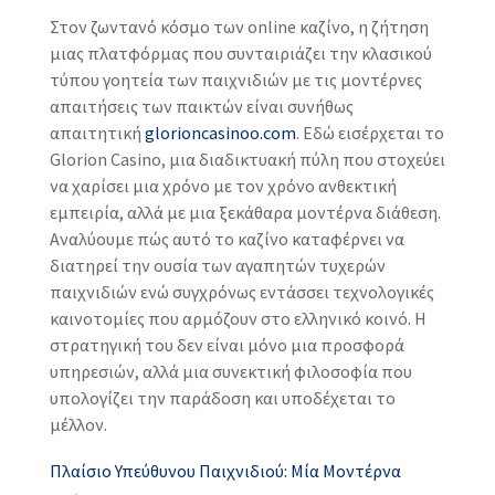
Στον ζωντανό κόσμο των online καζίνο, η ζήτηση
μιας πλατφόρμας που συνταιριάζει την κλασικού
τύπου γοητεία των παιχνιδιών με τις μοντέρνες
απαιτήσεις των παικτών είναι συνήθως
απαιτητική
glorioncasinoo.com
. Εδώ εισέρχεται το
Glorion Casino, μια διαδικτυακή πύλη που στοχεύει
να χαρίσει μια χρόνο με τον χρόνο ανθεκτική
εμπειρία, αλλά με μια ξεκάθαρα μοντέρνα διάθεση.
Αναλύουμε πώς αυτό το καζίνο καταφέρνει να
διατηρεί την ουσία των αγαπητών τυχερών
παιχνιδιών ενώ συγχρόνως εντάσσει τεχνολογικές
καινοτομίες που αρμόζουν στο ελληνικό κοινό. Η
στρατηγική του δεν είναι μόνο μια προσφορά
υπηρεσιών, αλλά μια συνεκτική φιλοσοφία που
υπολογίζει την παράδοση και υποδέχεται το
μέλλον.
Πλαίσιο Υπεύθυνου Παιχνιδιού: Μία Μοντέρνα