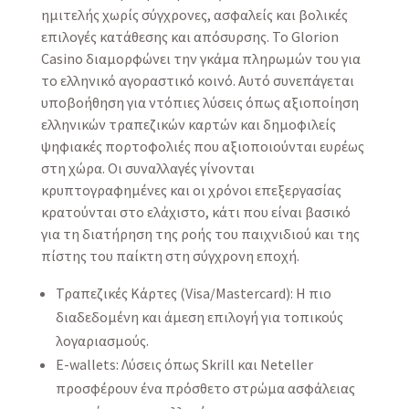
ημιτελής χωρίς σύγχρονες, ασφαλείς και βολικές
επιλογές κατάθεσης και απόσυρσης. Το Glorion
Casino διαμορφώνει την γκάμα πληρωμών του για
το ελληνικό αγοραστικό κοινό. Αυτό συνεπάγεται
υποβοήθηση για ντόπιες λύσεις όπως αξιοποίηση
ελληνικών τραπεζικών καρτών και δημοφιλείς
ψηφιακές πορτοφολιές που αξιοποιούνται ευρέως
στη χώρα. Οι συναλλαγές γίνονται
κρυπτογραφημένες και οι χρόνοι επεξεργασίας
κρατούνται στο ελάχιστο, κάτι που είναι βασικό
για τη διατήρηση της ροής του παιχνιδιού και της
πίστης του παίκτη στη σύγχρονη εποχή.
Τραπεζικές Κάρτες (Visa/Mastercard): Η πιο
διαδεδομένη και άμεση επιλογή για τοπικούς
λογαριασμούς.
E-wallets: Λύσεις όπως Skrill και Neteller
προσφέρουν ένα πρόσθετο στρώμα ασφάλειας