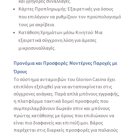
και γρήγορες συναλλαγές.
Κάρτες Προπληρωμής: Εξαιρετικές για όσους
που επιλέγουν να ρυθμίζουν τον προϋπολογισμό
τους με ακρίβεια.
Κατάθεση Χρημάτων μέσω Κινητού: Μια
εξαιρετικά σύγχρονη λύση για άμεσες
μικροσυναλλαγές.
Προνόμια και Προσφορές: Μοντέρνες Παροχές με
Όρους
Το σύστημα ανταμοιβών του Glorion Casino έχει
επιπλέον εξελιχθεί για να ανταποκρίνεται στις
σύγχρονες ανάγκες. Παρά απλά μπόνους εγγραφής,
η πλατφόρμα τακτικά δομεί προσφορές που
συμπεριλαμβάνουν δωρεάν σπιν και μπόνους
πρώτης κατάθεσης με όρους που επιδιώκουν να
είναι πιο διαφανείς και επιτεύξιμοι. Βάρος
παρέχεται στις διαρκείς προσφορές για παλαιούς