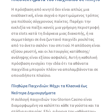
Η πρόσβαση από κινητό δεν είναι απλώς μια
εναλλακτική, είναι συχνά ο προτιμώμενος τρόπος
για πολλούς σύγχρονους παίκτες. Παρέχει την
ευελιξία να παίξει κανείς μια γρήγορη περιστροφή
στα slots κατά τη διάρκεια μιας διακοπής, ή να
συμμετάσχει σε ένα ζωντανό παιχνίδι ρουλέτας
από το άνετο σαλόνι του σπιτιού. Η απόδοση είναι
εξίσου ρευστή, και οι λειτουργίες κατάθεσης/
ανάληψης είναι εξίσου ασφαλείς. Αυτή η καθολική
πρόσβαση ενισχύει την ιδέα ότι τα αθάνατα
παιχνίδια μπορούν πλέον να απολαμβάνονται σε
οποιοδήποτε πλαίσιο.
Πληθώρα Παιχνιδιών: Μέχρι τα Κλασικά έως
Νεότερα Δημιουργήματα
Η συλλογή παιχνιδιών του Glorion Casino είναι
διαμορφωμένη να καλύπτει κάθε τα γούστα και τα
στάδια εμπειρίας. Εδώ, η έννοια του «αθάνατου»