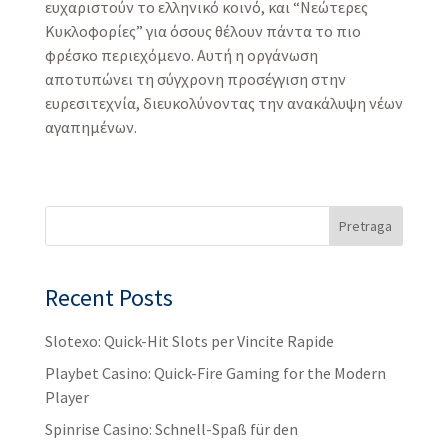
ευχαριστούν το ελληνικό κοινό, και “Νεώτερες
Κυκλοφορίες” για όσους θέλουν πάντα το πιο
φρέσκο περιεχόμενο. Αυτή η οργάνωση
αποτυπώνει τη σύγχρονη προσέγγιση στην
ευρεσιτεχνία, διευκολύνοντας την ανακάλυψη νέων
αγαπημένων.
Pretraga
Recent Posts
Slotexo: Quick‑Hit Slots per Vincite Rapide
Playbet Casino: Quick‑Fire Gaming for the Modern
Player
Spinrise Casino: Schnell‑Spaß für den