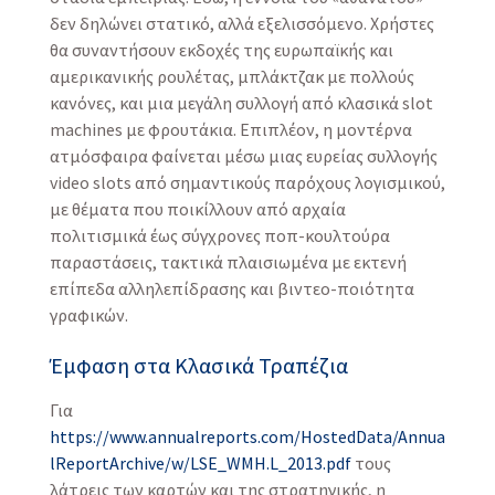
δεν δηλώνει στατικό, αλλά εξελισσόμενο. Χρήστες
θα συναντήσουν εκδοχές της ευρωπαϊκής και
αμερικανικής ρουλέτας, μπλάκτζακ με πολλούς
κανόνες, και μια μεγάλη συλλογή από κλασικά slot
machines με φρουτάκια. Επιπλέον, η μοντέρνα
ατμόσφαιρα φαίνεται μέσω μιας ευρείας συλλογής
video slots από σημαντικούς παρόχους λογισμικού,
με θέματα που ποικίλλουν από αρχαία
πολιτισμικά έως σύγχρονες ποπ-κουλτούρα
παραστάσεις, τακτικά πλαισιωμένα με εκτενή
επίπεδα αλληλεπίδρασης και βιντεο-ποιότητα
γραφικών.
Έμφαση στα Κλασικά Τραπέζια
Για
https://www.annualreports.com/HostedData/Annua
lReportArchive/w/LSE_WMH.L_2013.pdf
τους
λάτρεις των καρτών και της στρατηγικής, η