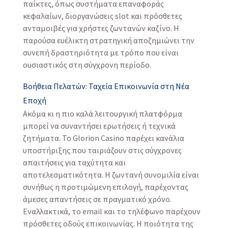
παίκτες, όπως συστήματα επαναφοράς
κεφαλαίων, διοργανώσεις slot και πρόσθετες
ανταμοιβές για χρήστες ζωντανών καζίνο. Η
παρούσα ευέλικτη στρατηγική αποζημιώνει την
συνεπή δραστηριότητα με τρόπο που είναι
ουσιαστικός στη σύγχρονη περίοδο.
Βοήθεια Πελατών: Ταχεία Επικοινωνία στη Νέα
Εποχή
Ακόμα κι η πιο καλά λειτουργική πλατφόρμα
μπορεί να συναντήσει ερωτήσεις ή τεχνικά
ζητήματα. Το Glorion Casino παρέχει κανάλια
υποστήριξης που ταιριάζουν στις σύγχρονες
απαιτήσεις για ταχύτητα και
αποτελεσματικότητα. Η ζωντανή συνομιλία είναι
συνήθως η προτιμώμενη επιλογή, παρέχοντας
άμεσες απαντήσεις σε πραγματικό χρόνο.
Εναλλακτικά, το email και το τηλέφωνο παρέχουν
πρόσθετες οδούς επικοινωνίας. Η ποιότητα της