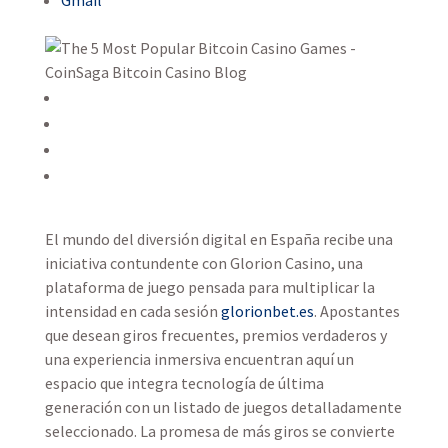
Gmail
El mundo del diversión digital en España recibe una
iniciativa contundente con Glorion Casino, una
plataforma de juego pensada para multiplicar la
intensidad en cada sesión
glorionbet.es
. Apostantes
que desean giros frecuentes, premios verdaderos y
una experiencia inmersiva encuentran aquí un
espacio que integra tecnología de última
generación con un listado de juegos detalladamente
seleccionado. La promesa de más giros se convierte