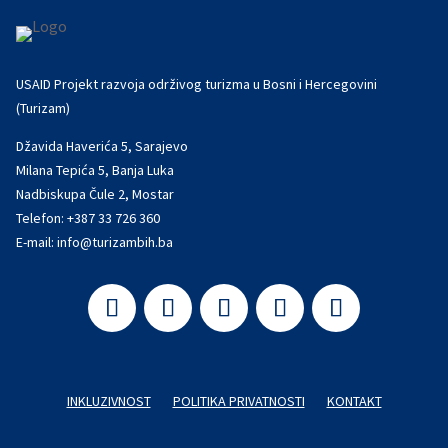
USAID Projekt razvoja održivog turizma u Bosni i Hercegovini
(Turizam)
Džavida Haverića 5, Sarajevo
Milana Tepića 5, Banja Luka
Nadbiskupa Čule 2, Mostar
Telefon:
+387 33 726 360
E-mail:
info@turizambih.ba
INKLUZIVNOST
POLITIKA PRIVATNOSTI
KONTAKT