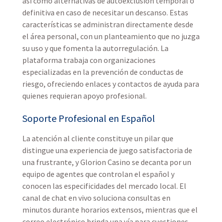
así como alternativas de autoexclusión temporal o
definitiva en caso de necesitar un descanso. Estas
características se administran directamente desde
el área personal, con un planteamiento que no juzga
su uso y que fomenta la autorregulación. La
plataforma trabaja con organizaciones
especializadas en la prevención de conductas de
riesgo, ofreciendo enlaces y contactos de ayuda para
quienes requieran apoyo profesional.
Soporte Profesional en Español
La atención al cliente constituye un pilar que
distingue una experiencia de juego satisfactoria de
una frustrante, y Glorion Casino se decanta por un
equipo de agentes que controlan el español y
conocen las especificidades del mercado local. El
canal de chat en vivo soluciona consultas en
minutos durante horarios extensos, mientras que el
correo electrónico brinda una vía para cuestiones