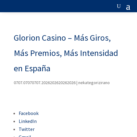
Glorion Casino – Más Giros,
Más Premios, Más Intensidad
en España
0707.07070707.2026202620262026
|
nekategorizirano
Facebook
LinkedIn
Twitter