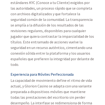
estándares KYC (Conoce a tu Cliente) exigidos por
las autoridades, un proceso rápido que se completa
con archivos digitalizados y que fortalece la
seguridad común de la comunidad. La transparencia
se amplía a la difusión de los resultados de las
revisiones regulares, disponibles para cualquier
jugador que quiera contrastar la imparcialidad de los
títulos. Este entramado de acciones vuelve la
seguridad en un recurso auténtico, cimentando una
conexión sólida entre la plataforma y los usuarios
españoles que prefieren la integridad por delante de
todo.
Experiencia para Móviles Perfeccionada
La capacidad de movimiento define el ritmo de vida
actual, y Glorion Casino se adapta con una variante
preparada a dispositivos móviles que mantiene
todas las prestaciones del escritorio sin perder
desempeño. La interfase se redimensiona de forma