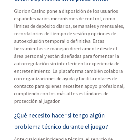
Glorion Casino pone a disposición de los usuarios
españoles varios mecanismos de control, como
límites de depósito diarios, semanales y mensuales,
recordatorios de tiempo de sesión y opciones de
autoexclusión temporal o definitiva. Estas
herramientas se manejan directamente desde el
área personal y están diseñadas para fomentar la
autorregulación sin interferir en la experiencia de
entretenimiento. La plataforma también colabora
con organizaciones de ayuda y facilita enlaces de
contacto para quienes necesiten apoyo profesional,
cumpliendo con los más altos estándares de
protección al jugador.
¿Qué necesito hacer si tengo algún
problema técnico durante el juego?
Ante cualquier incidencia técnica, el servicio de