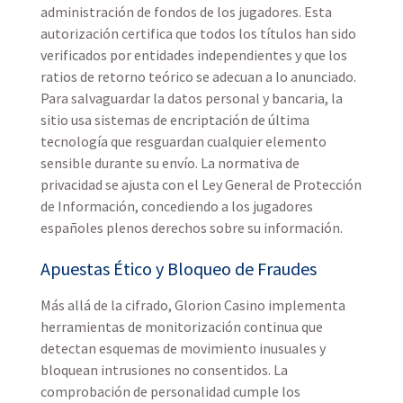
administración de fondos de los jugadores. Esta
autorización certifica que todos los títulos han sido
verificados por entidades independientes y que los
ratios de retorno teórico se adecuan a lo anunciado.
Para salvaguardar la datos personal y bancaria, la
sitio usa sistemas de encriptación de última
tecnología que resguardan cualquier elemento
sensible durante su envío. La normativa de
privacidad se ajusta con el Ley General de Protección
de Información, concediendo a los jugadores
españoles plenos derechos sobre su información.
Apuestas Ético y Bloqueo de Fraudes
Más allá de la cifrado, Glorion Casino implementa
herramientas de monitorización continua que
detectan esquemas de movimiento inusuales y
bloquean intrusiones no consentidos. La
comprobación de personalidad cumple los