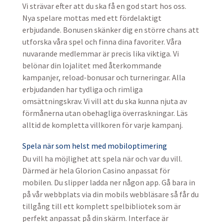
Vi strävar efter att du ska få en god start hos oss.
Nya spelare mottas med ett fördelaktigt
erbjudande. Bonusen skänker dig en större chans att
utforska våra spel och finna dina favoriter. Våra
nuvarande medlemmar är precis lika viktiga. Vi
belönar din lojalitet med återkommande
kampanjer, reload-bonusar och turneringar. Alla
erbjudanden har tydliga och rimliga
omsättningskrav. Vi vill att du ska kunna njuta av
förmånerna utan obehagliga överraskningar. Läs
alltid de kompletta villkoren för varje kampanj.
Spela när som helst med mobiloptimering
Du vill ha möjlighet att spela när och var du vill.
Därmed är hela Glorion Casino anpassat för
mobilen. Du slipper ladda ner någon app. Gå bara in
på vår webbplats via din mobils webbläsare så får du
tillgång till ett komplett spelbibliotek som är
perfekt anpassat på din skärm. Interface är