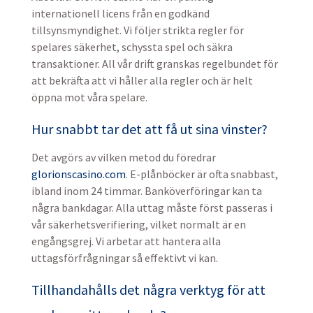
internationell licens från en godkänd
tillsynsmyndighet. Vi följer strikta regler för
spelares säkerhet, schyssta spel och säkra
transaktioner. All vår drift granskas regelbundet för
att bekräfta att vi håller alla regler och är helt
öppna mot våra spelare.
Hur snabbt tar det att få ut sina vinster?
Det avgörs av vilken metod du föredrar
glorionscasino.com
. E-plånböcker är ofta snabbast,
ibland inom 24 timmar. Banköverföringar kan ta
några bankdagar. Alla uttag måste först passeras i
vår säkerhetsverifiering, vilket normalt är en
engångsgrej. Vi arbetar att hantera alla
uttagsförfrågningar så effektivt vi kan.
Tillhandahålls det några verktyg för att