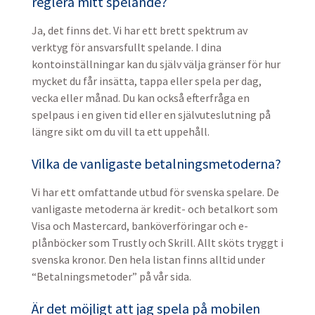
reglera mitt spelande?
Ja, det finns det. Vi har ett brett spektrum av
verktyg för ansvarsfullt spelande. I dina
kontoinställningar kan du själv välja gränser för hur
mycket du får insätta, tappa eller spela per dag,
vecka eller månad. Du kan också efterfråga en
spelpaus i en given tid eller en självuteslutning på
längre sikt om du vill ta ett uppehåll.
Vilka de vanligaste betalningsmetoderna?
Vi har ett omfattande utbud för svenska spelare. De
vanligaste metoderna är kredit- och betalkort som
Visa och Mastercard, banköverföringar och e-
plånböcker som Trustly och Skrill. Allt sköts tryggt i
svenska kronor. Den hela listan finns alltid under
“Betalningsmetoder” på vår sida.
Är det möjligt att jag spela på mobilen