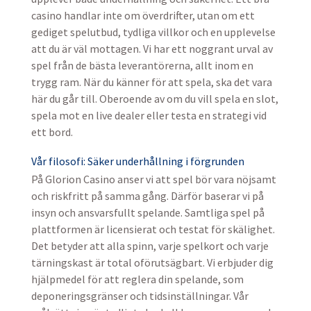
casino handlar inte om överdrifter, utan om ett
gediget spelutbud, tydliga villkor och en upplevelse
att du är väl mottagen. Vi har ett noggrant urval av
spel från de bästa leverantörerna, allt inom en
trygg ram. När du känner för att spela, ska det vara
här du går till. Oberoende av om du vill spela en slot,
spela mot en live dealer eller testa en strategi vid
ett bord.
Vår filosofi: Säker underhållning i förgrunden
På Glorion Casino anser vi att spel bör vara nöjsamt
och riskfritt på samma gång. Därför baserar vi på
insyn och ansvarsfullt spelande. Samtliga spel på
plattformen är licensierat och testat för skälighet.
Det betyder att alla spinn, varje spelkort och varje
tärningskast är total oförutsägbart. Vi erbjuder dig
hjälpmedel för att reglera din spelande, som
deponeringsgränser och tidsinställningar. Vår