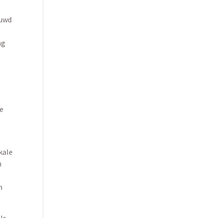
ouwd
ng
de
g
kale
n
n
ls,