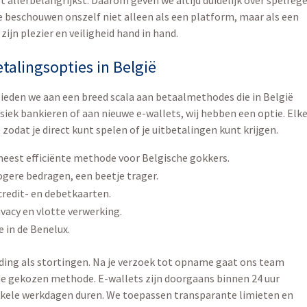
beschouwen onszelf niet alleen als een platform, maar als een
ijn plezier en veiligheid hand in hand.
talingsopties in België
ieden we aan een breed scala aan betaalmethodes die in België
assiek bankieren of aan nieuwe e-wallets, wij hebben een optie. Elk
, zodat je direct kunt spelen of je uitbetalingen kunt krijgen.
eest efficiënte methode voor Belgische gokkers.
ogere bedragen, een beetje trager.
credit- en debetkaarten.
ivacy en vlotte verwerking.
 in de Benelux.
ng als stortingen. Na je verzoek tot opname gaat ons team
n de gekozen methode. E-wallets zijn doorgaans binnen 24 uur
kele werkdagen duren. We toepassen transparante limieten en