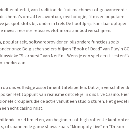
 vindt er allerlei, van traditionele fruitmachines tot geavanceerde
fde thema's omvatten avontuur, mythologie, films en populaire
eve jackpot slots bijzonder in trek. De hoofdprijs kan daar oplopen
 meest recente releases vlot in ons aanbod verschijnen.
, populariteit, softwareprovider en bijzondere functies zoals
onder onze Belgische spelers blijven “Book of Dead” van Play'n G
klassieke “Starburst” van NetEnt. Wens je een spel eerst testen? 
mo-modus aan.
op ons volledige assortiment tafelspellen. Dat zijn verschillend
 poker. Het toppunt van realisme ontdek je in ons Live Casino. Hie
ionele croupiers die de actie vanuit een studio sturen. Het gevoel 
an een echt casino mist.
hillende inzetlimieten, van beginner tot high roller. Je kunt opte
bets, of spannende game shows zoals “Monopoly Live” en “Dream