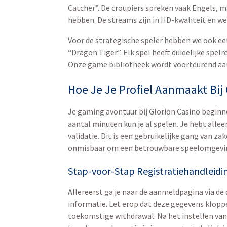
Catcher”. De croupiers spreken vaak Engels, ma
hebben. De streams zijn in HD-kwaliteit en we
Voor de strategische speler hebben we ook een
“Dragon Tiger”. Elk spel heeft duidelijke spe
Onze game bibliotheek wordt voortdurend aange
Hoe Je Je Profiel Aanmaakt Bij
Je gaming avontuur bij Glorion Casino beginn
aantal minuten kun je al spelen. Je hebt alle
validatie. Dit is een gebruikelijke gang van za
onmisbaar om een betrouwbare speelomgeving
Stap-voor-Stap Registratiehandleidi
Allereerst ga je naar de aanmeldpagina via de 
informatie. Let erop dat deze gegevens kloppe
toekomstige withdrawal. Na het instellen van