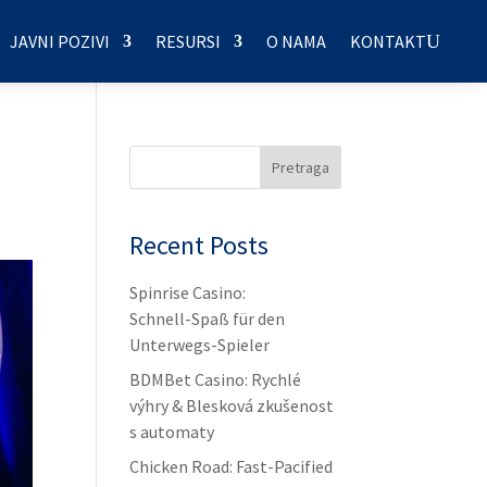
JAVNI POZIVI
RESURSI
O NAMA
KONTAKT
Pretraga
Recent Posts
Spinrise Casino:
Schnell‑Spaß für den
Unterwegs‑Spieler
BDMBet Casino: Rychlé
výhry & Blesková zkušenost
s automaty
Chicken Road: Fast‑Pacified