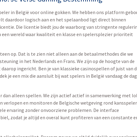
speler in België voor online gokken. We hebben ons platform geb
lt daardoor logisch aan en het spelaanbod ligt direct binnen
icentie. Die licentie biedt jou de waarborg van stringente reguleri
n een wereld waar kwaliteit en klasse en spelersplezier prioriteit
een op. Dat is te zien niet alleen aan de betaalmethodes die we
euning in het Nederlands en Frans. We zijn op de hoogte van de
aarop ingericht. Ben je van klassieke casinospellen of juist van 
ek je een mix die aansluit bij wat spelers in België vandaag de da
 dan alleen spellen. We zijn actief actief in samenwerking met lo
ten verlopen en monitoren de Belgische wetgeving rond kansspele
pele ervaring zonder onvoorziene problemen. De interface
iel, zodat je altijd en overal kunt profiteren van een constante e
 allerbelangrijkst. Daarom geven we altijd duidelijk over spelrege