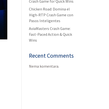
Crash Game for Quick Wins
Chicken Road: Domina el
High‑RTP Crash Game con
Pasos Inteligentes
AviaMasters Crash Game:
Fast‑Paced Action & Quick
Wins
Recent Comments
Nema komentara.