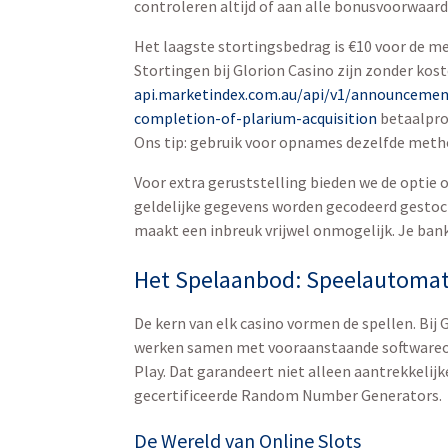
controleren altijd of aan alle bonusvoorwaar
Het laagste stortingsbedrag is €10 voor de m
Stortingen bij Glorion Casino zijn zonder kost
api.marketindex.com.au/api/v1/announcement
completion-of-plarium-acquisition
betaalprov
Ons tip: gebruik voor opnames dezelfde metho
Voor extra geruststelling bieden we de optie 
geldelijke gegevens worden gecodeerd gestock
maakt een inbreuk vrijwel onmogelijk. Je bank
Het Spelaanbod: Speelautomate
De kern van elk casino vormen de spellen. Bij 
werken samen met vooraanstaande softwareon
Play. Dat garandeert niet alleen aantrekkelij
gecertificeerde Random Number Generators.
De Wereld van Online Slots