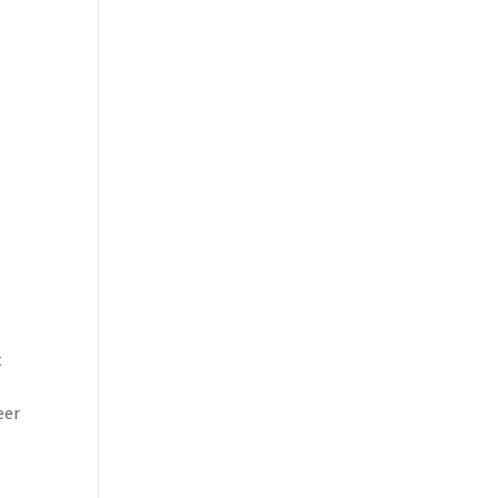
t
eer