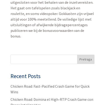
uitgesloten voor het behalen van de inzetvereisten.
Het gaat om tafelspelen zoals blackjack en
roulette, en soms videopoker. Gokkasten zijn vrijwel
altijd voor 100% meetellend. De volledige lijst met
uitsluitingen of afwijkende bijdragepercentages
publiceren we bij de bonusvoorwaarden van de
bonus.
Pretraga
Recent Posts
Chicken Road: Fast‑Pacified Crash Game for Quick
Wins
Chicken Road: Domina el High‑RTP Crash Game con
Pasos Inteligentes