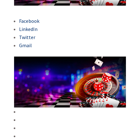
Facebook
LinkedIn
Twitter
Gmail