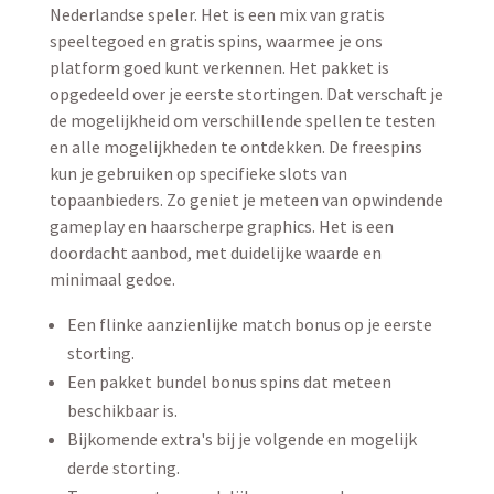
Nederlandse speler. Het is een mix van gratis
speeltegoed en gratis spins, waarmee je ons
platform goed kunt verkennen. Het pakket is
opgedeeld over je eerste stortingen. Dat verschaft je
de mogelijkheid om verschillende spellen te testen
en alle mogelijkheden te ontdekken. De freespins
kun je gebruiken op specifieke slots van
topaanbieders. Zo geniet je meteen van opwindende
gameplay en haarscherpe graphics. Het is een
doordacht aanbod, met duidelijke waarde en
minimaal gedoe.
Een flinke aanzienlijke match bonus op je eerste
storting.
Een pakket bundel bonus spins dat meteen
beschikbaar is.
Bijkomende extra's bij je volgende en mogelijk
derde storting.