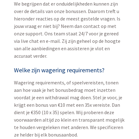
We begrijpen dat er onduidelijkheden kunnen zijn
over de details van onze bonussen. Daarom treft u
hieronder reacties op de meest gestelde vragen. Is
jouw vraag er niet bij? Neem dan contact op met
onze support. Ons team staat 24/7 voor je gereed
via live chat en e-mail. Zij zijn geheel op de hoogte
van alle aanbiedingen en assisteren je vlot en
accuraat verder.
Welke zijn wagering requirements?
Wagering requirements, of speelvereisten, tonen
aan hoe vaak je het bonusbedrag moet inzetten
voordat je een withdrawal mag doen. Stel je voor, je
krijgt een bonus van €10 met een 35x vereiste. Dan
dient je €350 (10 x 35) spelen. Wij proberen deze
voorwaarden altijd zo klein en transparant mogelijk
te houden vergeleken met anderen. We specificeren
ze helder bij elk bonusaanbod.