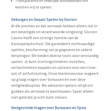
Transparante en redelijke voorwaarden om
winsten vrij te spelen.
Geborgen en Gepast Spelen bij Glorion
Al die premies en dat vermaak hebben alleen nut in
een beveiligde en verantwoorde omgeving. Glorion
Casino heeft een strenge licentie van de
Kansspelautoriteit. Die garandeert rechtvaardige
spellen, bescherming van je gegevens en zekere
betalingen. We bieden diverse tools voor verstandig
spelen. Je kunt stortingslimieten instellen,
verlieslimieten bepalen en opteren voor een time-
out of zelfuitsluiting. Onze klantenservice reageert
op graag vragen over bonussen én over deze
veiligheidsopties. We adviseren spelers altijd om
gokken als vermaak te beschouwen. Speel alleen
met geld dat je echt kunt missen.
Veelgestelde Vragen over Bonussen en Spins