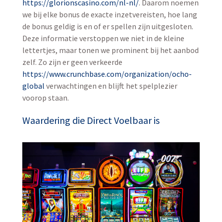
https://glorionscasino.com/nl-nl/
. Daarom noemen
we bij elke bonus de exacte inzetvereisten, hoe lang
de bonus geldig is en of er spellen zijn uitgesloten.
Deze informatie verstoppen we niet in de kleine
lettertjes, maar tonen we prominent bij het aanbod
zelf. Zo zijn er geen verkeerde
https://www.crunchbase.com/organization/ocho-
global
verwachtingen en blijft het spelplezier
voorop staan.
Waardering die Direct Voelbaar is