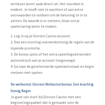
verliezen komt vaak direct uit. Het voordeel is
evident. Je hoeft niet te wachten of aan extra
voorwaarden te voldoen om de beloning te in te
zetten. De waarde is er meteen, klaar om je
spelervaring beter te maken.
Log in op je Glorion Casino account.
Doe een storting overeenkomstig de regels van de
lopende promotie.
De bonus spins of het extra speeltegoed worden
automatisch aan je account toegevoegd.
Ga naar de geselecteerde speelautomaat en begin
meteen met spelen.
De welkomst Glorion Welkomstbonus: Een krachtig
Stevig Begin
Je gaat van start bij Glorion Casino met een
begroetingspakket dat is gemaakt voor de