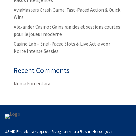
AviaMasters Crash Game: Fast‑Paced Action & Quick
Wins
Alexander Casino : Gains rapides et sessions courtes
pour le joueur moderne
Casino Lab – Snel‑Paced Slots & Live Actie voor
Korte Intense Sessies
Recent Comments
Nema komentara.
USAID Projekt razvoja održivog turizma u Bosni i Hercegovini