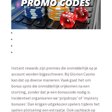
Instant rewards zijn premies die onmiddellijk op je
account worden bijgeschreven. Bij Glorion Casino
kan dat op diverse manieren. Vaak gaat het om
bonus spins die onmiddellijk vrijkomen na een
storting, zonder dat je een bonuscode nodig is.
Incidenteel organiseren we ‘prijsdrops’ of ‘mystery
bonuses’. Dan krijgen uitgekozen spelers tijdens het
spelen plotseling een extraatje. Ook cashback op