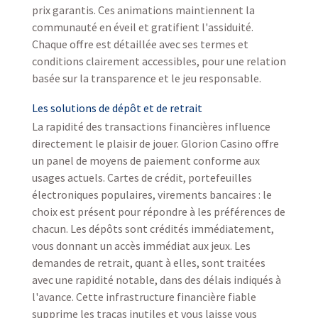
prix garantis. Ces animations maintiennent la
communauté en éveil et gratifient l'assiduité.
Chaque offre est détaillée avec ses termes et
conditions clairement accessibles, pour une relation
basée sur la transparence et le jeu responsable.
Les solutions de dépôt et de retrait
La rapidité des transactions financières influence
directement le plaisir de jouer. Glorion Casino offre
un panel de moyens de paiement conforme aux
usages actuels. Cartes de crédit, portefeuilles
électroniques populaires, virements bancaires : le
choix est présent pour répondre à les préférences de
chacun. Les dépôts sont crédités immédiatement,
vous donnant un accès immédiat aux jeux. Les
demandes de retrait, quant à elles, sont traitées
avec une rapidité notable, dans des délais indiqués à
l'avance. Cette infrastructure financière fiable
supprime les tracas inutiles et vous laisse vous