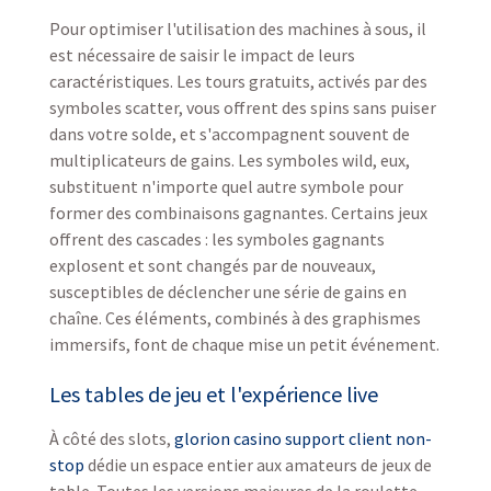
Pour optimiser l'utilisation des machines à sous, il
est nécessaire de saisir le impact de leurs
caractéristiques. Les tours gratuits, activés par des
symboles scatter, vous offrent des spins sans puiser
dans votre solde, et s'accompagnent souvent de
multiplicateurs de gains. Les symboles wild, eux,
substituent n'importe quel autre symbole pour
former des combinaisons gagnantes. Certains jeux
offrent des cascades : les symboles gagnants
explosent et sont changés par de nouveaux,
susceptibles de déclencher une série de gains en
chaîne. Ces éléments, combinés à des graphismes
immersifs, font de chaque mise un petit événement.
Les tables de jeu et l'expérience live
À côté des slots,
glorion casino support client non-
stop
dédie un espace entier aux amateurs de jeux de