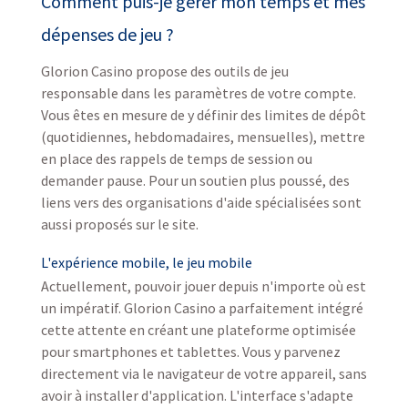
Comment puis-je gérer mon temps et mes
dépenses de jeu ?
Glorion Casino propose des outils de jeu
responsable dans les paramètres de votre compte.
Vous êtes en mesure de y définir des limites de dépôt
(quotidiennes, hebdomadaires, mensuelles), mettre
en place des rappels de temps de session ou
demander pause. Pour un soutien plus poussé, des
liens vers des organisations d'aide spécialisées sont
aussi proposés sur le site.
L'expérience mobile, le jeu mobile
Actuellement, pouvoir jouer depuis n'importe où est
un impératif. Glorion Casino a parfaitement intégré
cette attente en créant une plateforme optimisée
pour smartphones et tablettes. Vous y parvenez
directement via le navigateur de votre appareil, sans
avoir à installer d'application. L'interface s'adapte