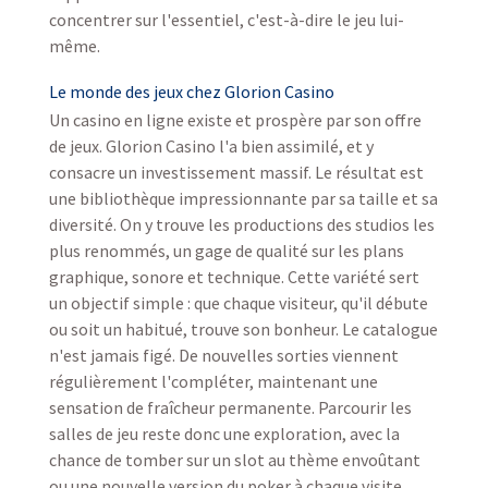
concentrer sur l'essentiel, c'est-à-dire le jeu lui-
même.
Le monde des jeux chez Glorion Casino
Un casino en ligne existe et prospère par son offre
de jeux. Glorion Casino l'a bien assimilé, et y
consacre un investissement massif. Le résultat est
une bibliothèque impressionnante par sa taille et sa
diversité. On y trouve les productions des studios les
plus renommés, un gage de qualité sur les plans
graphique, sonore et technique. Cette variété sert
un objectif simple : que chaque visiteur, qu'il débute
ou soit un habitué, trouve son bonheur. Le catalogue
n'est jamais figé. De nouvelles sorties viennent
régulièrement l'compléter, maintenant une
sensation de fraîcheur permanente. Parcourir les
salles de jeu reste donc une exploration, avec la
chance de tomber sur un slot au thème envoûtant
ou une nouvelle version du poker à chaque visite.