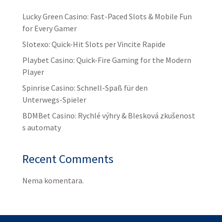
Lucky Green Casino: Fast‑Paced Slots & Mobile Fun
for Every Gamer
Slotexo: Quick‑Hit Slots per Vincite Rapide
Playbet Casino: Quick‑Fire Gaming for the Modern
Player
Spinrise Casino: Schnell‑Spaß für den
Unterwegs‑Spieler
BDMBet Casino: Rychlé výhry & Blesková zkušenost
s automaty
Recent Comments
Nema komentara.