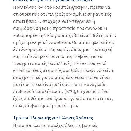
Πριν κάνεις κλικ το κουμπί εγγραφής, πρέπει να
σιγουρευτείς ότι πληροίς ορισμένες σημαντικές
απαιτήσεις. Ο στόχος είναι να εγγυηθεί η
συμμόρφωση και η προστασία του συνόλου. Η
καθορισμένη ηλικία για παιχνίδι είναι 18 έτη, όπως
ορίζει η ελληνική νομοθεσία. Θα απαιτηθεί επίσης
ένα έγκυρο μέσο πληρωμής, όπως μια τραπεζική
κάρτα ή ένα ηλεκτρονικό πορτοφόλι, για να
πραγματοποιείς συναλλαγές. Ένα λειτουργικό
email και ένας ατομικός αριθμός τηλεφώνου είναι
υποχρεωτικά για να μπορέσει να επικοινωνήσει
μαζί σου το καζίνο μαζί σου. Για την αναγκαία
διαδικασία επαλήθευσης (KYC), θα χρειαστεί να
έχεις διαθέσιμο ένα έγκυρο έγγραφο ταυτότητας,
όπως διαβατήριο ή ταυτότητα.
Τρόποι Πληρωμής για Έλληνες Χρήστες
Η Glorion Casino παρέχει όλες τις βασικές