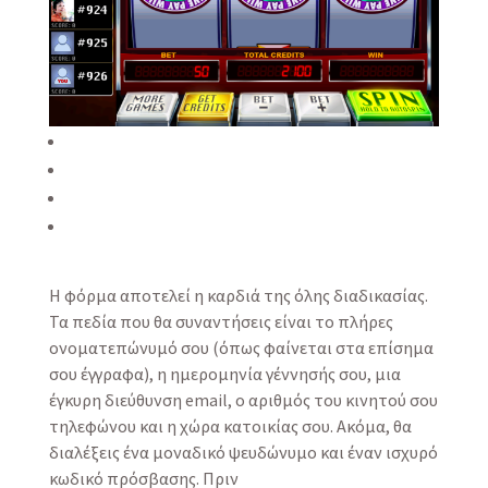
Η φόρμα αποτελεί η καρδιά της όλης διαδικασίας.
Τα πεδία που θα συναντήσεις είναι το πλήρες
ονοματεπώνυμό σου (όπως φαίνεται στα επίσημα
σου έγγραφα), η ημερομηνία γέννησής σου, μια
έγκυρη διεύθυνση email, ο αριθμός του κινητού σου
τηλεφώνου και η χώρα κατοικίας σου. Ακόμα, θα
διαλέξεις ένα μοναδικό ψευδώνυμο και έναν ισχυρό
κωδικό πρόσβασης. Πριν