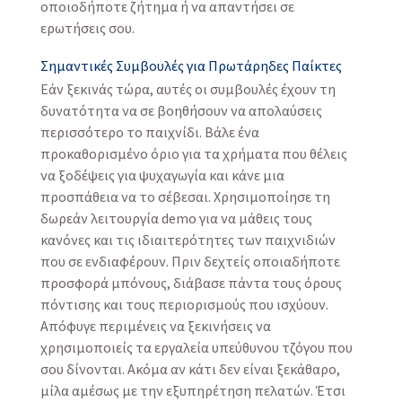
οποιοδήποτε ζήτημα ή να απαντήσει σε
ερωτήσεις σου.
Σημαντικές Συμβουλές για Πρωτάρηδες Παίκτες
Εάν ξεκινάς τώρα, αυτές οι συμβουλές έχουν τη
δυνατότητα να σε βοηθήσουν να απολαύσεις
περισσότερο το παιχνίδι. Βάλε ένα
προκαθορισμένο όριο για τα χρήματα που θέλεις
να ξοδέψεις για ψυχαγωγία και κάνε μια
προσπάθεια να το σέβεσαι. Χρησιμοποίησε τη
δωρεάν λειτουργία demo για να μάθεις τους
κανόνες και τις ιδιαιτερότητες των παιχνιδιών
που σε ενδιαφέρουν. Πριν δεχτείς οποιαδήποτε
προσφορά μπόνους, διάβασε πάντα τους όρους
πόντισης και τους περιορισμούς που ισχύουν.
Απόφυγε περιμένεις να ξεκινήσεις να
χρησιμοποιείς τα εργαλεία υπεύθυνου τζόγου που
σου δίνονται. Ακόμα αν κάτι δεν είναι ξεκάθαρο,
μίλα αμέσως με την εξυπηρέτηση πελατών. Έτσι