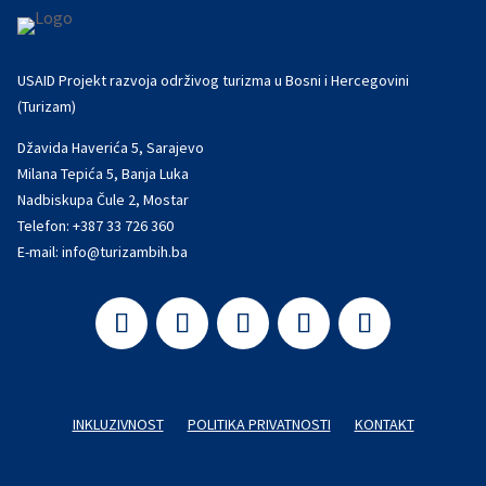
USAID Projekt razvoja održivog turizma u Bosni i Hercegovini
(Turizam)
Džavida Haverića 5, Sarajevo
Milana Tepića 5, Banja Luka
Nadbiskupa Čule 2, Mostar
Telefon:
+387 33 726 360
E-mail:
info@turizambih.ba
INKLUZIVNOST
POLITIKA PRIVATNOSTI
KONTAKT