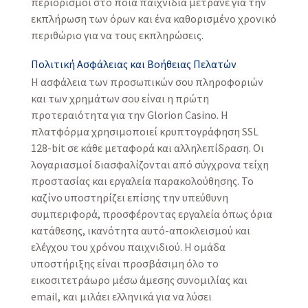
περιορισμοί στο ποια παιχνίδια μετράνε για την
εκπλήρωση των όρων και ένα καθορισμένο χρονικό
περιθώριο για να τους εκπληρώσεις.
Πολιτική Ασφάλειας και Βοήθειας Πελατών
Η ασφάλεια των προσωπικών σου πληροφοριών
και των χρημάτων σου είναι η πρώτη
προτεραιότητα για την Glorion Casino. Η
πλατφόρμα χρησιμοποιεί κρυπτογράφηση SSL
128-bit σε κάθε μεταφορά και αλληλεπίδραση. Οι
λογαριασμοί διασφαλίζονται από σύγχρονα τείχη
προστασίας και εργαλεία παρακολούθησης. Το
καζίνο υποστηρίζει επίσης την υπεύθυνη
συμπεριφορά, προσφέροντας εργαλεία όπως όρια
κατάθεσης, ικανότητα αυτό-αποκλεισμού και
ελέγχου του χρόνου παιχνιδιού. Η ομάδα
υποστήριξης είναι προσβάσιμη όλο το
εικοσιτετράωρο μέσω άμεσης συνομιλίας και
email, και μιλάει ελληνικά για να λύσει