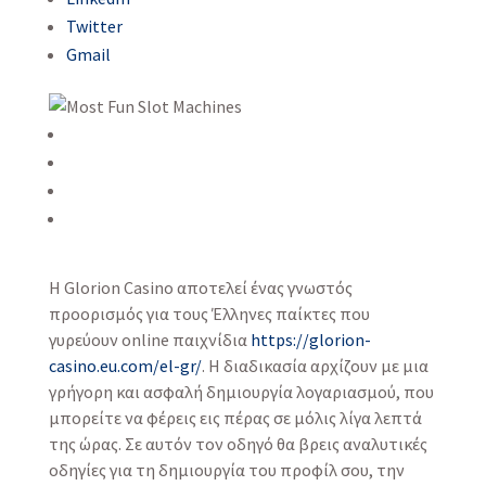
Twitter
Gmail
Η Glorion Casino αποτελεί ένας γνωστός
προορισμός για τους Έλληνες παίκτες που
γυρεύουν online παιχνίδια
https://glorion-
casino.eu.com/el-gr/
. Η διαδικασία αρχίζουν με μια
γρήγορη και ασφαλή δημιουργία λογαριασμού, που
μπορείτε να φέρεις εις πέρας σε μόλις λίγα λεπτά
της ώρας. Σε αυτόν τον οδηγό θα βρεις αναλυτικές
οδηγίες για τη δημιουργία του προφίλ σου, την