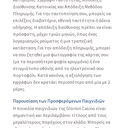
Διεύθυνσης Κατοικίας και Απόδειξη Μεθόδου
Πληρωμής. Για την ταυτοποίηση σου, μπορείς να
επιλέξεις διαβατήριο, εθνική ταυτότητα ή άδεια
οδήγησης. Η απόδειξη διεύθυνσης πρέπει να είναι
πρόσφατη, μέχρι τριών μηνών, όπως ένας
λογαριασμός ρεύματος ή μια τραπεζική
κατάσταση. Για την απόδειξη πληρωμής, μπορεί
να σου ζητηθεί μια φωτογραφία της κάρτας σου
(με τα περισσότερα ψηφία κρυμμένα) ή ένα
στιγμιότυπο οθόνης από το ηλεκτρονικό σου
πορτοφόλι. Κατά κανόνα, η αξιολόγηση των
εγγράφων δεν κρατάει περισσότερο από μία με 2
μέρες.
Παρουσίαση των Προσφερόμενων Παιχνιδιών
Η ποικιλία παιχνιδιών της Glorion Casino είναι
σημαντική και περιλαμβάνει τίτλους από τους
μεγαλύτερους παρόχους στον κλάδο. Μπορείς να