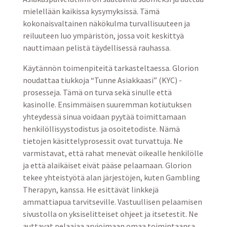
mielellään kaikissa kysymyksissä. Tämä
kokonaisvaltainen näkökulma turvallisuuteen ja
reiluuteen luo ympäristön, jossa voit keskittyä
nauttimaan pelistä täydellisessä rauhassa.
Käytännön toimenpiteitä tarkasteltaessa. Glorion
noudattaa tiukkoja “Tunne Asiakkaasi” (KYC) -
prosesseja. Tämä on turva sekä sinulle että
kasinolle. Ensimmäisen suuremman kotiutuksen
yhteydessä sinua voidaan pyytää toimittamaan
henkilöllisyystodistus ja osoitetodiste. Nämä
tietojen käsittelyprosessit ovat turvattuja. Ne
varmistavat, että rahat menevät oikealle henkilölle
ja että alaikäiset eivät pääse pelaamaan. Glorion
tekee yhteistyötä alan järjestöjen, kuten Gambling
Therapyn, kanssa. He esittävät linkkejä
ammattiapua tarvitseville. Vastuullisen pelaamisen
sivustolla on yksiselitteiset ohjeet ja itsetestit. Ne
auttavat pelaajaa arvioimaan omaa toimintaansa.