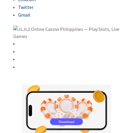
Twitter
Gmail