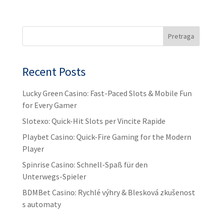
Pretraga
Recent Posts
Lucky Green Casino: Fast‑Paced Slots & Mobile Fun
for Every Gamer
Slotexo: Quick‑Hit Slots per Vincite Rapide
Playbet Casino: Quick‑Fire Gaming for the Modern
Player
Spinrise Casino: Schnell‑Spaß für den
Unterwegs‑Spieler
BDMBet Casino: Rychlé výhry & Blesková zkušenost
s automaty