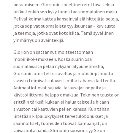
pelaamiseen. Glorionin todellinen erottava tekijä
on kuitenkin sen kyky tunnistaa suomalainen maku.
Pelivalikoima kattaa kansainvälisiä hittejä ja pelejä,
jotka sopivat suomalaista tyylisuuntaa – kuvitusta
ja teemoja, jotka ovat kotoisilta. Tämä syvällinen
ymmärrys on avaintekijä.
Glorion on satsannut moitteettomaan
mobiilikokemukseen. Koska suurin osa
suomalaisista pelaa nykyään älypuhelimella,
Glorionin omistettu sovellus ja mobiilioptimoitu
sivusto toimivat sulavasti millä tahansa laitteella.
Animaatiot ovat sujuvia, latausajat nopeita ja
käyttöliittymä helppo omaksua. Tekninen tausta on
erittäin tärkeä: kukaan ei halua taistella hitaan
sivuston tai kaatuvien pelien kanssa. Kun tähän
liitetään kilpailukykyiset tervetulobonukset ja
säännölliset, tuoreuden tuovat kampanjat, on
vaivatonta nähdä Glorionin suosion syy. Se on