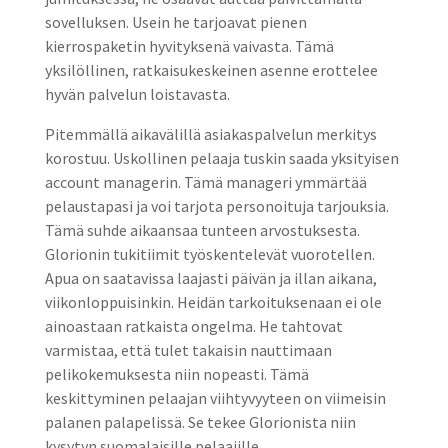
sovelluksen. Usein he tarjoavat pienen
kierrospaketin hyvityksenä vaivasta. Tämä
yksilöllinen, ratkaisukeskeinen asenne erottelee
hyvän palvelun loistavasta.
Pitemmällä aikavälillä asiakaspalvelun merkitys
korostuu. Uskollinen pelaaja tuskin saada yksityisen
account managerin. Tämä manageri ymmärtää
pelaustapasi ja voi tarjota personoituja tarjouksia.
Tämä suhde aikaansaa tunteen arvostuksesta.
Glorionin tukitiimit työskentelevät vuorotellen.
Apua on saatavissa laajasti päivän ja illan aikana,
viikonloppuisinkin. Heidän tarkoituksenaan ei ole
ainoastaan ratkaista ongelma. He tahtovat
varmistaa, että tulet takaisin nauttimaan
pelikokemuksesta niin nopeasti. Tämä
keskittyminen pelaajan viihtyvyyteen on viimeisin
palanen palapelissä. Se tekee Glorionista niin
kysytyn suomalaisille pelaajille.