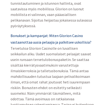
tunnistautuminen ja istunnon hallinta, ovat
saatavissa myös mobiilissa. Glorion on luonut
mobiilista ei valinnan, vaan pääasiallisen
pelikanavan. Sijoitus heijastuu jokaisessa sulavassa
pyöräytyksessä.
Bonukset ja kampanjat: Miten Glorion Casino
vastaanottaa uusia pelaajia ja palkitsee uskollisia?
Tervetuloa Glorion Casinolle on luvallisen
seikkailun alku. Uudet suomalaiset pelaajat saavat
usein runsaan tervetulobonuspaketin. Se saattaa
sisältää kierrätysvaatimuksin varustettuja
ilmaiskierroksia ja talletusbonuksia. Tämä antaa
mahdollisuuden tutustua laajaan pelivalikoimaan
ilman, että omat rahat joutuvat heti suurempaan
riskiin. Bonusten ehdot on esitetty selkeästi
suomeksi. Näin ymmärrät täsmälleen, mitä
odottaa. Tämä avoimuus on ratkaisevaa
luottamuksen rakentamisessa. Tarina ei kuitenkaan