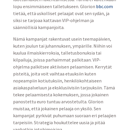
lopu ensimmäiseen talletukseen. Glorion
bbc.com
tietää, että uskolliset pelaajat ovat sen sydän, ja
siksi se tarjoaa kattavan VIP-ohjelman ja
säännöllisiä kampanjoita.
Nämä kampanjat rakentuvat usein teemapäivien,
kuten joulun tai juhannuksen, ympärille. Niihin voi
kuulua ilmaiskierroksia, talletusbonuksia tai
kilpailuja, joissa parhaimmat palkitaan. VIP-
ohjelma palkitsee aktiivisen pelaamisen. Kerrytät
pisteitä, joita voit vaihtaa etuuksiin kuten
nopeampiin kotiutuksiin, henkilökohtaiseen
asiakaspalveluun ja eksklusiivisiin tarjouksiin. Tämä
tekee pelaamisesta kokemuksen, jossa jokainen
panostettu euro tuntuu arvostetulta. Glorion
muistaa, että jokainen pelaaja on yksilö. Sen
kampanjat pyrkivät puhumaan suoraan eri pelaajien
tarpeisiin. Strategia houkuttelee uusia ja pitää
vanhatkin intohimoisina.