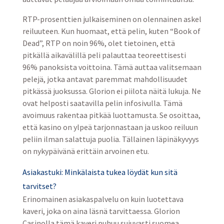
RTP-prosenttien julkaiseminen on olennainen askel
reiluuteen. Kun huomaat, että pelin, kuten “Book of
Dead”, RTP on noin 96%, olet tietoinen, että
pitkällä aikavälillä peli palauttaa teoreettisesti
96% panoksista voittoina. Tämä auttaa valitsemaan
pelejä, jotka antavat paremmat mahdollisuudet
pitkässä juoksussa. Glorion ei piilota näitä lukuja. Ne
ovat helposti saatavilla pelin infosivulla. Tämä
avoimuus rakentaa pitkää luottamusta. Se osoittaa,
että kasino on ylpeä tarjonnastaan ja uskoo reiluun
peliin ilman salattuja puolia. Tällainen läpinäkyvyys
on nykypäivänä erittäin arvoinen etu.
Asiakastuki: Minkälaista tukea löydät kun sitä
tarvitset?
Erinomainen asiakaspalvelu on kuin luotettava
kaveri, joka on aina läsnä tarvittaessa. Glorion
Casinolla tämä kaveri puhuu sujuvasti suomea.