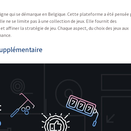
 ligne qui se démarque en Belgique. Cette plateforme a été pensée
le ne se limite pas à une collection de jeux. Elle fournit des
t affiner la stratégie de jeu. Chaque aspect, du choix des jeux aux
mance.
Supplémentaire