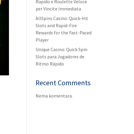
Rapido e Roulette Veloce
per Vincite Immediata
AllSpins Casino: Quick‑Hit
Slots and Rapid‑Fire
Rewards for the Fast‑Paced
Player
Unique Casino: Quick Spin
Slots para Jugadores de
Ritmo Rápido
Recent Comments
Nema komentara.