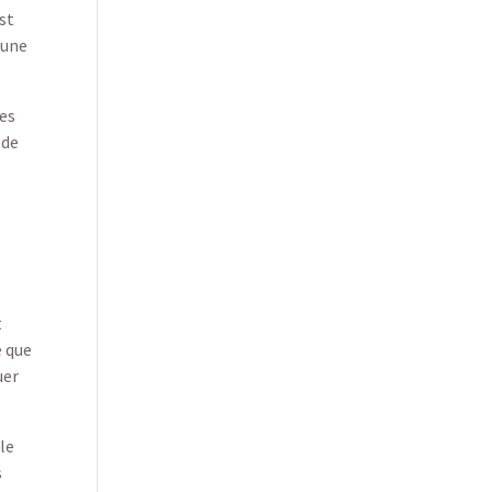
st
 une
des
 de
t
e que
uer
le
s