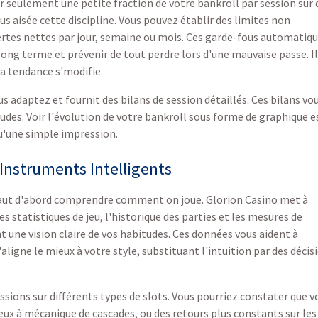
 seulement une petite fraction de votre bankroll par session sur 
lus aisée cette discipline. Vous pouvez établir des limites non
pertes nettes par jour, semaine ou mois. Ces garde-fous automatiq
ong terme et prévenir de tout perdre lors d'une mauvaise passe. I
la tendance s'modifie.
s adaptez et fournit des bilans de session détaillés. Ces bilans vo
des. Voir l'évolution de votre bankroll sous forme de graphique e
qu'une simple impression.
Instruments Intelligents
l faut d'abord comprendre comment on joue. Glorion Casino met à
es statistiques de jeu, l'historique des parties et les mesures de
 une vision claire de vos habitudes. Ces données vous aident à
'aligne le mieux à votre style, substituant l'intuition par des décis
sions sur différents types de slots. Vous pourriez constater que v
jeux à mécanique de cascades, ou des retours plus constants sur les