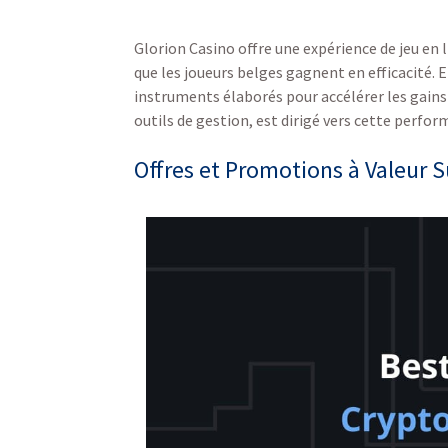
Glorion Casino offre une expérience de jeu en
que les joueurs belges gagnent en efficacité. El
instruments élaborés pour accélérer les gains e
outils de gestion, est dirigé vers cette perfor
Offres et Promotions à Valeur 