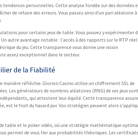
vos tendances personnelles. Cette analyse fondée sur des données e
cher de refaire des erreurs. Vous passez ainsi d'un pari aléatoire à
.
ulations pour certains jeux de table. Vous pouvez y expérimenter 
 Un autre avantage notable : l'accès à des rapports sur le RTP réel
éorique du jeu. Cette transparence vous donne une vision
ste assez exceptionnel dans le secteur.
lier de la Fiabilité
de manière réfléchie. Glorion Casino utilise un chiffrement SSL de
ées. Les générateurs de nombres aléatoires (RNG) de ses jeux son
ndépendants, qui attestent leur équité. Cette transparence assur
e, est le fruit du hasard pur. Vos stratégies peuvent alors s'appliq
ux de table et le poker vidéo, où une stratégie mathématique optima
ous permet de vous fier aux probabilités théoriques. Les certificat