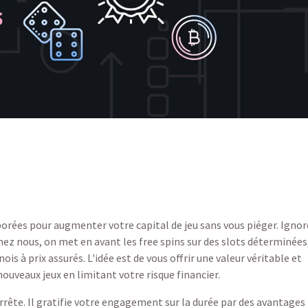
orées pour augmenter votre capital de jeu sans vous piéger. Igno
Chez nous, on met en avant les free spins sur des slots déterminées,
is à prix assurés. L'idée est de vous offrir une valeur véritable et
nouveaux jeux en limitant votre risque financier.
rête. Il gratifie votre engagement sur la durée par des avantages