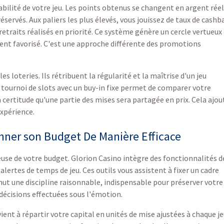
ilité de votre jeu. Les points obtenus se changent en argent réel
servés. Aux paliers les plus élevés, vous jouissez de taux de cashb
e retraits réalisés en priorité. Ce système génère un cercle vertueux
ent favorisé. C'est une approche différente des promotions
es loteries. Ils rétribuent la régularité et la maîtrise d'un jeu
un tournoi de slots avec un buy-in fixe permet de comparer votre
a certitude qu'une partie des mises sera partagée en prix. Cela ajou
expérience.
onner son Budget De Manière Efficace
euse de votre budget. Glorion Casino intègre des fonctionnalités d
 alertes de temps de jeu. Ces outils vous assistent à fixer un cadre
mut une discipline raisonnable, indispensable pour préserver votre
s décisions effectuées sous l'émotion.
ent à répartir votre capital en unités de mise ajustées à chaque je