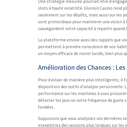
Une stratégie mesurée pourrait être d'engager
slots à haute volatilité. Glorion Casino rend p
seulement sur les dépôts, mais aussi sur les 
sont primordiaux pour maintenir une vision à l
sauvegardent votre capacité à repartir quand 
La plateforme envoie aussi des rappels que vou
permettent à prendre conscience de vos habitu
un moyen efficace de rester lucide, bien plus 
Amélioration des Chances : Les 
Pour évoluer de manière plus intelligente, i
disposition des outils d'analyse personnelle. L
performance sur les machines à sous procurent
détecter les jeux où votre fréquence de gains s
fondées.
Supposons que vous analysiez vos dernières ses
enregistrez des sessions plus longues sur les 