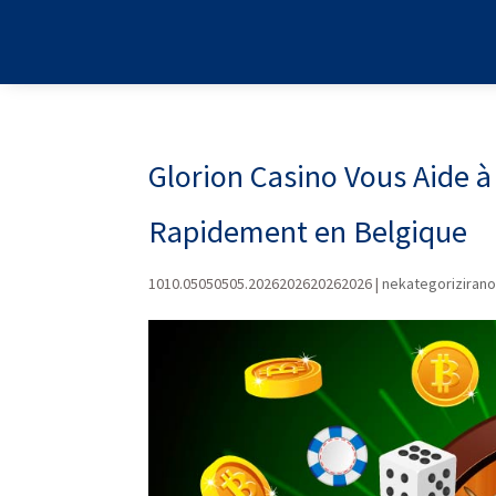
Glorion Casino Vous Aide 
Rapidement en Belgique
1010.05050505.2026202620262026
|
nekategoriziran