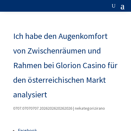
Ich habe den Augenkomfort
von Zwischenräumen und
Rahmen bei Glorion Casino für
den österreichischen Markt
analysiert
0707.07070707.2026202620262026
|
nekategorizirano
Facebook