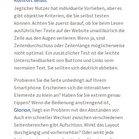
Komfort selbst
Jeglicher Nutzer hat individuelle Vorlieben, aber es
gibt objektive Kriterien, die Sie selbst testen
können. Achten Sie zuerst darauf, ob Sie beim Lesen
ausführlicher Texte auf der Website unwillkürlich die
Zeile aus den Augen verlieren. Wenn ja, sind
Zeilendurchschuss oder Zeilenlänge möglicherweise
nicht optimal. Ein zusätzlicher Test ist die leichte
Unterscheidbarkeit von Buttons und Links vom
normalen Text. Sie sollten sich deutlich abheben.
Probieren Sie die Seite unbedingt auf Ihrem
Smartphone. Erscheinen sich die interaktiven
Elemente zu klein an? Haben Sie Sie extrem genau
tippen? Wenn die Bedienung anstrengend ist,
Glorion
, liegt ein Problem mit den Abständen vor.
Auch ein schneller Wechsel zwischen verschiedenen
Seitenbereichen gibt Aufschluss. Wirkt das Layout
durchgängig und vorhersehbar? Oder wirkt jede