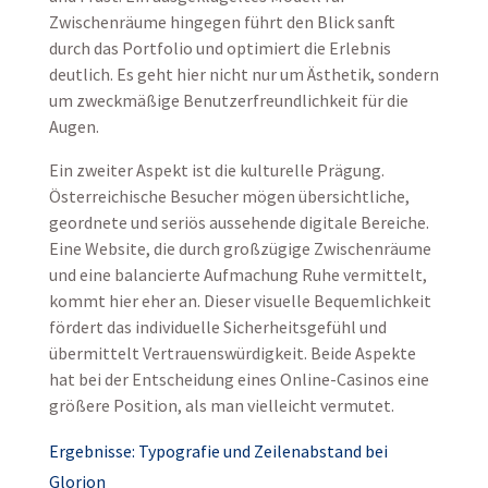
Zwischenräume hingegen führt den Blick sanft
durch das Portfolio und optimiert die Erlebnis
deutlich. Es geht hier nicht nur um Ästhetik, sondern
um zweckmäßige Benutzerfreundlichkeit für die
Augen.
Ein zweiter Aspekt ist die kulturelle Prägung.
Österreichische Besucher mögen übersichtliche,
geordnete und seriös aussehende digitale Bereiche.
Eine Website, die durch großzügige Zwischenräume
und eine balancierte Aufmachung Ruhe vermittelt,
kommt hier eher an. Dieser visuelle Bequemlichkeit
fördert das individuelle Sicherheitsgefühl und
übermittelt Vertrauenswürdigkeit. Beide Aspekte
hat bei der Entscheidung eines Online-Casinos eine
größere Position, als man vielleicht vermutet.
Ergebnisse: Typografie und Zeilenabstand bei
Glorion