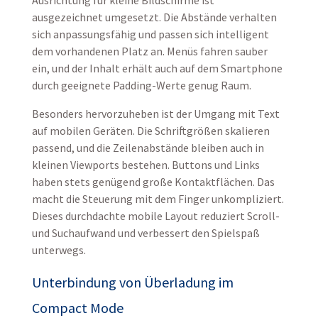
Ausrichtung für kleine Bildschirme ist
ausgezeichnet umgesetzt. Die Abstände verhalten
sich anpassungsfähig und passen sich intelligent
dem vorhandenen Platz an. Menüs fahren sauber
ein, und der Inhalt erhält auch auf dem Smartphone
durch geeignete Padding-Werte genug Raum.
Besonders hervorzuheben ist der Umgang mit Text
auf mobilen Geräten. Die Schriftgrößen skalieren
passend, und die Zeilenabstände bleiben auch in
kleinen Viewports bestehen. Buttons und Links
haben stets genügend große Kontaktflächen. Das
macht die Steuerung mit dem Finger unkompliziert.
Dieses durchdachte mobile Layout reduziert Scroll-
und Suchaufwand und verbessert den Spielspaß
unterwegs.
Unterbindung von Überladung im
Compact Mode