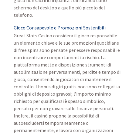
gioco non sacrifichi qualità transitando dallo
schermo del desktop a quello più piccolo del
telefono.
Gioco Consapevole e Promozioni Sostenibili
Great Slots Casino considera il gioco responsabile
un elemento chiave e le sue promozioni quotidiane
di free spins sono pensate per essere responsabili e
non incentivare comportamenti a rischio. La
piattaforma mette a disposizione strumenti di
autolimitazione per versamenti, perdite e tempo di
gioco, consentendo ai giocatori di mantenere il
controllo. I bonus di giri gratis non sono collegati a
obblighi di deposito gravosi; l’importo minimo
richiesto per qualificarsi è spesso simbolico,
pensato per non gravare sulle finanze personali.
Inoltre, il casinò propone la possibilità di
autoescludersi temporaneamente o
permanentemente, e lavora con organizzazioni