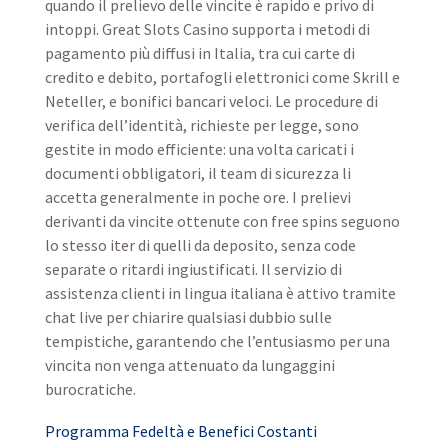
quando il prelievo delle vincite è rapido e privo di
intoppi. Great Slots Casino supporta i metodi di
pagamento più diffusi in Italia, tra cui carte di
credito e debito, portafogli elettronici come Skrill e
Neteller, e bonifici bancari veloci. Le procedure di
verifica dell’identità, richieste per legge, sono
gestite in modo efficiente: una volta caricati i
documenti obbligatori, il team di sicurezza li
accetta generalmente in poche ore. I prelievi
derivanti da vincite ottenute con free spins seguono
lo stesso iter di quelli da deposito, senza code
separate o ritardi ingiustificati. Il servizio di
assistenza clienti in lingua italiana è attivo tramite
chat live per chiarire qualsiasi dubbio sulle
tempistiche, garantendo che l’entusiasmo per una
vincita non venga attenuato da lungaggini
burocratiche.
Programma Fedeltà e Benefici Costanti