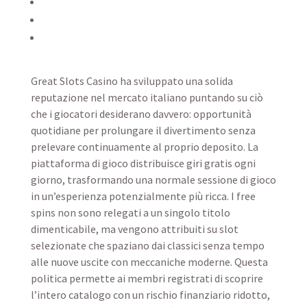
Great Slots Casino ha sviluppato una solida
reputazione nel mercato italiano puntando su ciò
che i giocatori desiderano davvero: opportunità
quotidiane per prolungare il divertimento senza
prelevare continuamente al proprio deposito. La
piattaforma di gioco distribuisce giri gratis ogni
giorno, trasformando una normale sessione di gioco
in un’esperienza potenzialmente più ricca. I free
spins non sono relegati a un singolo titolo
dimenticabile, ma vengono attribuiti su slot
selezionate che spaziano dai classici senza tempo
alle nuove uscite con meccaniche moderne. Questa
politica permette ai membri registrati di scoprire
l’intero catalogo con un rischio finanziario ridotto,