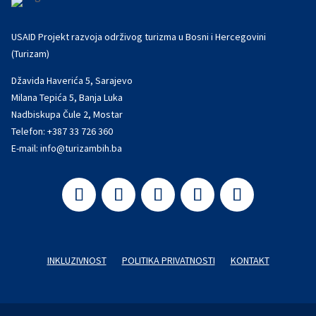
USAID Projekt razvoja održivog turizma u Bosni i Hercegovini
(Turizam)
Džavida Haverića 5, Sarajevo
Milana Tepića 5, Banja Luka
Nadbiskupa Čule 2, Mostar
Telefon:
+387 33 726 360
E-mail:
info@turizambih.ba
INKLUZIVNOST
POLITIKA PRIVATNOSTI
KONTAKT