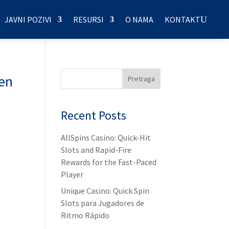
JAVNI POZIVI
RESURSI
O NAMA
KONTAKT
 en
Pretraga
Recent Posts
AllSpins Casino: Quick‑Hit
Slots and Rapid‑Fire
Rewards for the Fast‑Paced
Player
Unique Casino: Quick Spin
Slots para Jugadores de
Ritmo Rápido