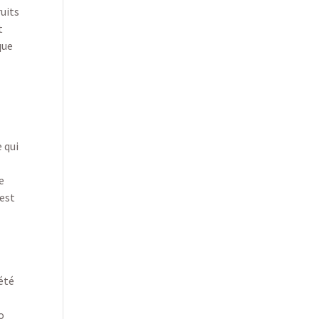
uits
t
que
 qui
e
 est
 été
o