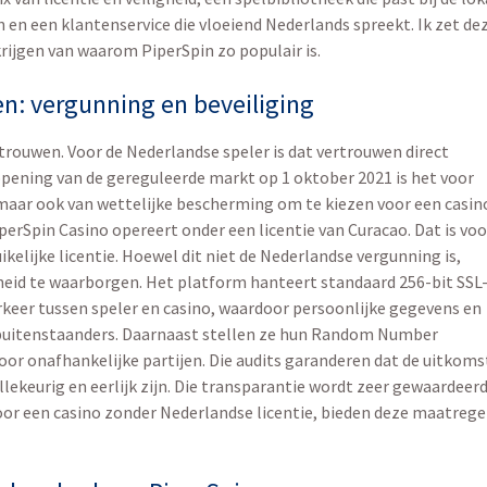
en een klantenservice die vloeiend Nederlands spreekt. Ik zet de
rijgen van waarom PiperSpin zo populair is.
: vergunning en beveiliging
trouwen. Voor de Nederlandse speler is dat vertrouwen direct
opening van de gereguleerde markt op 1 oktober 2021 is het voor
, maar ook van wettelijke bescherming om te kiezen voor een casin
perSpin Casino opereert onder een licentie van Curacao. Dat is voo
kelijke licentie. Hoewel dit niet de Nederlandse vergunning is,
heid te waarborgen. Het platform hanteert standaard 256-bit SSL
rkeer tussen speler en casino, waardoor persoonlijke gegevens en
or buitenstaanders. Daarnaast stellen ze hun Random Number
or onafhankelijke partijen. Die audits garanderen dat de uitkom
llekeurig en eerlijk zijn. Die transparantie wordt zeer gewaardeerd
oor een casino zonder Nederlandse licentie, bieden deze maatreg