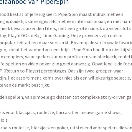
pelaanbod van PiperSpin
nbod beslist of je terugkeert. PiperSpin maakt indruk met een
ling is duidelijk samengesteld met een internationaal, en met nam
theek bevat duizenden titels, met een grote nadruk op video slots
ay, Play'n GO en Big Time Gaming. Deze providers zijn ook in
 populariteit alleen maar versterkt. Bovenop de vertrouwde favor
n, zodat het aanbod actueel blijft. PiperSpin houdt op niet bij sl
ren croupiers, waar spelers kunnen profiteren van blackjack, roulet
elspellen en video poker zijn goed aanwezig. Opvallend is de foc
 (Return to Player) percentages. Dat zijn twee groepen waar
ijn. Het assortiment komt over niet als een willekeurige selectie,
e van de markt bestrijkt.
enden spellen, van simpele gokkasten tot complexe story-driven g
els voor blackjack, roulette, baccarat en nieuwe game shows,
o's.
 zoals roulette, blackjack en poker, uitstekend voor spelers die va