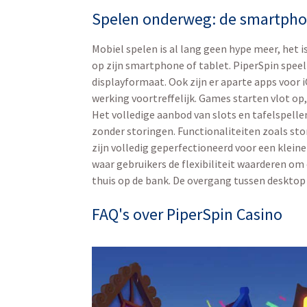
Spelen onderweg: de smartpho
Mobiel spelen is al lang geen hype meer, het is
op zijn smartphone of tablet. PiperSpin speelt
displayformaat. Ook zijn er aparte apps voor
werking voortreffelijk. Games starten vlot o
Het volledige aanbod van slots en tafelspelle
zonder storingen. Functionaliteiten zoals sto
zijn volledig geperfectioneerd voor een klein
waar gebruikers de flexibiliteit waarderen om o
thuis op de bank. De overgang tussen desktop
FAQ's over PiperSpin Casino