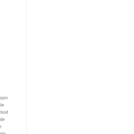
Spin
die
nbod
 de
e
ale