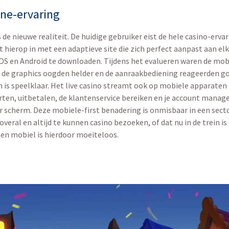
ne-ervaring
 de nieuwe realiteit. De huidige gebruiker eist de hele casino-erva
 hierop in met een adaptieve site die zich perfect aanpast aan el
 iOS en Android te downloaden. Tijdens het evalueren waren de mob
p, de graphics oogden helder en de aanraakbediening reageerden g
n is speelklaar. Het live casino streamt ook op mobiele apparaten
rten, uitbetalen, de klantenservice bereiken en je account manag
er scherm. Deze mobiele-first benadering is onmisbaar in een sect
veral en altijd te kunnen casino bezoeken, of dat nu in de trein is
 en mobiel is hierdoor moeiteloos.