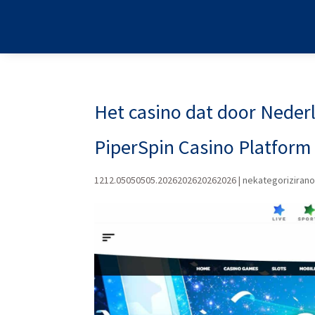
Het casino dat door Nederl
PiperSpin Casino Platform
1212.05050505.2026202620262026
|
nekategoriziran