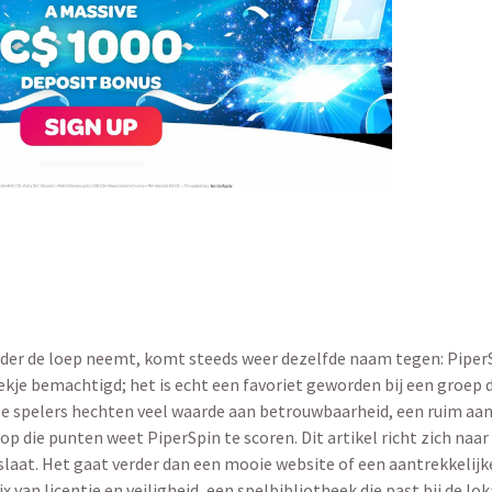
nder de loep neemt, komt steeds weer dezelfde naam tegen: Piper
ekje bemachtigd; het is echt een favoriet geworden bij een groep 
se spelers hechten veel waarde aan betrouwbaarheid, een ruim aa
p die punten weet PiperSpin te scoren. Dit artikel richt zich naar
laat. Het gaat verder dan een mooie website of een aantrekkelijk
van licentie en veiligheid, een spelbibliotheek die past bij de lok