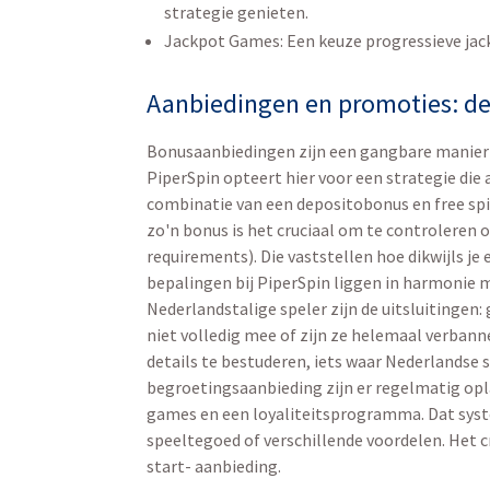
strategie genieten.
Jackpot Games: Een keuze progressieve jac
Aanbiedingen en promoties: de
Bonusaanbiedingen zijn een gangbare manier o
PiperSpin opteert hier voor een strategie die 
combinatie van een depositobonus en free spin
zo'n bonus is het cruciaal om te controlere
requirements). Die vaststellen hoe dikwijls j
bepalingen bij PiperSpin liggen in harmonie 
Nederlandstalige speler zijn de uitsluitingen
niet volledig mee of zijn ze helemaal verbann
details te bestuderen, iets waar Nederlandse 
begroetingsaanbieding zijn er regelmatig opl
games en een loyaliteitsprogramma. Dat syste
speeltegoed of verschillende voordelen. Het cr
start- aanbieding.