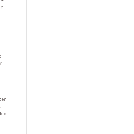
ze
o
r
-
sten
.
elen