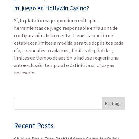
mi juego en Hollywin Casino?
Sí, la plataforma proporciona múltiples
herramientas de juego responsable en la zona de
configuración de tu cuenta. Tienes la opción de
establecer límites a medida para tus depósitos cada
día, semanales o cada mes, límites de pérdidas,
límites de tiempo de sesión o incluso requerir una
autoexclusión temporal o definitiva si lo juzgas
necesario.
Pretraga
Recent Posts