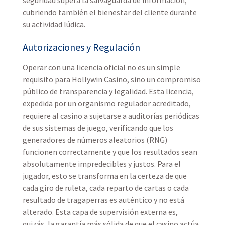
seguridad supera la salvaguarda de información,
cubriendo también el bienestar del cliente durante
su actividad lúdica.
Autorizaciones y Regulación
Operar con una licencia oficial no es un simple
requisito para Hollywin Casino, sino un compromiso
público de transparencia y legalidad. Esta licencia,
expedida por un organismo regulador acreditado,
requiere al casino a sujetarse a auditorías periódicas
de sus sistemas de juego, verificando que los
generadores de números aleatorios (RNG)
funcionen correctamente y que los resultados sean
absolutamente impredecibles y justos. Para el
jugador, esto se transforma en la certeza de que
cada giro de ruleta, cada reparto de cartas o cada
resultado de tragaperras es auténtico y no está
alterado. Esta capa de supervisión externa es,
quizás, la garantía más sólida de que el casino actúa