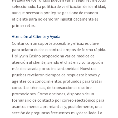
llegada de los fondos pueden variar según el método
seleccionado. La política de verificación de identidad,
aunque necesaria por ley, se gestiona de manera
eficiente para no demorar injustificadamente el
primer retiro.
Atención al Cliente y Ayuda
Contar con un soporte accesible y eficaz es clave
para aclarar dudas o contratiempos de forma rápida.
Hollywin Casino proporciona varios medios de
atención al cliente, siendo el chat en vivo la opción
más destacada por su instantaneidad. Nuestras
pruebas revelaron tiempos de respuesta breves y
agentes con conocimientos profundos para tratar
consultas técnicas, de transacciones o sobre
promociones. Como opciones, disponen de un
formulario de contacto por correo electrónico para
asuntos menos apremiantes y, posiblemente, una
sección de preguntas frecuentes muy detallada. La