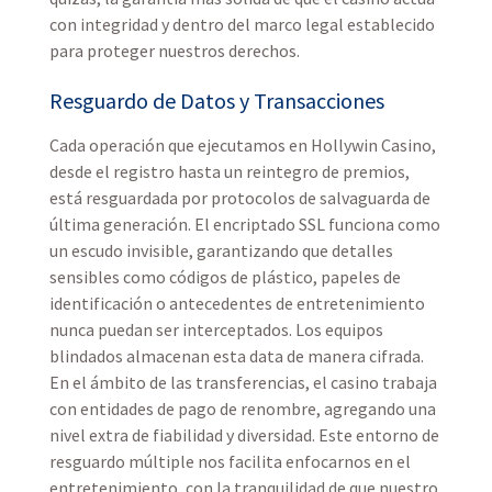
con integridad y dentro del marco legal establecido
para proteger nuestros derechos.
Resguardo de Datos y Transacciones
Cada operación que ejecutamos en Hollywin Casino,
desde el registro hasta un reintegro de premios,
está resguardada por protocolos de salvaguarda de
última generación. El encriptado SSL funciona como
un escudo invisible, garantizando que detalles
sensibles como códigos de plástico, papeles de
identificación o antecedentes de entretenimiento
nunca puedan ser interceptados. Los equipos
blindados almacenan esta data de manera cifrada.
En el ámbito de las transferencias, el casino trabaja
con entidades de pago de renombre, agregando una
nivel extra de fiabilidad y diversidad. Este entorno de
resguardo múltiple nos facilita enfocarnos en el
entretenimiento, con la tranquilidad de que nuestro