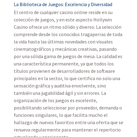
La Biblioteca de Juegos: Excelencia y Diversidad
El centro de cualquier casino online reside en su
colección de juegos, y en este aspecto Hollywin
Casino ofrece un ritmo sólido y diverso. La selección
comprende desde los conocidos tragaperras de toda
la vida hasta las últimas novedades con visuales
cinematográficos y mecánicas creativas, pasando
por una sólida gama de juegos de mesa. La calidad es
una característica permanente, ya que todos los
títulos provienen de desarrolladores de software
principales en la sector, lo que certifica no solo una
sensación gráfica y auditiva envolvente, sino
también una jugabilidad ágil y sin errores. La
organización de los juegos es excelente,
posibilitando seleccionar por proveedor, demanda o
funciones singulares, lo que facilita mucho el
hallazgo de nuevos favoritos entre una oferta que se
renueva regularmente para mantener el repertorio