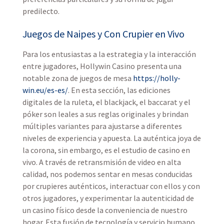
predilecto.
Juegos de Naipes y Con Crupier en Vivo
Para los entusiastas a la estrategia y la interacción
entre jugadores, Hollywin Casino presenta una
notable zona de juegos de mesa
https://holly-
win.eu/es-es/
. En esta sección, las ediciones
digitales de la ruleta, el blackjack, el baccarat y el
póker son leales a sus reglas originales y brindan
múltiples variantes para ajustarse a diferentes
niveles de experiencia y apuesta. La auténtica joya de
la corona, sin embargo, es el estudio de casino en
vivo. A través de retransmisión de video en alta
calidad, nos podemos sentar en mesas conducidas
por crupieres auténticos, interactuar con ellos y con
otros jugadores, y experimentar la autenticidad de
un casino físico desde la conveniencia de nuestro
hogar. Esta fusión de tecnología y servicio humano