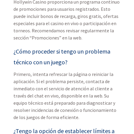
Hollywin Casino proporciona un programa continuo
de promociones para usuarios registrados. Esto
puede incluir bonos de recarga, giros gratis, ofertas
especiales para el casino en vivo o participación en
torneos. Recomendamos revisar regularmente la
sección “Promociones” en la web.
¿Cómo proceder si tengo un problema
técnico con un juego?
Primero, intenta refrescar la página o reiniciar la
aplicación. Si el problema persiste, contacta de
inmediato con el servicio de atención al cliente a
través del chat en vivo, disponible en la web. Su
equipo técnico está preparado para diagnosticar y
resolver incidencias de conexión o funcionamiento
de los juegos de forma eficiente.
¿Tengo la opción de establecer límites a