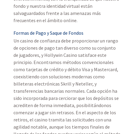
fondo y nuestra identidad virtual están
salvaguardados frente a las amenazas más
frecuentes en el ámbito online.
Formas de Pago y Saque de Fondos
Un casino de confianza debe proporcionar un rango
de opciones de pago tan diverso como su conjunto
de jugadores, y Hollywin Casino satisface este
principio. Encontramos métodos convencionales
como tarjetas de crédito y débito Visa y Mastercard,
coexistiendo con soluciones modernas como
billeteras electrónicas Skrill y Neteller, y
transferencias bancarias normales. Cada opción ha
sido incorporada para cerciorar que los depósitos se
acrediten de forma inmediata, posibilitándonos
comenzar a jugar sin retrasos. En el aspecto de los
retiros, el casino tramita las solicitudes con una
agilidad notable, aunque los tiempos finales de