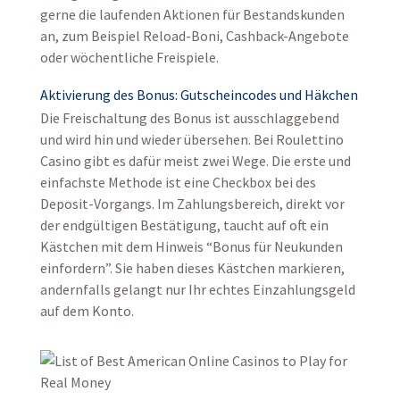
gerne die laufenden Aktionen für Bestandskunden
an, zum Beispiel Reload-Boni, Cashback-Angebote
oder wöchentliche Freispiele.
Aktivierung des Bonus: Gutscheincodes und Häkchen
Die Freischaltung des Bonus ist ausschlaggebend
und wird hin und wieder übersehen. Bei Roulettino
Casino gibt es dafür meist zwei Wege. Die erste und
einfachste Methode ist eine Checkbox bei des
Deposit-Vorgangs. Im Zahlungsbereich, direkt vor
der endgültigen Bestätigung, taucht auf oft ein
Kästchen mit dem Hinweis “Bonus für Neukunden
einfordern”. Sie haben dieses Kästchen markieren,
andernfalls gelangt nur Ihr echtes Einzahlungsgeld
auf dem Konto.