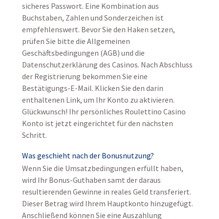
sicheres Passwort. Eine Kombination aus
Buchstaben, Zahlen und Sonderzeichen ist
empfehlenswert. Bevor Sie den Haken setzen,
prüfen Sie bitte die Allgemeinen
Geschäftsbedingungen (AGB) und die
Datenschutzerklärung des Casinos. Nach Abschluss
der Registrierung bekommen Sie eine
Bestätigungs-E-Mail. Klicken Sie den darin
enthaltenen Link, um Ihr Konto zu aktivieren.
Glückwunsch! Ihr persönliches Roulettino Casino
Konto ist jetzt eingerichtet für den nächsten
Schritt.
Was geschieht nach der Bonusnutzung?
Wenn Sie die Umsatzbedingungen erfüllt haben,
wird Ihr Bonus-Guthaben samt der daraus
resultierenden Gewinne in reales Geld transferiert.
Dieser Betrag wird Ihrem Hauptkonto hinzugefügt.
Anschließend können Sie eine Auszahlung