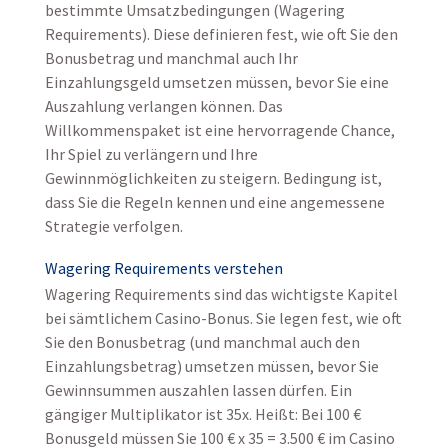
bestimmte Umsatzbedingungen (Wagering
Requirements). Diese definieren fest, wie oft Sie den
Bonusbetrag und manchmal auch Ihr
Einzahlungsgeld umsetzen müssen, bevor Sie eine
Auszahlung verlangen können. Das
Willkommenspaket ist eine hervorragende Chance,
Ihr Spiel zu verlängern und Ihre
Gewinnmöglichkeiten zu steigern. Bedingung ist,
dass Sie die Regeln kennen und eine angemessene
Strategie verfolgen.
Wagering Requirements verstehen
Wagering Requirements sind das wichtigste Kapitel
bei sämtlichem Casino-Bonus. Sie legen fest, wie oft
Sie den Bonusbetrag (und manchmal auch den
Einzahlungsbetrag) umsetzen müssen, bevor Sie
Gewinnsummen auszahlen lassen dürfen. Ein
gängiger Multiplikator ist 35x. Heißt: Bei 100 €
Bonusgeld müssen Sie 100 € x 35 = 3.500 € im Casino