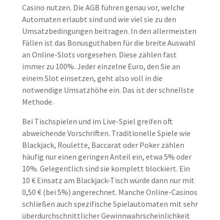
Casino nutzen. Die AGB führen genau vor, welche
Automaten erlaubt sind und wie viel sie zu den
Umsatzbedingungen beitragen. In den allermeisten
Fällen ist das Bonusguthaben für die breite Auswahl
an Online-Slots vorgesehen. Diese zählen fast
immer zu 100%. Jeder einzelne Euro, den Sie an
einem Slot einsetzen, geht also voll in die
notwendige Umsatzhöhe ein. Das ist der schnellste
Methode.
Bei Tischspielen und im Live-Spiel greifen oft
abweichende Vorschriften. Traditionelle Spiele wie
Blackjack, Roulette, Baccarat oder Poker zählen
häufig nur einen geringen Anteil ein, etwa 5% oder
10%. Gelegentlich sind sie komplett blockiert. Ein
10 € Einsatz am Blackjack-Tisch würde dann nur mit
0,50 € (bei 5%) angerechnet. Manche Online-Casinos
schließen auch spezifische Spielautomaten mit sehr
überdurchschnittlicher Gewinnwahrscheinlichkeit