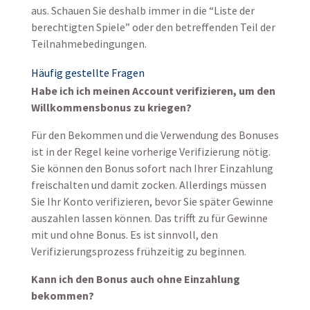
aus. Schauen Sie deshalb immer in die “Liste der
berechtigten Spiele” oder den betreffenden Teil der
Teilnahmebedingungen.
Häufig gestellte Fragen
Habe ich ich meinen Account verifizieren, um den
Willkommensbonus zu kriegen?
Für den Bekommen und die Verwendung des Bonuses
ist in der Regel keine vorherige Verifizierung nötig.
Sie können den Bonus sofort nach Ihrer Einzahlung
freischalten und damit zocken. Allerdings müssen
Sie Ihr Konto verifizieren, bevor Sie später Gewinne
auszahlen lassen können. Das trifft zu für Gewinne
mit und ohne Bonus. Es ist sinnvoll, den
Verifizierungsprozess frühzeitig zu beginnen.
Kann ich den Bonus auch ohne Einzahlung
bekommen?