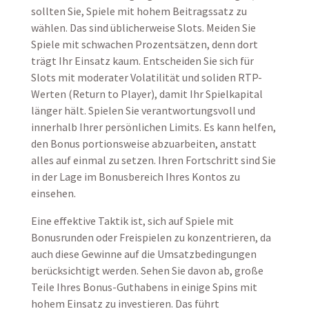
sollten Sie, Spiele mit hohem Beitragssatz zu
wählen. Das sind üblicherweise Slots. Meiden Sie
Spiele mit schwachen Prozentsätzen, denn dort
trägt Ihr Einsatz kaum. Entscheiden Sie sich für
Slots mit moderater Volatilität und soliden RTP-
Werten (Return to Player), damit Ihr Spielkapital
länger hält. Spielen Sie verantwortungsvoll und
innerhalb Ihrer persönlichen Limits. Es kann helfen,
den Bonus portionsweise abzuarbeiten, anstatt
alles auf einmal zu setzen. Ihren Fortschritt sind Sie
in der Lage im Bonusbereich Ihres Kontos zu
einsehen.
Eine effektive Taktik ist, sich auf Spiele mit
Bonusrunden oder Freispielen zu konzentrieren, da
auch diese Gewinne auf die Umsatzbedingungen
berücksichtigt werden. Sehen Sie davon ab, große
Teile Ihres Bonus-Guthabens in einige Spins mit
hohem Einsatz zu investieren. Das führt