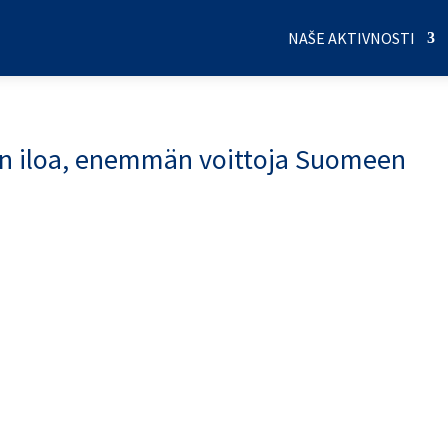
NAŠE AKTIVNOSTI
 iloa, enemmän voittoja Suomeen
o