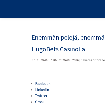
Enemmän pelejä, enemmän
HugoBets Casinolla
0707.07070707.2026202620262026
|
nekategoriziran
Facebook
LinkedIn
Twitter
Gmail