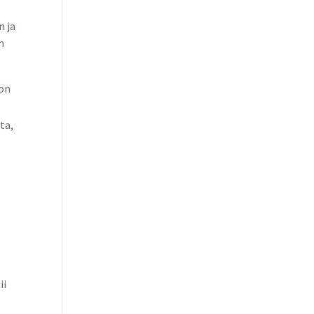
n ja
n
 on
ta,
ii