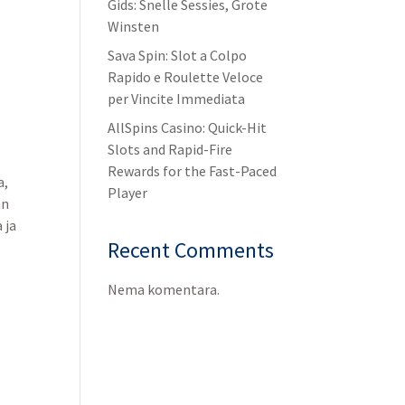
Gids: Snelle Sessies, Grote
Winsten
Sava Spin: Slot a Colpo
Rapido e Roulette Veloce
per Vincite Immediata
AllSpins Casino: Quick‑Hit
Slots and Rapid‑Fire
Rewards for the Fast‑Paced
a,
Player
än
 ja
Recent Comments
ä
Nema komentara.