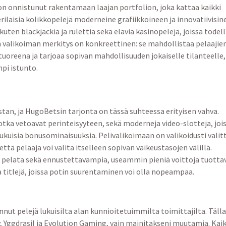
on onnistunut rakentamaan laajan portfolion, joka kattaa kaikki
rilaisia kolikkopelejä moderneine grafiikkoineen ja innovatiivisin
uten blackjackiä ja rulettia sekä eläviä kasinopelejä, joissa todel
an valikoiman merkitys on konkreettinen: se mahdollistaa pelaajie
 tuoreena ja tarjoaa sopivan mahdollisuuden jokaiselle tilanteelle,
mpi istunto.
tan, ja HugoBetsin tarjonta on tässä suhteessa erityisen vahva.
otka vetoavat perinteisyyteen, sekä moderneja video-slotteja, joi
lukuisia bonusominaisuuksia. Pelivalikoimaan on valikoidusti valit
 että pelaaja voi valita itselleen sopivan vaikeustasojen välillä.
pelata sekä ennustettavampia, useammin pieniä voittoja tuotta
a titlejä, joissa potin suurentaminen voi olla nopeampaa.
ut pelejä lukuisilta alan kunnioitetuimmilta toimittajilta. Tälla
 Yggdrasil ja Evolution Gaming, vain mainitakseni muutamia. Kaik