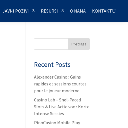
JAVNI POZIVI
RESURSI
O NAMA
KONTAKT
Pretraga
Recent Posts
Alexander Casino : Gains
rapides et sessions courtes
pour le joueur moderne
Casino Lab – Snel‑Paced
Slots & Live Actie voor Korte
Intense Sessies
PinoCasino Mobile Play