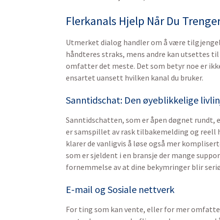
Flerkanals Hjelp Når Du Trenge
Utmerket dialog handler om å være tilgjengel
håndteres straks, mens andre kan utsettes til
omfatter det meste. Det som betyr noe er ikke
ensartet uansett hvilken kanal du bruker.
Sanntidschat: Den øyeblikkelige livli
Sanntidschatten, som er åpen døgnet rundt, e
er samspillet av rask tilbakemelding og reell h
klarer de vanligvis å løse også mer kompliser
som er sjeldent i en bransje der mange suppor
fornemmelse av at dine bekymringer blir seri
E-mail og Sosiale nettverk
For ting som kan vente, eller for mer omfatte