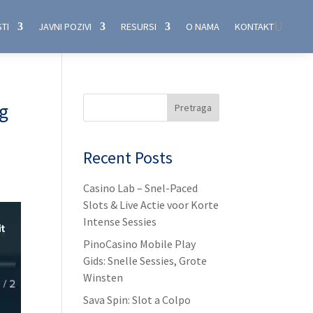
JAVNI POZIVI
RESURSI
O NAMA
KONTAKT
og
Pretraga
Recent Posts
Casino Lab – Snel‑Paced
Slots & Live Actie voor Korte
Intense Sessies
PinoCasino Mobile Play
Gids: Snelle Sessies, Grote
Winsten
Sava Spin: Slot a Colpo