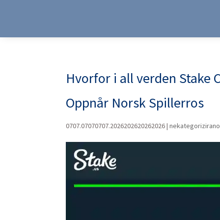
Hvorfor i all verden Stake
Oppnår Norsk Spillerros
0707.07070707.2026202620262026
|
nekategoriziran