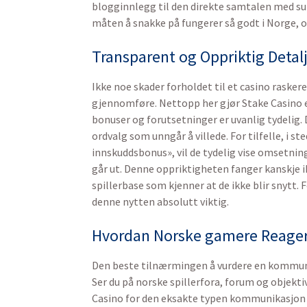
blogginnlegg til den direkte samtalen med su
måten å snakke på fungerer så godt i Norge, o
Transparent og Oppriktig Detal
Ikke noe skader forholdet til et casino rasker
gjennomføre. Nettopp her gjør Stake Casino
bonuser og forutsetninger er uvanlig tydelig.
ordvalg som unngår å villede. For tilfelle, i 
innskuddsbonus», vil de tydelig vise omsetning
går ut. Denne oppriktigheten fanger kanskje i
spillerbase som kjenner at de ikke blir snytt.
denne nytten absolutt viktig.
Hvordan Norske gamere Reagere
Den beste tilnærmingen å vurdere en kommuni
Ser du på norske spillerfora, forum og objekti
Casino for den eksakte typen kommunikasjon 