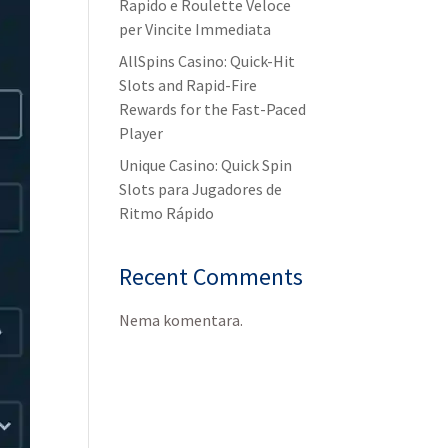
Rapido e Roulette Veloce
per Vincite Immediata
AllSpins Casino: Quick‑Hit
Slots and Rapid‑Fire
Rewards for the Fast‑Paced
Player
Unique Casino: Quick Spin
Slots para Jugadores de
Ritmo Rápido
Recent Comments
Nema komentara.