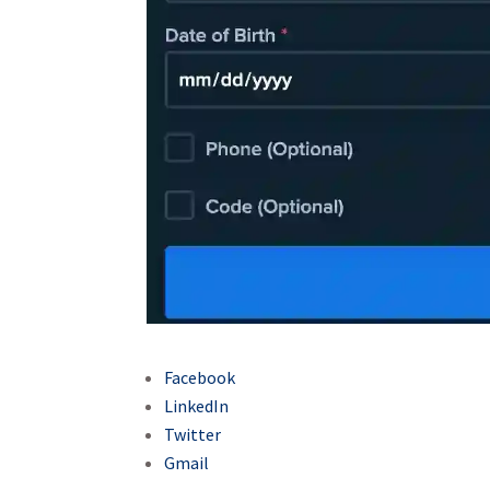
Facebook
LinkedIn
Twitter
Gmail