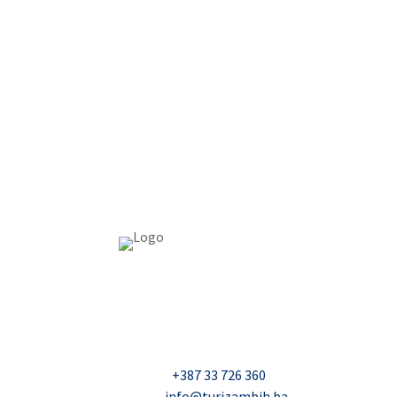
USAID Projekt razvoja održivog turizma u Bosn
Džavida Haverića 5, Sarajevo
Milana Tepića 5, Banja Luka
Nadbiskupa Čule 2, Mostar
Telefon:
+387 33 726 360
E-mail:
info@turizambih.ba