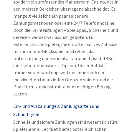
sondern ein umfassendes Mainstream-Casino, das in
den meisten Bereichen überragend abschneidet. Es
mangelt vielleicht ein paar seltenere
Zahlungsmethoden oder eine 24/7 Telefonhotline.
Doch die Kernleistungen – Spielspaß, Sicherheit und
Service – werden verlässlich geboten. Für
österreichische Spieler, die ein alternatives Zuhause
für ihr Online-Glücksspiel anstreben, das
Unterhaltung und Seriosität verbindet, ist Jet4Bet
eine sehr lohnenswerte Option. Unser Rat ist:
Immer verantwortungsvoll und innerhalb der
individuellen finanziellen Grenzen spielen und die
Plattform zunächst mit einem niedrigen Betrag
testen.
Ein- und Auszahlungen: Zahlungsarten und
Schnelligkeit
Schnelle und sichere Zahlungen sind wesentlich fürs
Spielerlebnis. Jet4Bet bietet österreichischen