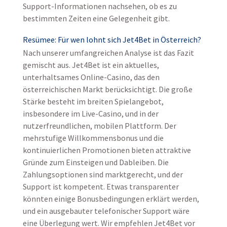
Support-Informationen nachsehen, ob es zu
bestimmten Zeiten eine Gelegenheit gibt.
Resümee: Für wen lohnt sich Jet4Bet in Österreich?
Nach unserer umfangreichen Analyse ist das Fazit
gemischt aus. Jet4Bet ist ein aktuelles,
unterhaltsames Online-Casino, das den
österreichischen Markt berücksichtigt. Die große
Stärke besteht im breiten Spielangebot,
insbesondere im Live-Casino, und in der
nutzerfreundlichen, mobilen Plattform. Der
mehrstufige Willkommensbonus und die
kontinuierlichen Promotionen bieten attraktive
Gründe zum Einsteigen und Dableiben. Die
Zahlungsoptionen sind marktgerecht, und der
Support ist kompetent. Etwas transparenter
könnten einige Bonusbedingungen erklärt werden,
und ein ausgebauter telefonischer Support wäre
eine Überlegung wert. Wir empfehlen Jet4Bet vor