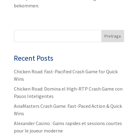
bekommen.
Pretraga
Recent Posts
Chicken Road: Fast‑Pacified Crash Game for Quick
Wins
Chicken Road: Domina el High‑RTP Crash Game con
Pasos Inteligentes
AviaMasters Crash Game: Fast‑Paced Action & Quick
Wins
Alexander Casino : Gains rapides et sessions courtes
pour le joueur moderne