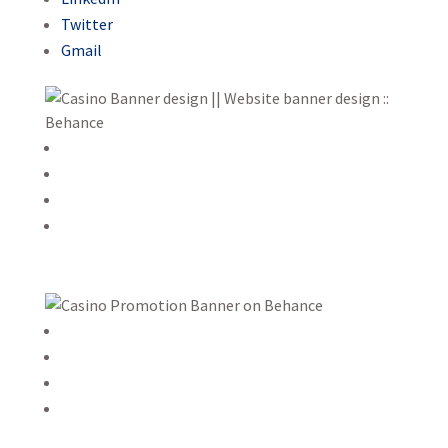
Twitter
Gmail