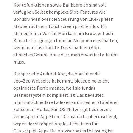
Kontofunktionen sowie Bankbereich sind voll
verfügbar. Selbst komplexe Slot-Features wie
Bonusrunden oder die Steuerung von Live-Spielen
klappen auf dem Touchscreen problemlos. Ein
kleiner, feiner Vorteil: Man kann im Browser Push-
Benachrichtigungen für neue Aktionen einschalten,
wenn man das möchte. Das schafft ein App-
ähnliches Gefühl, ohne dass man etwas installieren
muss.
Die spezielle Android-App, die man über die
Jet4Bet-Webseite bekommt, bietet eine leicht
optimierte Performance, weil sie für das
Betriebssystem kompiliert ist. Das bedeutet
minimal schnellere Ladezeiten und einen stabileren
Fullscreen-Modus. Für iOS-Nutzer gibt es derzeit
keine App im App Store. Das ist nicht überraschend,
wegen der strengen Apple-Richtlinien für
Glücksspiel-Apps. Die browserbasierte Lösung ist