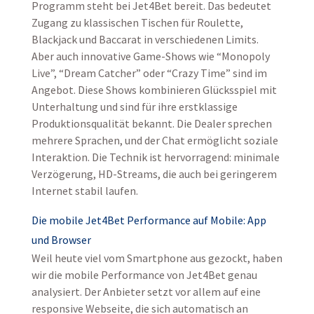
Programm steht bei Jet4Bet bereit. Das bedeutet
Zugang zu klassischen Tischen für Roulette,
Blackjack und Baccarat in verschiedenen Limits.
Aber auch innovative Game-Shows wie “Monopoly
Live”, “Dream Catcher” oder “Crazy Time” sind im
Angebot. Diese Shows kombinieren Glücksspiel mit
Unterhaltung und sind für ihre erstklassige
Produktionsqualität bekannt. Die Dealer sprechen
mehrere Sprachen, und der Chat ermöglicht soziale
Interaktion. Die Technik ist hervorragend: minimale
Verzögerung, HD-Streams, die auch bei geringerem
Internet stabil laufen.
Die mobile Jet4Bet Performance auf Mobile: App
und Browser
Weil heute viel vom Smartphone aus gezockt, haben
wir die mobile Performance von Jet4Bet genau
analysiert. Der Anbieter setzt vor allem auf eine
responsive Webseite, die sich automatisch an