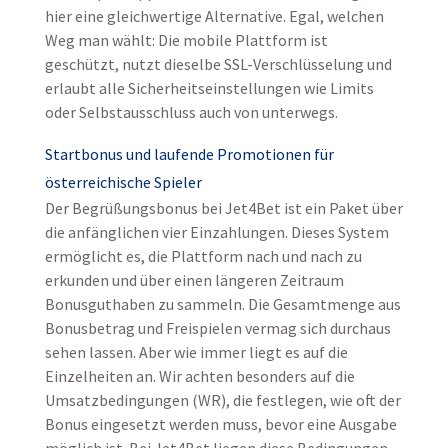
hier eine gleichwertige Alternative. Egal, welchen
Weg man wählt: Die mobile Plattform ist
geschützt, nutzt dieselbe SSL-Verschlüsselung und
erlaubt alle Sicherheitseinstellungen wie Limits
oder Selbstausschluss auch von unterwegs.
Startbonus und laufende Promotionen für
österreichische Spieler
Der Begrüßungsbonus bei Jet4Bet ist ein Paket über
die anfänglichen vier Einzahlungen. Dieses System
ermöglicht es, die Plattform nach und nach zu
erkunden und über einen längeren Zeitraum
Bonusguthaben zu sammeln. Die Gesamtmenge aus
Bonusbetrag und Freispielen vermag sich durchaus
sehen lassen. Aber wie immer liegt es auf die
Einzelheiten an. Wir achten besonders auf die
Umsatzbedingungen (WR), die festlegen, wie oft der
Bonus eingesetzt werden muss, bevor eine Ausgabe