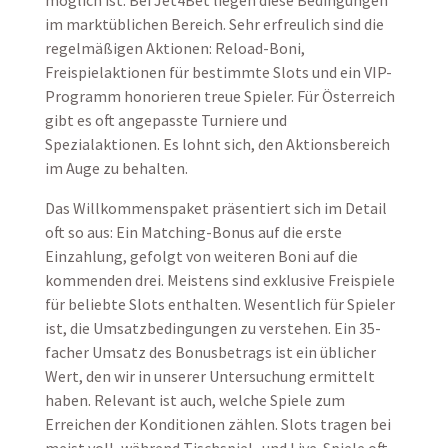
möglich ist. Bei Jet4Bet liegen diese Bedingungen
im marktüblichen Bereich. Sehr erfreulich sind die
regelmäßigen Aktionen: Reload-Boni,
Freispielaktionen für bestimmte Slots und ein VIP-
Programm honorieren treue Spieler. Für Österreich
gibt es oft angepasste Turniere und
Spezialaktionen. Es lohnt sich, den Aktionsbereich
im Auge zu behalten.
Das Willkommenspaket präsentiert sich im Detail
oft so aus: Ein Matching-Bonus auf die erste
Einzahlung, gefolgt von weiteren Boni auf die
kommenden drei. Meistens sind exklusive Freispiele
für beliebte Slots enthalten. Wesentlich für Spieler
ist, die Umsatzbedingungen zu verstehen. Ein 35-
facher Umsatz des Bonusbetrags ist ein üblicher
Wert, den wir in unserer Untersuchung ermittelt
haben. Relevant ist auch, welche Spiele zum
Erreichen der Konditionen zählen. Slots tragen bei