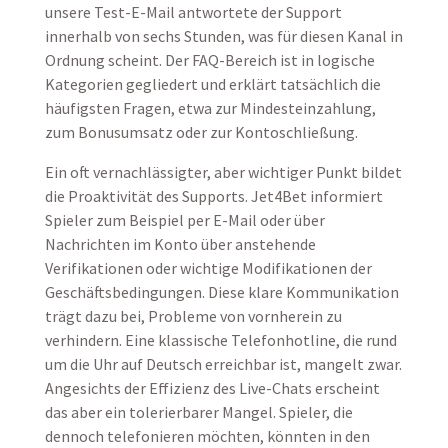
unsere Test-E-Mail antwortete der Support
innerhalb von sechs Stunden, was für diesen Kanal in
Ordnung scheint. Der FAQ-Bereich ist in logische
Kategorien gegliedert und erklärt tatsächlich die
häufigsten Fragen, etwa zur Mindesteinzahlung,
zum Bonusumsatz oder zur Kontoschließung.
Ein oft vernachlässigter, aber wichtiger Punkt bildet
die Proaktivität des Supports. Jet4Bet informiert
Spieler zum Beispiel per E-Mail oder über
Nachrichten im Konto über anstehende
Verifikationen oder wichtige Modifikationen der
Geschäftsbedingungen. Diese klare Kommunikation
trägt dazu bei, Probleme von vornherein zu
verhindern. Eine klassische Telefonhotline, die rund
um die Uhr auf Deutsch erreichbar ist, mangelt zwar.
Angesichts der Effizienz des Live-Chats erscheint
das aber ein tolerierbarer Mangel. Spieler, die
dennoch telefonieren möchten, könnten in den