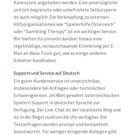
Karenzzeit angehoben werden. Eine unverzügliche
zeitlich begrenzte oder unbefristete Selbstsperre
ist auch möglich. Die Verknüpfung zu externen
Hilfsorganisationen wie “Spielerhilfe Österreich”
oder “Gambling Therapy” ist ein wichtiger Service.
Wir hielten für sinnvoll darüber hinaus eine
regelmäßige, vorausschauende Erinnerung per E-
Mail an diese Tools gut, wie es einige anderen
Anbieter handhaben.
Support und Service auf Deutsch
Ein guter Kundenservice ist unverzichtbar,
insbesondere bei Anfragen oder technischen
Schwierigkeiten. Jet4Bet gewährt österreichischen
Spielern Support in deutscher Sprache zur
Verfügung. Der Live-Chat ist der rasanteste Weg und
ist in der Regel rund um die Uhr verfügbar. Die
Testanfragen wurden prompt und kompetent
beantwortet. Für weniger dringende Anliegen gibt