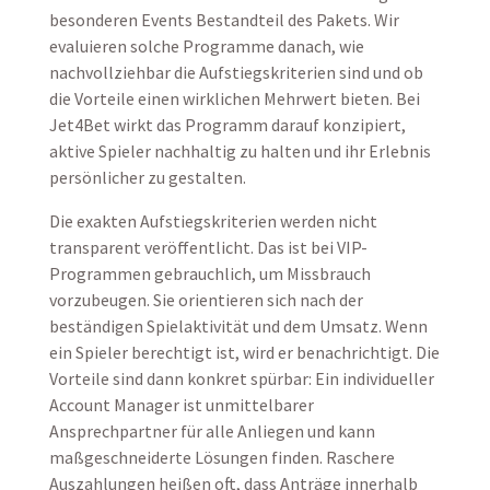
besonderen Events Bestandteil des Pakets. Wir
evaluieren solche Programme danach, wie
nachvollziehbar die Aufstiegskriterien sind und ob
die Vorteile einen wirklichen Mehrwert bieten. Bei
Jet4Bet wirkt das Programm darauf konzipiert,
aktive Spieler nachhaltig zu halten und ihr Erlebnis
persönlicher zu gestalten.
Die exakten Aufstiegskriterien werden nicht
transparent veröffentlicht. Das ist bei VIP-
Programmen gebrauchlich, um Missbrauch
vorzubeugen. Sie orientieren sich nach der
beständigen Spielaktivität und dem Umsatz. Wenn
ein Spieler berechtigt ist, wird er benachrichtigt. Die
Vorteile sind dann konkret spürbar: Ein individueller
Account Manager ist unmittelbarer
Ansprechpartner für alle Anliegen und kann
maßgeschneiderte Lösungen finden. Raschere
Auszahlungen heißen oft, dass Anträge innerhalb