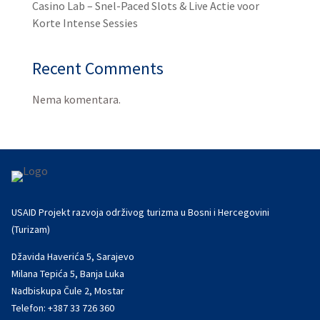
Casino Lab – Snel‑Paced Slots & Live Actie voor
Korte Intense Sessies
Recent Comments
Nema komentara.
USAID Projekt razvoja održivog turizma u Bosni i Hercegovini
(Turizam)
Džavida Haverića 5, Sarajevo
Milana Tepića 5, Banja Luka
Nadbiskupa Čule 2, Mostar
Telefon:
+387 33 726 360