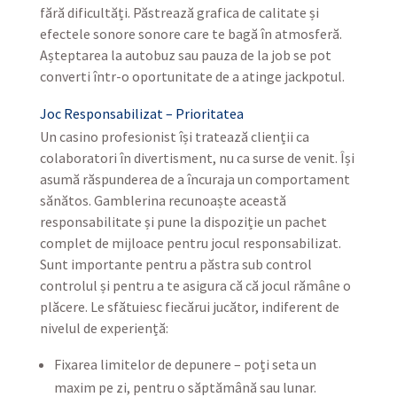
fără dificultăți. Păstrează grafica de calitate și
efectele sonore sonore care te bagă în atmosferă.
Așteptarea la autobuz sau pauza de la job se pot
converti într-o oportunitate de a atinge jackpotul.
Joc Responsabilizat – Prioritatea
Un casino profesionist își tratează clienții ca
colaboratori în divertisment, nu ca surse de venit. Își
asumă răspunderea de a încuraja un comportament
sănătos. Gamblerina recunoaște această
responsabilitate și pune la dispoziție un pachet
complet de mijloace pentru jocul responsabilizat.
Sunt importante pentru a păstra sub control
controlul și pentru a te asigura că că jocul rămâne o
plăcere. Le sfătuiesc fiecărui jucător, indiferent de
nivelul de experiență:
Fixarea limitelor de depunere – poți seta un
maxim pe zi, pentru o săptămână sau lunar.