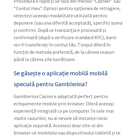
Procedura e rapid și se face din meniul “Cashier” sau
“Contul meu”. Optezi pentru opțiunea de retragere,
selectezi aceeași modalitate utilizată pentru
depunere (sau una diferită acceptată), specifici suma
și confirmi. După ce tranzacția e procesată și
confirmată (după o verificare standard KYC), banii
vor fi transferați în contul tău. Timpul diferă în
funcție de metoda preferată, de la câteva ceasuri
până la câteva zile lucrătoare.
Se găsește o aplicație mobilă mobilă
specială pentru Gamblerina?
Gamblerina Casino e adaptată perfect pentru
echipamente mobile prin browser. Oferă aceeași
experiență integrală ca pe computer. În cele mai
multe cazurilor, nu ai nevoie să instalezi nicio
aplicație separată. Accesezi doar site-ul din
browser-ul mobilului sau dispozitivului tabletă și te