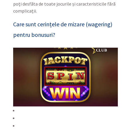
poți desfăta de toate jocurile și caracteristicile fără
complicații.
Care sunt cerințele de mizare (wagering)
pentru bonusuri?