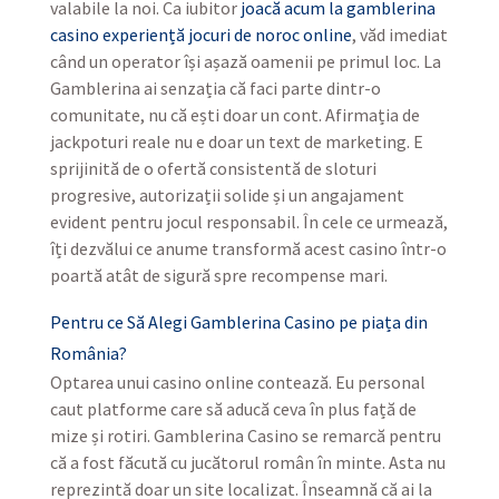
valabile la noi. Ca iubitor
joacă acum la gamblerina
casino experiență jocuri de noroc online
, văd imediat
când un operator își așază oamenii pe primul loc. La
Gamblerina ai senzația că faci parte dintr-o
comunitate, nu că ești doar un cont. Afirmația de
jackpoturi reale nu e doar un text de marketing. E
sprijinită de o ofertă consistentă de sloturi
progresive, autorizații solide și un angajament
evident pentru jocul responsabil. În cele ce urmează,
îți dezvălui ce anume transformă acest casino într-o
poartă atât de sigură spre recompense mari.
Pentru ce Să Alegi Gamblerina Casino pe piața din
România?
Optarea unui casino online contează. Eu personal
caut platforme care să aducă ceva în plus față de
mize și rotiri. Gamblerina Casino se remarcă pentru
că a fost făcută cu jucătorul român în minte. Asta nu
reprezintă doar un site localizat. Înseamnă că ai la