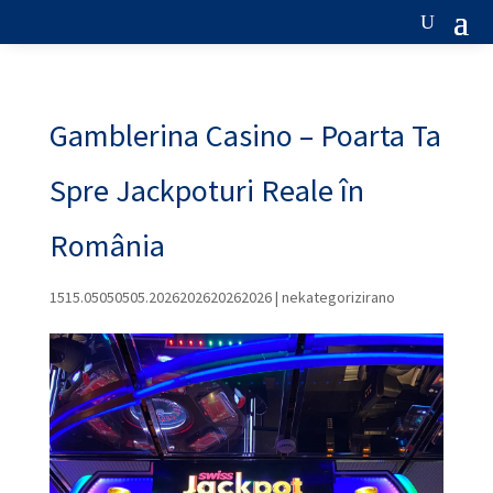
Gamblerina Casino – Poarta Ta
Spre Jackpoturi Reale în
România
1515.05050505.2026202620262026
|
nekategorizirano