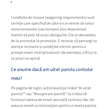
Condițiile de mizare (wagering requirements) sunt
cerințe care specifică de câte ori ai nevoie să rulezi
suma bonusului (sau bonusul plus depunerea)
înainte să poți să scoți câștigurile. Ele se deosebesc
de la promoție la promoție. E necesar să parcurgi cu
atenție termenii și condițiile ofertei pentru a
pricepe exact multiplicatorul (de exemplu, x35) și la
ce jocuri se aplică.
Ce anume dacă am uitat parola contului
meu?
Pe pagina de login, acționează pe linkul “Ai uitat
parola?” sau “Recuperare parolă”. Va trebui să
furnizezi adresa de email asociată contului tău. Vei
avea un email cu instrucțiuni pentru a reseta parola.