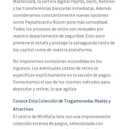
Mastercard, la cartera digital PayPal, Skrill, Neteller
y las transferencias bancarias inmediatas. Además
consideramos constantemente nuevas opciones
como Paysafecard o Bizum para más comodidad.
Todos los procesos de retiro son revisados por
nuestro departamento de seguridad. Este paso
previene el estafa y protege la salvaguarda tanto de
tus capital como de nuestra plataforma.
No imponemos comisiones escondidas en los
ingresos. Los eventuales costos de retiro se
especifican explícitamente en la sección de pagos.
Fomentamos el uso de los mismos métodos para
depositar y retirar, lo que agiliza
Conoce Esta Colección de Tragamonedas Reales y
Atractivos
El centro de WinRalla late con una impresionante
colección extensa de juegos, seleccionada con