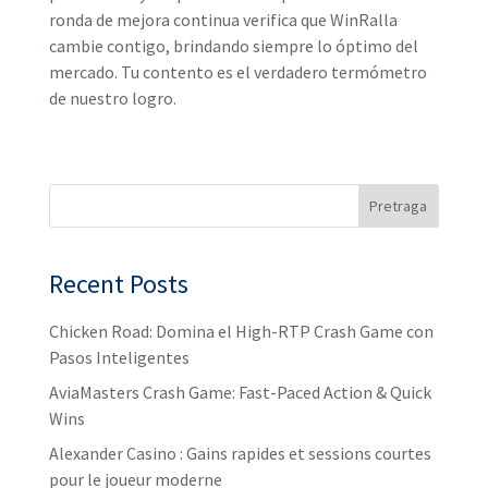
ronda de mejora continua verifica que WinRalla
cambie contigo, brindando siempre lo óptimo del
mercado. Tu contento es el verdadero termómetro
de nuestro logro.
Pretraga
Recent Posts
Chicken Road: Domina el High‑RTP Crash Game con
Pasos Inteligentes
AviaMasters Crash Game: Fast‑Paced Action & Quick
Wins
Alexander Casino : Gains rapides et sessions courtes
pour le joueur moderne