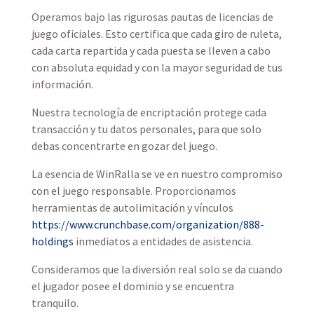
Operamos bajo las rigurosas pautas de licencias de
juego oficiales. Esto certifica que cada giro de ruleta,
cada carta repartida y cada puesta se lleven a cabo
con absoluta equidad y con la mayor seguridad de tus
información.
Nuestra tecnología de encriptación protege cada
transacción y tu datos personales, para que solo
debas concentrarte en gozar del juego.
La esencia de WinRalla se ve en nuestro compromiso
con el juego responsable. Proporcionamos
herramientas de autolimitación y vínculos
https://www.crunchbase.com/organization/888-
holdings
inmediatos a entidades de asistencia.
Consideramos que la diversión real solo se da cuando
el jugador posee el dominio y se encuentra
tranquilo.