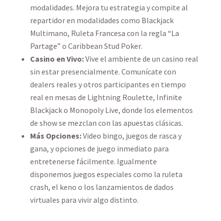
modalidades. Mejora tu estrategia y compite al
repartidor en modalidades como Blackjack
Multimano, Ruleta Francesa con la regla “La
Partage” o Caribbean Stud Poker.
Casino en Vivo:
Vive el ambiente de un casino real
sin estar presencialmente. Comunícate con
dealers reales y otros participantes en tiempo
real en mesas de Lightning Roulette, Infinite
Blackjack o Monopoly Live, donde los elementos
de show se mezclan con las apuestas clásicas.
Más Opciones:
Video bingo, juegos de rasca y
gana, y opciones de juego inmediato para
entretenerse fácilmente. Igualmente
disponemos juegos especiales como la ruleta
crash, el keno o los lanzamientos de dados
virtuales para vivir algo distinto.