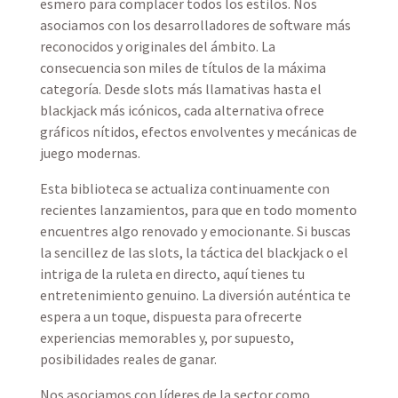
esmero para complacer todos los estilos. Nos
asociamos con los desarrolladores de software más
reconocidos y originales del ámbito. La
consecuencia son miles de títulos de la máxima
categoría. Desde slots más llamativas hasta el
blackjack más icónicos, cada alternativa ofrece
gráficos nítidos, efectos envolventes y mecánicas de
juego modernas.
Esta biblioteca se actualiza continuamente con
recientes lanzamientos, para que en todo momento
encuentres algo renovado y emocionante. Si buscas
la sencillez de las slots, la táctica del blackjack o el
intriga de la ruleta en directo, aquí tienes tu
entretenimiento genuino. La diversión auténtica te
espera a un toque, dispuesta para ofrecerte
experiencias memorables y, por supuesto,
posibilidades reales de ganar.
Nos asociamos con líderes de la sector como