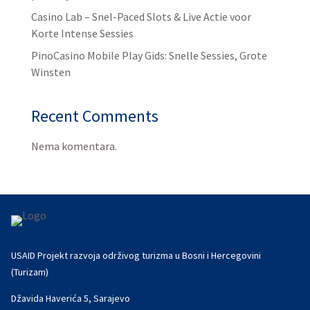
Casino Lab – Snel‑Paced Slots & Live Actie voor
Korte Intense Sessies
PinoCasino Mobile Play Gids: Snelle Sessies, Grote
Winsten
Recent Comments
Nema komentara.
USAID Projekt razvoja održivog turizma u Bosni i Hercegovini
(Turizam)
Džavida Haverića 5, Sarajevo