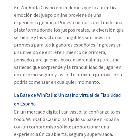
En WinRalla Casino entendemos que la auténtica
emoción del juego online proviene de una
experiencia genuina. Por eso hemos construido una
plataforma donde los juegos reales, la diversión que
se siente y las victorias tangibles son nuestra
promesa para los jugadores españoles. Ingresas en
un universo de entretenimiento de primera,
pensado para quienes buscan adrenalina pura, una
variedad que sorprende y la tranquilidad de jugar en
un entorno seguro y justo. Tu próxima gran victoria
podría comenzar en cualquier momento.
La Base de WinRalla: Un casino virtual de Fiabilidad
en España
En un mercado digital tan vasto, la confianza lo es
todo. WinRalla Casino ha fijado su base en España
con un compromiso sólido: proporcionar una
experiencia única abierta, segura y supervisada.