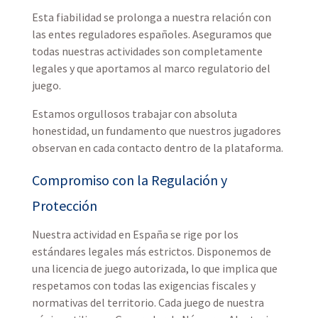
Esta fiabilidad se prolonga a nuestra relación con
las entes reguladores españoles. Aseguramos que
todas nuestras actividades son completamente
legales y que aportamos al marco regulatorio del
juego.
Estamos orgullosos trabajar con absoluta
honestidad, un fundamento que nuestros jugadores
observan en cada contacto dentro de la plataforma.
Compromiso con la Regulación y
Protección
Nuestra actividad en España se rige por los
estándares legales más estrictos. Disponemos de
una licencia de juego autorizada, lo que implica que
respetamos con todas las exigencias fiscales y
normativas del territorio. Cada juego de nuestra