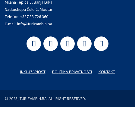
Milana Tepića 5, Banja Luka
Nadbiskupa Čule 2, Mostar
Telefon:
+387 33 726 360
E-mail:
info@turizambih.ba
INKLUZIVNOST
POLITIKA PRIVATNOSTI
KONTAKT
© 2023, TURIZAMBIH.BA. ALL RIGHT RESERVED.