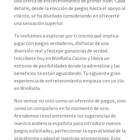
una oferta de entretenimiento de primer nivel. Cada
detalle, desde la elección de juegos hasta el apoyo al
cliente, se ha diseñado considerando en ofrecerte
una sensación superior.
Te invitamos a explorar por ti mismo qué implica
jugar con juegos verdaderos, disfrutar de una
diversión real y festejar ganancias de verdad.
Inscríbete hoy en WinRalla Casino y libera un
entorno de posibilidades donde la adrenalina y las
beneficios te están aguardando. Tu siguiente gran
experiencia de entretenimiento empieza con un clic
en WinRalla.
Nos vemos no solo como un oferente de juegos, sino
como un compañero en tu momento de ocio.
Atendemos constantemente los sugerencias de
nuestra audiencia española para introducir nuevos
juegos solicitados, perfeccionar la operatividad de la
plataforma y adaptar nuestras promociones. Este