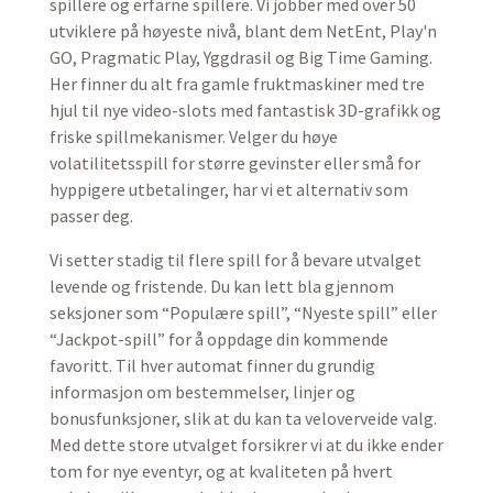
spillere og erfarne spillere. Vi jobber med over 50
utviklere på høyeste nivå, blant dem NetEnt, Play'n
GO, Pragmatic Play, Yggdrasil og Big Time Gaming.
Her finner du alt fra gamle fruktmaskiner med tre
hjul til nye video-slots med fantastisk 3D-grafikk og
friske spillmekanismer. Velger du høye
volatilitetsspill for større gevinster eller små for
hyppigere utbetalinger, har vi et alternativ som
passer deg.
Vi setter stadig til flere spill for å bevare utvalget
levende og fristende. Du kan lett bla gjennom
seksjoner som “Populære spill”, “Nyeste spill” eller
“Jackpot-spill” for å oppdage din kommende
favoritt. Til hver automat finner du grundig
informasjon om bestemmelser, linjer og
bonusfunksjoner, slik at du kan ta veloverveide valg.
Med dette store utvalget forsikrer vi at du ikke ender
tom for nye eventyr, og at kvaliteten på hvert