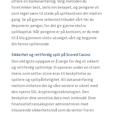
utføre en bankoverføring. Velg metoden du
foretrekker best, skriv inn beløpet, og pengene vil
som regel være til stede på spillkontoen din med en
gang. Se på gjerne velkomsttilbudet vårt før du
deponerer penger, for det gir gjerne ekstra
spillkapital. Når pengene er på kontoen, er du rede
til å bla gjennom slots-utvalget vårt og begynne
din første spillerunde.
Sikkerhet og rettferdig spill på Scored Casino
Den viktigste oppgave er å sørge for deg et sikkert
og rettferdig spillmiljø. Vi opererer under en stram
lisens som setter store krav til beskyttelse av
spillere og spillpålitelighet. All dataoverføring
mellom enheten din og våre servere er sikret med
den nyeste SSL-krypteringsteknologien. Den
beskytter dine sensitive data mot innbrudd. Dine
finansielletransaksjoner administreres med
tilsvarende sikkerhetsnivå som du venter fra en