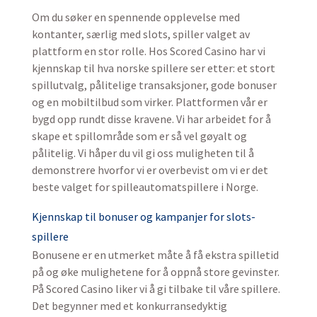
Om du søker en spennende opplevelse med
kontanter, særlig med slots, spiller valget av
plattform en stor rolle. Hos Scored Casino har vi
kjennskap til hva norske spillere ser etter: et stort
spillutvalg, pålitelige transaksjoner, gode bonuser
og en mobiltilbud som virker. Plattformen vår er
bygd opp rundt disse kravene. Vi har arbeidet for å
skape et spillområde som er så vel gøyalt og
pålitelig. Vi håper du vil gi oss muligheten til å
demonstrere hvorfor vi er overbevist om vi er det
beste valget for spilleautomatspillere i Norge.
Kjennskap til bonuser og kampanjer for slots-
spillere
Bonusene er en utmerket måte å få ekstra spilletid
på og øke mulighetene for å oppnå store gevinster.
På Scored Casino liker vi å gi tilbake til våre spillere.
Det begynner med et konkurransedyktig