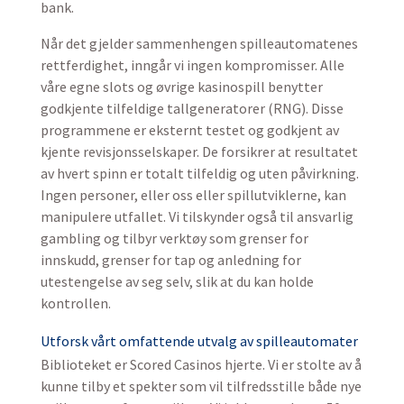
bank.
Når det gjelder sammenhengen spilleautomatenes
rettferdighet, inngår vi ingen kompromisser. Alle
våre egne slots og øvrige kasinospill benytter
godkjente tilfeldige tallgeneratorer (RNG). Disse
programmene er eksternt testet og godkjent av
kjente revisjonsselskaper. De forsikrer at resultatet
av hvert spinn er totalt tilfeldig og uten påvirkning.
Ingen personer, eller oss eller spillutviklerne, kan
manipulere utfallet. Vi tilskynder også til ansvarlig
gambling og tilbyr verktøy som grenser for
innskudd, grenser for tap og anledning for
utestengelse av seg selv, slik at du kan holde
kontrollen.
Utforsk vårt omfattende utvalg av spilleautomater
Biblioteket er Scored Casinos hjerte. Vi er stolte av å
kunne tilby et spekter som vil tilfredsstille både nye