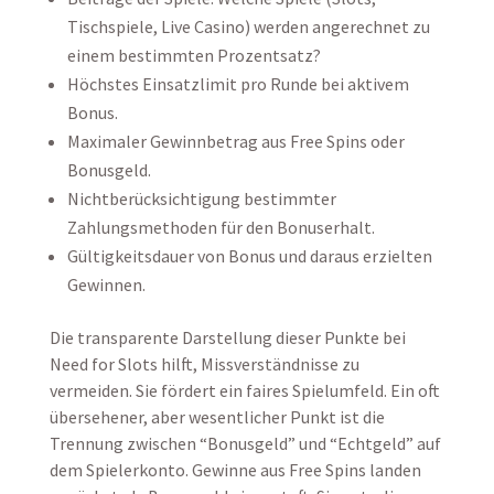
Tischspiele, Live Casino) werden angerechnet zu
einem bestimmten Prozentsatz?
Höchstes Einsatzlimit pro Runde bei aktivem
Bonus.
Maximaler Gewinnbetrag aus Free Spins oder
Bonusgeld.
Nichtberücksichtigung bestimmter
Zahlungsmethoden für den Bonuserhalt.
Gültigkeitsdauer von Bonus und daraus erzielten
Gewinnen.
Die transparente Darstellung dieser Punkte bei
Need for Slots hilft, Missverständnisse zu
vermeiden. Sie fördert ein faires Spielumfeld. Ein oft
übersehener, aber wesentlicher Punkt ist die
Trennung zwischen “Bonusgeld” und “Echtgeld” auf
dem Spielerkonto. Gewinne aus Free Spins landen