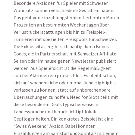
Besondere Aktionen für Spieler mit Schweizer
Wohnsitz können verschiedene Gestalten haben.
Das geht von Einzahlungsboni mit erhöhten Match-
Prozenten an bestimmten Wochentagen über
Verlustrückerstattungen bis hin zu Freispiel-
Turnieren mit speziellen Preispools für Schweizer.
Die Exklusivität ergibt sich häufig durch Bonus-
Codes, die in Partnerschaft mit Schweizer Affiliate-
Seiten oder im hauseigenen Newsletter publiziert
werden. Aus Spielersicht ist die Regelmäßigkeit
solcher Aktionen ein großes Plus. Es bleibt schön,
sich auf wöchentliche oder monatliche Highlights
verlassen zu können, statt auf unberechenbare
Überraschungen zu hoffen. Need for Slots teilt mit
diese besonderen Deals typischerweise in
Landessprache und berücksichtigt lokale
Gepflogenheiten. Ein konkretes Beispiel ist eine
“Swiss Weekend” Aktion. Dabei könnten
Einzahlungen am Samstag und Sonntag mit einem