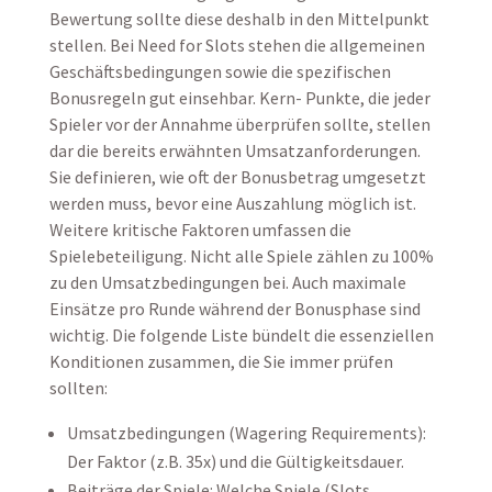
Bewertung sollte diese deshalb in den Mittelpunkt
stellen. Bei Need for Slots stehen die allgemeinen
Geschäftsbedingungen sowie die spezifischen
Bonusregeln gut einsehbar. Kern- Punkte, die jeder
Spieler vor der Annahme überprüfen sollte, stellen
dar die bereits erwähnten Umsatzanforderungen.
Sie definieren, wie oft der Bonusbetrag umgesetzt
werden muss, bevor eine Auszahlung möglich ist.
Weitere kritische Faktoren umfassen die
Spielebeteiligung. Nicht alle Spiele zählen zu 100%
zu den Umsatzbedingungen bei. Auch maximale
Einsätze pro Runde während der Bonusphase sind
wichtig. Die folgende Liste bündelt die essenziellen
Konditionen zusammen, die Sie immer prüfen
sollten:
Umsatzbedingungen (Wagering Requirements):
Der Faktor (z.B. 35x) und die Gültigkeitsdauer.
Beiträge der Spiele: Welche Spiele (Slots,