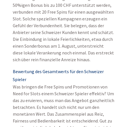
50%igen Bonus bis zu 100 CHF unterstützt werden,
verbunden mit 20 Free Spins für einen ausgewählten
Slot. Solche speziellen Kampagnen erzeugen ein
Gefühl der Verbundenheit. Sie belegen, dass der
Anbieter seine Schweizer Kunden kennt und schätzt.
Die Einbindung in lokale Feierlichkeiten, etwa durch
einen Sonderbonus am 1. August, unterstreicht
diese lokale Verankerung noch einmal. Das erstreckt
sich über rein finanzielle Anreize hinaus.
Bewertung des Gesamtwerts für den Schweizer
Spieler
Was bringen die Free Spins und Promotionen von
Need for Slots einem Schweizer Spieler effektiv? Um
das zu eruieren, muss man das Angebot ganzheitlich
betrachten. Es handelt sich nicht nur um den
monetären Wert. Das Zusammenspiel aus Reiz,
Fairness und Bedienbarkeit ist entscheidend. Gut zu