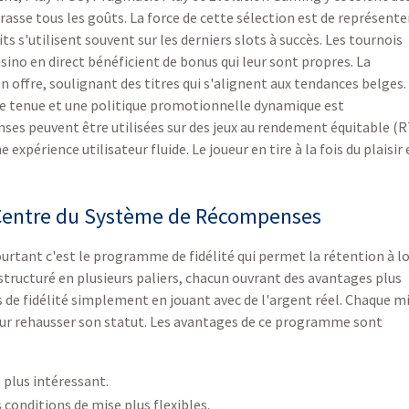
rasse tous les goûts. La force de cette sélection est de représente
s s'utilisent souvent sur les derniers slots à succès. Les tournois
asino en direct bénéficient de bonus qui leur sont propres. La
n offre, soulignant des titres qui s'alignent aux tendances belges.
ute tenue et une politique promotionnelle dynamique est
enses peuvent être utilisées sur des jeux au rendement équitable (
expérience utilisateur fluide. Le joueur en tire à la fois du plaisir 
 Centre du Système de Récompenses
ourtant c'est le programme de fidélité qui permet la rétention à l
tructuré en plusieurs paliers, chacun ouvrant des avantages plus
 de fidélité simplement en jouant avec de l'argent réel. Chaque m
our rehausser son statut. Les avantages de ce programme sont
 plus intéressant.
 conditions de mise plus flexibles.