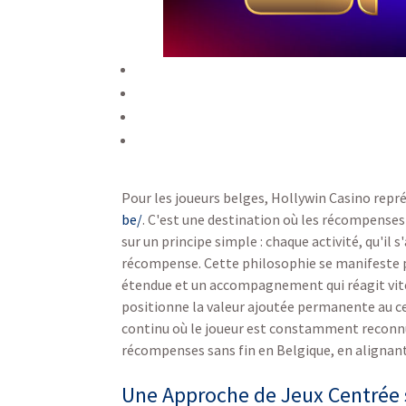
Pour les joueurs belges, Hollywin Casino repr
be/
. C'est une destination où les récompenses 
sur un principe simple : chaque activité, qu'il 
récompense. Cette philosophie se manifeste p
étendue et un accompagnement qui réagit vite.
positionne la valeur ajoutée permanente au cent
continu où le joueur est constamment reconnu
récompenses sans fin en Belgique, en alignan
Une Approche de Jeux Centrée s