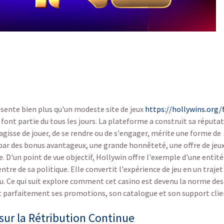
ésente bien plus qu'un modeste site de jeux
https://hollywins.org/
font partie du tous les jours. La plateforme a construit sa réputa
s'agisse de jouer, de se rendre ou de s'engager, mérite une forme de
ar des bonus avantageux, une grande honnêteté, une offre de jeu
 D'un point de vue objectif, Hollywin offre l'exemple d'une entité
re de sa politique. Elle convertit l'expérience de jeu en un trajet
. Ce qui suit explore comment cet casino est devenu la norme des
t parfaitement ses promotions, son catalogue et son support clie
ur la Rétribution Continue