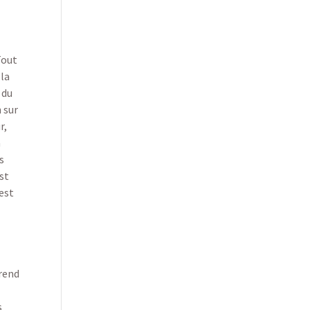
Tout
 la
 du
 sur
r,
a
s
st
'est
prend
s