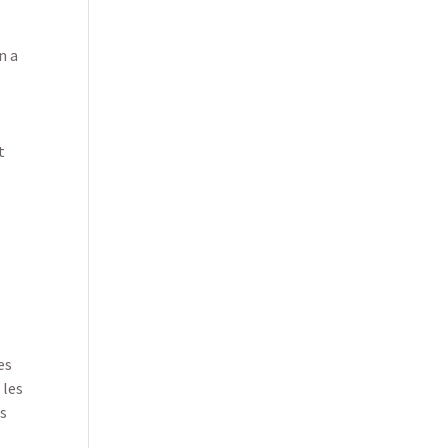
n a
r
t
s
es
 les
es