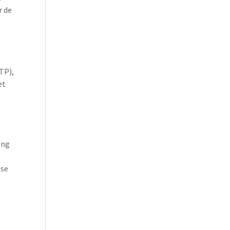
r de
RTP),
et
ong
ise