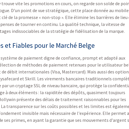
y trouve vite les promotions en cours, on regarde son solde de poi
talogue. D'un point de vue stratégique, cette place donnée au mobile
clé de la promesse « non-stop ». Elle élimine les barrières de lieu
enses de tourner en continu. La qualité technique, la vitesse de
ages indissociables de la stratégie de fidélisation de la marque.
 et Fiables pour le Marché Belge
n système de paiement digne de confiance, prompt et adapté aux
sélection de méthodes de paiement retenues pour le utilisateur be
 de débit internationales (Visa, Mastercard). Mais aussi des option
afecard et Skrill. Les virements bancaires traditionnels complè
par un cryptage SSL de niveau bancaire, qui protège la confidenti
auge à deux éléments : la rapiditée des dépôts, quasiment toujours
 Hollywin présente des délais de traitement raisonnables pour les
é. La transparence sur les coûts possibles et les limites est égalem
 fondement invisible mais nécessaire de l'expérience. Elle permet 
te de ses primes, en ayant la garantie que ses mouvements d'argent 