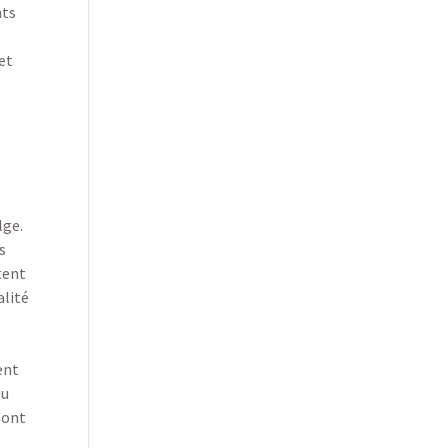
nts
 et
lge.
s
tent
alité
ent
au
sont