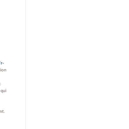
fr-
tion
x
 qui
nt.