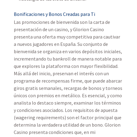
Bonificaciones y Bonos Creadas para Ti
Las promociones de bienvenida son la carta de
presentación de un casino, y Glorion Casino
presenta una oferta muy competitiva para cautivar
a nuevos jugadores en España. Su conjunto de
bienvenida se organiza en varios depósitos iniciales,
incrementando tu bankroll de manera notable para
que explores la plataforma con mayor flexibilidad.
Más allá del inicio, preservan el interés con un
programa de recompensas firme, que puede abarcar
giros gratis semanales, recargas de bonos y torneos
únicos con premios en metálico. Es esencial, y como
analista lo destaco siempre, examinar los términos
y condiciones asociados. Los requisitos de apuesta
(wagering requirements) son el factor principal que
determina la verdadera utilidad de un bono. Glorion
Casino presenta condiciones que, en mi