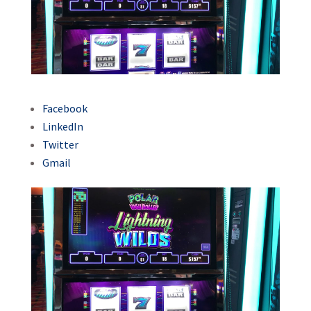
Facebook
LinkedIn
Twitter
Gmail