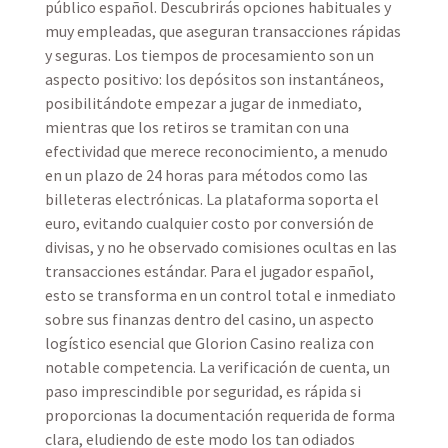
público español. Descubrirás opciones habituales y
muy empleadas, que aseguran transacciones rápidas
y seguras. Los tiempos de procesamiento son un
aspecto positivo: los depósitos son instantáneos,
posibilitándote empezar a jugar de inmediato,
mientras que los retiros se tramitan con una
efectividad que merece reconocimiento, a menudo
en un plazo de 24 horas para métodos como las
billeteras electrónicas. La plataforma soporta el
euro, evitando cualquier costo por conversión de
divisas, y no he observado comisiones ocultas en las
transacciones estándar. Para el jugador español,
esto se transforma en un control total e inmediato
sobre sus finanzas dentro del casino, un aspecto
logístico esencial que Glorion Casino realiza con
notable competencia. La verificación de cuenta, un
paso imprescindible por seguridad, es rápida si
proporcionas la documentación requerida de forma
clara, eludiendo de este modo los tan odiados