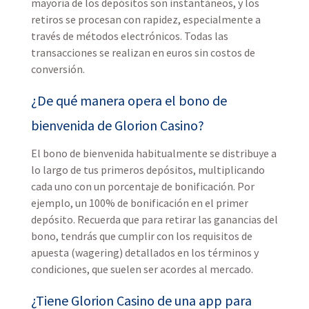
mayoría de los depósitos son instantáneos, y los
retiros se procesan con rapidez, especialmente a
través de métodos electrónicos. Todas las
transacciones se realizan en euros sin costos de
conversión.
¿De qué manera opera el bono de
bienvenida de Glorion Casino?
El bono de bienvenida habitualmente se distribuye a
lo largo de tus primeros depósitos, multiplicando
cada uno con un porcentaje de bonificación. Por
ejemplo, un 100% de bonificación en el primer
depósito. Recuerda que para retirar las ganancias del
bono, tendrás que cumplir con los requisitos de
apuesta (wagering) detallados en los términos y
condiciones, que suelen ser acordes al mercado.
¿Tiene Glorion Casino de una app para