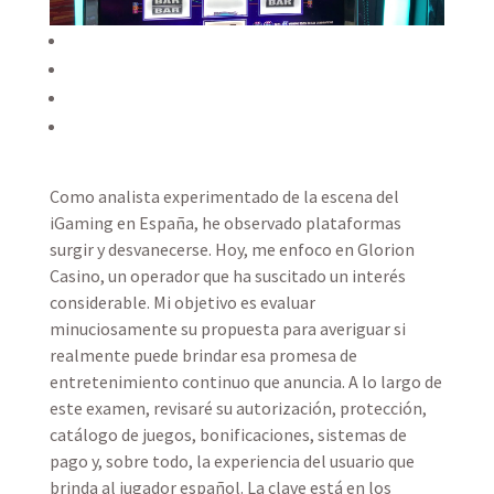
Como analista experimentado de la escena del
iGaming en España, he observado plataformas
surgir y desvanecerse. Hoy, me enfoco en Glorion
Casino, un operador que ha suscitado un interés
considerable. Mi objetivo es evaluar
minuciosamente su propuesta para averiguar si
realmente puede brindar esa promesa de
entretenimiento continuo que anuncia. A lo largo de
este examen, revisaré su autorización, protección,
catálogo de juegos, bonificaciones, sistemas de
pago y, sobre todo, la experiencia del usuario que
brinda al jugador español. La clave está en los