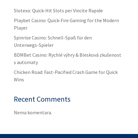
Slotexo: Quick‑Hit Slots per Vincite Rapide
Playbet Casino: Quick‑Fire Gaming for the Modern
Player
Spinrise Casino: Schnell‑Spaß für den
Unterwegs‑Spieler
BDMBet Casino: Rychlé výhry & Blesková zkušenost
s automaty
Chicken Road: Fast‑Pacified Crash Game for Quick
Wins
Recent Comments
Nema komentara.