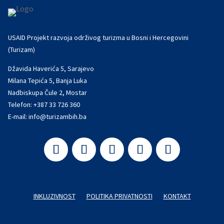
USAID Projekt razvoja održivog turizma u Bosni i Hercegovini
(Turizam)
Džavida Haverića 5, Sarajevo
Milana Tepića 5, Banja Luka
Nadbiskupa Čule 2, Mostar
Telefon:
+387 33 726 360
E-mail:
info@turizambih.ba
INKLUZIVNOST
POLITIKA PRIVATNOSTI
KONTAKT