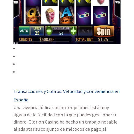
Transacciones y Cobros: Velocidad y Conveniencia en
España
Una vivencia lúdica sin interrupciones está muy
ligada de la facilidad con la que puedes gestionar tu
dinero. Glorion Casino ha hecho un trabajo notable
al adaptar su conjunto de métodos de pago al