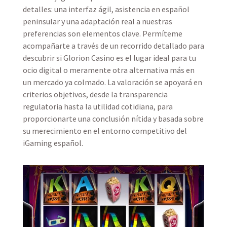
detalles: una interfaz ágil, asistencia en español
peninsular y una adaptación real a nuestras
preferencias son elementos clave. Permíteme
acompañarte a través de un recorrido detallado para
descubrir si Glorion Casino es el lugar ideal para tu
ocio digital o meramente otra alternativa más en
un mercado ya colmado. La valoración se apoyará en
criterios objetivos, desde la transparencia
regulatoria hasta la utilidad cotidiana, para
proporcionarte una conclusión nítida y basada sobre
su merecimiento en el entorno competitivo del
iGaming español.