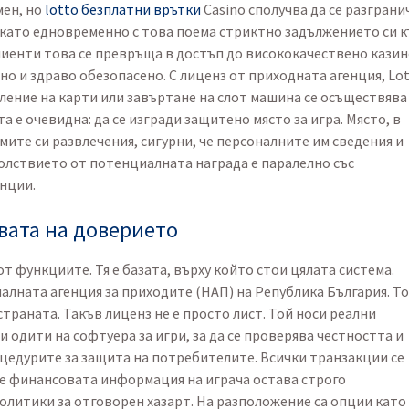
мен, но
lotto безплатни врътки
Casino сполучва да се разграни
 като едновременно с това поема стриктно задължението си 
клиенти това се превръща в достъп до висококачествено кази
о и здраво обезопасено. С лиценз от приходната агенция, Lo
деление на карти или завъртане на слот машина се осъществява
 е очевидна: да се изгради защитено място за игра. Място, в
ите си развлечения, сигурни, че персоналните им сведения и
волствието от потенциалната награда е паралелно със
анции.
вата на доверието
от функциите. Тя е базата, върху който стои цялата система.
лната агенция за приходите (НАП) на Република България. Т
страната. Такъв лиценз не е просто лист. Той носи реални
и одити на софтуера за игри, за да се проверява честността и
оцедурите за защита на потребителите. Всички транзакции се
че финансовата информация на играча остава строго
политики за отговорен хазарт. На разположение са опции като