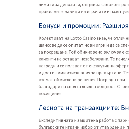
лимити за депозити, опции за самоконтрол
правилните навици на играчите и пазят уя
Бонуси и промоции: Разшир
Колективът на Lotto Casino знае, че отлич
шансове да се опитат нови игри и да се сп
за посрещане. Той обикновено включва екс
клиенти не остават незабелязани. Те печел
награди и се ползват от ексклузивни офер
и достижими изисквания за превъртане. Те
вземат обмислени решения. Посредством те
благодари на своята лоялна общност. Стре
посещение.
Леснота на транзакциите: В
Експедитивната и защитена работа с пари е
българските играчи избор от утвърдени и 