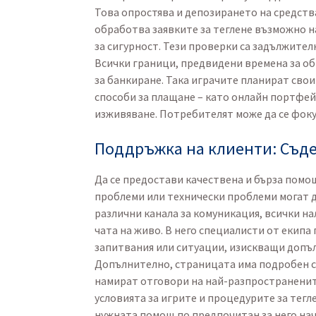
Това опростява и депозирането на средств
обработва заявките за теглене възможно н
за сигурност. Тези проверки са задължител
Всички граници, предвидени времена за об
за банкиране. Така играчите планират сво
способи за плащане – като онлайн портфей
изживяване. Потребителят може да се фокус
Поддръжка на клиенти: Съде
Да се предостави качествена и бърза помощ
проблеми или технически проблеми могат д
различни канала за комуникация, всички на
чата на живо. В него специалисти от екип
запитвания или ситуации, изискващи допъл
Допълнително, страницата има подробен се
намират отговори на най-разпространените
условията за игрите и процедурите за тегле
нужната помощ по предпочитан за него нач