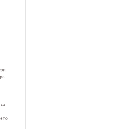
и
ези,
ира
 са
оето