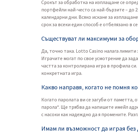
Срокът за обработка на изплащане се опре
портфейли най-често са най-бързите – до 2
календарни дни. Всяко искане за изплащан
срок за всеки един способ е отбелязано в 
Съществуват ли максимуми за обо
Да, точно така. Lotto Casino налага лимити 
Играчите могат по свое усмотрение да зада
частта за контролирана игра в профила си
конкретната игра.
Какво направя, когато не помня ко
Когато паролата ви се загуби от паметта, 
парола“. Ще трябва да напишете имейл адр
с насоки как надеждно да я промените. Раз
Имам ли възможност да играя без 