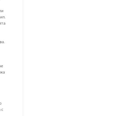
ли
ип.
ята
ва.
че
ржа
о
 с