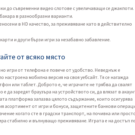
ки до съвременни видео слотове с увеличаващи се джакпоти.
и бакара в разнообразни варианти.
реносени в HD качество, за преживяване като в действително
 карти и други бързи игри за незабавно забавление.
айте от всяко място
но игри от телефона е повече от удобство. Неведнъж е
ло настроена мобилна версия на своя уебсайт. Тя се нагажда
тфон или таблет. Доброто е, че играчите не трябва да свалят
е да заредят браузъра на устройството си, да влязат в акаун
лната платформа запазва цялото съдържание, които осигурява
ия асортимент от игри и бонуси, защитените банкови операц
ачение когато сте в градски транспорт, на почивка или прост
тира стабилно и вълнуващо преживяване. Играта е на достъп п