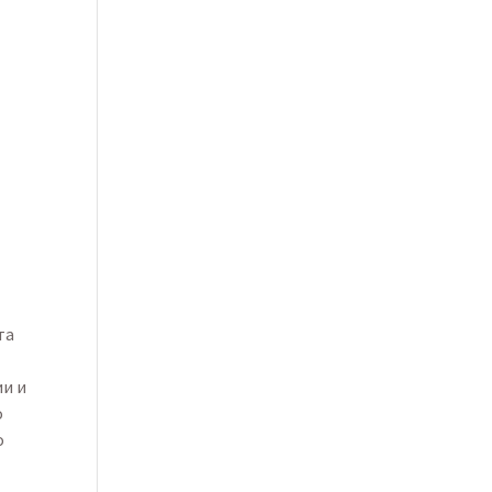
та
ии и
о
о