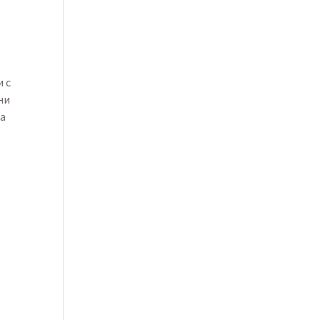
и с
ни
за