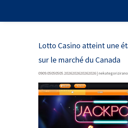
Lotto Casino atteint une ét
sur le marché du Canada
0909.05050505.2026202620262026
|
nekategoriziran