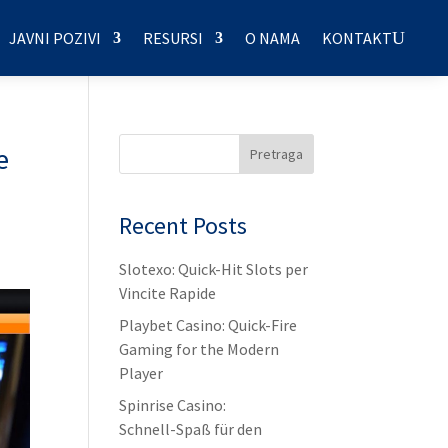
JAVNI POZIVI
RESURSI
O NAMA
KONTAKT
e
Pretraga
Recent Posts
Slotexo: Quick‑Hit Slots per
Vincite Rapide
Playbet Casino: Quick‑Fire
Gaming for the Modern
Player
Spinrise Casino:
Schnell‑Spaß für den