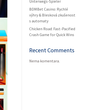
Unterwegs‑Spieler
BDMBet Casino: Rychlé
výhry & Blesková zkušenost
s automaty
Chicken Road: Fast‑Pacified
Crash Game for Quick Wins
Recent Comments
Nema komentara.