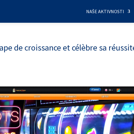
NAŠE AKTIVNOSTI
ape de croissance et célèbre sa réussit
o