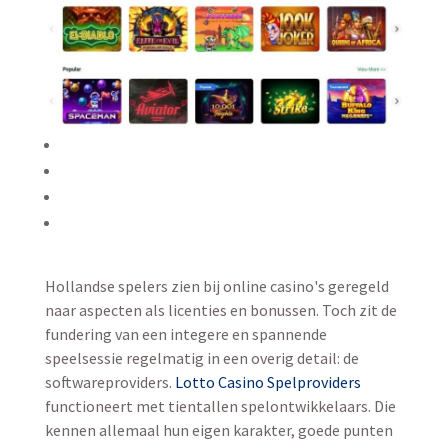
Hollandse spelers zien bij online casino's geregeld
naar aspecten als licenties en bonussen. Toch zit de
fundering van een integere en spannende
speelsessie regelmatig in een overig detail: de
softwareproviders.
Lotto Casino Spelproviders
functioneert met tientallen spelontwikkelaars. Die
kennen allemaal hun eigen karakter, goede punten