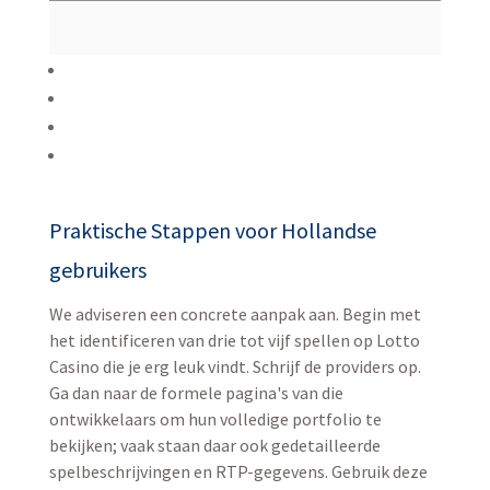
Praktische Stappen voor Hollandse
gebruikers
We adviseren een concrete aanpak aan. Begin met
het identificeren van drie tot vijf spellen op Lotto
Casino die je erg leuk vindt. Schrijf de providers op.
Ga dan naar de formele pagina's van die
ontwikkelaars om hun volledige portfolio te
bekijken; vaak staan daar ook gedetailleerde
spelbeschrijvingen en RTP-gegevens. Gebruik deze