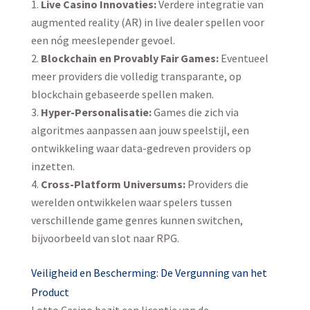
Live Casino Innovaties:
Verdere integratie van
augmented reality (AR) in live dealer spellen voor
een nóg meeslepender gevoel.
Blockchain en Provably Fair Games:
Eventueel
meer providers die volledig transparante, op
blockchain gebaseerde spellen maken.
Hyper-Personalisatie:
Games die zich via
algoritmes aanpassen aan jouw speelstijl, een
ontwikkeling waar data-gedreven providers op
inzetten.
Cross-Platform Universums:
Providers die
werelden ontwikkelen waar spelers tussen
verschillende game genres kunnen switchen,
bijvoorbeeld van slot naar RPG.
Veiligheid en Bescherming: De Vergunning van het
Product