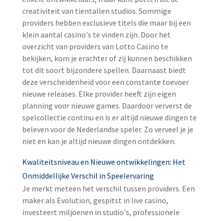
creativiteit van tientallen studios. Sommige
providers hebben exclusieve titels die maar bij een
klein aantal casino's te vinden zijn. Door het
overzicht van providers van Lotto Casino te
bekijken, kom je erachter of zij kunnen beschikken
tot dit soort bijzondere spellen. Daarnaast biedt
deze verscheidenheid voor een constante toevoer
nieuwe releases. Elke provider heeft zijn eigen
planning voor nieuwe games. Daardoor ververst de
spelcollectie continu en is er altijd nieuwe dingen te
beleven voor de Nederlandse speler. Zo verveel je je
niet en kan je altijd nieuwe dingen ontdekken.
Kwaliteitsniveau en Nieuwe ontwikkelingen: Het
Onmiddellijke Verschil in Speelervaring
Je merkt meteen het verschil tussen providers. Een
maker als Evolution, gespitst in live casino,
investeert miljoenen in studio's, professionele