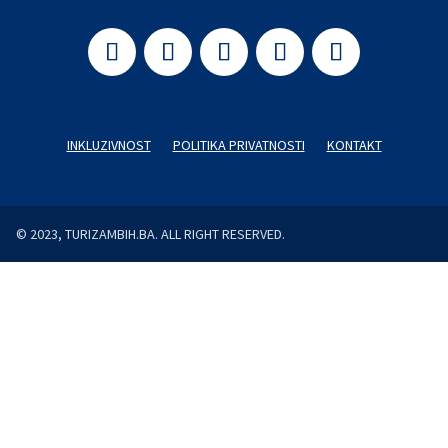
INKLUZIVNOST
POLITIKA PRIVATNOSTI
KONTAKT
© 2023, TURIZAMBIH.BA. ALL RIGHT RESERVED.