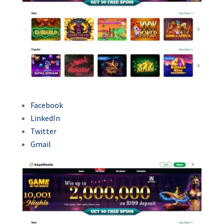
Facebook
LinkedIn
Twitter
Gmail