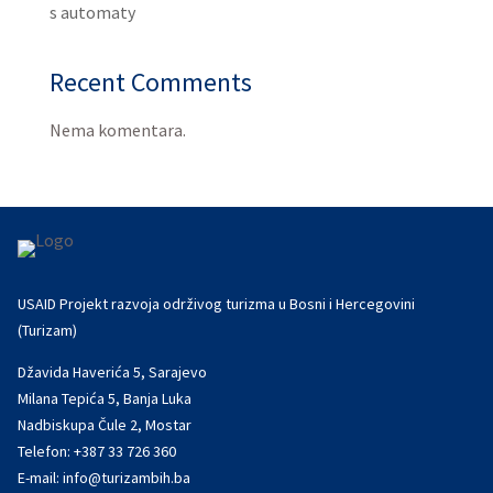
s automaty
Recent Comments
Nema komentara.
USAID Projekt razvoja održivog turizma u Bosni i Hercegovini
(Turizam)
Džavida Haverića 5, Sarajevo
Milana Tepića 5, Banja Luka
Nadbiskupa Čule 2, Mostar
Telefon:
+387 33 726 360
E-mail:
info@turizambih.ba