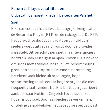
Return to Player, Volatiliteit en
Uitbetalingsmogelijkheden: De Getallen Van het
Spel
Elke casino spel heeft twee belangrijke kengetallen:
de Return to Player (RTP) en de risicograad. De RTP,
het verwachte deel dat na verloop van tijd aan
spelers wordt uitbetaald, wordt door de provider
ingesteld. Dit verschilt per spel, maar leveranciers
bezitten vaak een eigen aanpak. Play'n GO is bekend
om slots met stabiele, hoge RTP's. Schommeling
geeft aan het risicoprofiel. Kleine schommeling
betekent vaak kleine uitbetalingen, hoge
schommeling resulteert in hogere prijzen die niet
frequent plaatsvinden. NetEnt biedt een gevarieerd
aanbod, waar NoLimit City zich toespitst in zeer
hoge risicograad. Door aanbieders te verkennen,
ontdek je gemakkelijker het categorie spel dat past