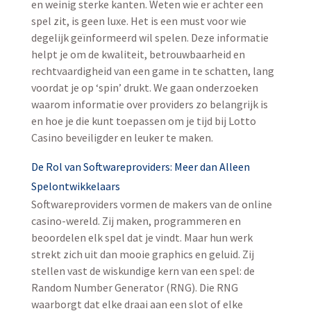
en weinig sterke kanten. Weten wie er achter een
spel zit, is geen luxe. Het is een must voor wie
degelijk geïnformeerd wil spelen. Deze informatie
helpt je om de kwaliteit, betrouwbaarheid en
rechtvaardigheid van een game in te schatten, lang
voordat je op ‘spin’ drukt. We gaan onderzoeken
waarom informatie over providers zo belangrijk is
en hoe je die kunt toepassen om je tijd bij Lotto
Casino beveiligder en leuker te maken.
De Rol van Softwareproviders: Meer dan Alleen
Spelontwikkelaars
Softwareproviders vormen de makers van de online
casino-wereld. Zij maken, programmeren en
beoordelen elk spel dat je vindt. Maar hun werk
strekt zich uit dan mooie graphics en geluid. Zij
stellen vast de wiskundige kern van een spel: de
Random Number Generator (RNG). Die RNG
waarborgt dat elke draai aan een slot of elke