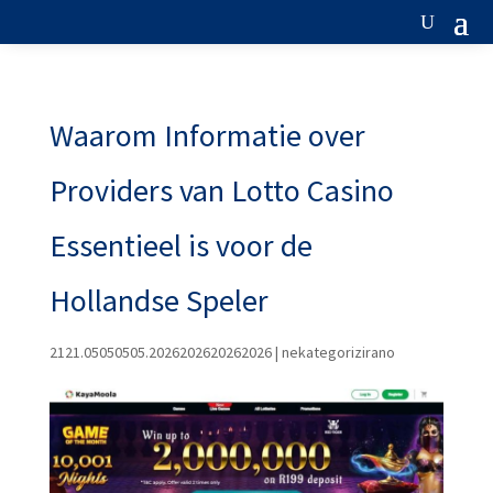
Waarom Informatie over
Providers van Lotto Casino
Essentieel is voor de
Hollandse Speler
2121.05050505.2026202620262026
|
nekategorizirano