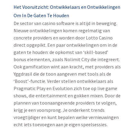
Het Vooruitzicht: Ontwikkelaars en Ontwikkelingen
Om In De Gaten Te Houden
De sector van casino software is altijd in beweging.
Nieuwe ontwikkelingen komen regelmatig van
concrete providers en worden door Lotto Casino
direct opgepikt. Een paar ontwikkelingen om in de
gaten te houden: de opkomst van ‘skill-based’
bonus elementen, zoals Nolimit City die integreert.
Ook gamification wint aan kracht, met providers als
Yggdrasil die de toon aangeven met tools als de
‘Boost’-functie. Verder stellen ontwikkelaars als
Pragmatic Play en Evolution zich toe op live game
shows, die entertainment en gokken mixen. Door de
plannen van toonaangevende providers te volgen,
krijg je een voorsprong. Je onderkent trends
vroegtijdiger en kunt bepalen welke vernieuwingen
echt iets toevoegen aan je eigen speelsessies.