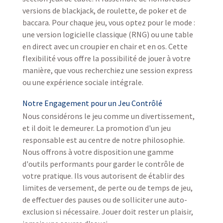
versions de blackjack, de roulette, de poker et de
baccara. Pour chaque jeu, vous optez pour le mode :
une version logicielle classique (RNG) ou une table
en direct avec un croupier en chair et en os. Cette
flexibilité vous offre la possibilité de jouer à votre
manière, que vous recherchiez une session express
ou une expérience sociale intégrale.
Notre Engagement pour un Jeu Contrôlé
Nous considérons le jeu comme un divertissement,
et il doit le demeurer. La promotion d'un jeu
responsable est au centre de notre philosophie.
Nous offrons à votre disposition une gamme
d'outils performants pour garder le contrôle de
votre pratique. Ils vous autorisent de établir des
limites de versement, de perte ou de temps de jeu,
de effectuer des pauses ou de solliciter une auto-
exclusion si nécessaire. Jouer doit rester un plaisir,