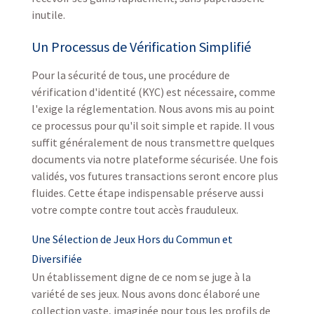
inutile.
Un Processus de Vérification Simplifié
Pour la sécurité de tous, une procédure de
vérification d'identité (KYC) est nécessaire, comme
l'exige la réglementation. Nous avons mis au point
ce processus pour qu'il soit simple et rapide. Il vous
suffit généralement de nous transmettre quelques
documents via notre plateforme sécurisée. Une fois
validés, vos futures transactions seront encore plus
fluides. Cette étape indispensable préserve aussi
votre compte contre tout accès frauduleux.
Une Sélection de Jeux Hors du Commun et
Diversifiée
Un établissement digne de ce nom se juge à la
variété de ses jeux. Nous avons donc élaboré une
collection vaste, imaginée pour tous les profils de