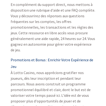
En complément du support direct, nous mettons à
disposition une rubrique d'aide et une FAQ complète.
Vous y découvrirez des réponses aux questions
fréquentes sur les comptes, les offres
promotionnelles, les transactions et les règles des
jeux. Cette ressource en libre accès vous procure
généralement une aide rapide, 24 heures sur 24. Vous
gagnez en autonomie pour gérer votre expérience
de jeu.
Promotions et Bonus : Enrichir Votre Expérience de
Jeu
À Lotto Casino, nous apprécions gratifier nos
joueurs, dès leur inscription et pendant leur
parcours. Nous avons construit un programme
promotionnel équilibré et clair, dont le but est de
valoriser votre temps passé ici. L'idée est de vous
proposer plus d'opportunités de jouer et de