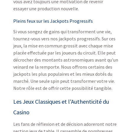
vous avez toujours une motivation de revenir
essayer une production nouvelle.
Pleins feux sur les Jackpots Progressifs
Si vous songez de gains qui transforment une vie,
tournez-vous vers nos jackpots progressifs. Sur ces
jeux, la mise en commun grossit avec chaque mise
placée effectuée par les joueurs du circuit. Elle peut
décrocher des montants astronomiques avant qu'un
veinard ne la remporte. Nous offrons certains des
jackpots les plus populaires et les mieux dotés du
marché. Une seule spin peut transformer votre vie.
Notre rôle est de offrir cette possibilité tangible.
Les Jeux Classiques et l'Authenticité du
Casino
Les fans de réflexion et de décision adoreront notre
section jeux de table. Il rassemble de nombreuses