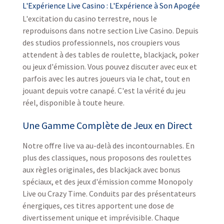
L'Expérience Live Casino : L'Expérience à Son Apogée
L'excitation du casino terrestre, nous le
reproduisons dans notre section Live Casino. Depuis
des studios professionnels, nos croupiers vous
attendent à des tables de roulette, blackjack, poker
ou jeux d'émission. Vous pouvez discuter avec eux et
parfois avec les autres joueurs via le chat, tout en
jouant depuis votre canapé. C'est la vérité du jeu
réel, disponible à toute heure.
Une Gamme Complète de Jeux en Direct
Notre offre live va au-delà des incontournables. En
plus des classiques, nous proposons des roulettes
aux règles originales, des blackjack avec bonus
spéciaux, et des jeux d'émission comme Monopoly
Live ou Crazy Time. Conduits par des présentateurs
énergiques, ces titres apportent une dose de
divertissement unique et imprévisible. Chaque