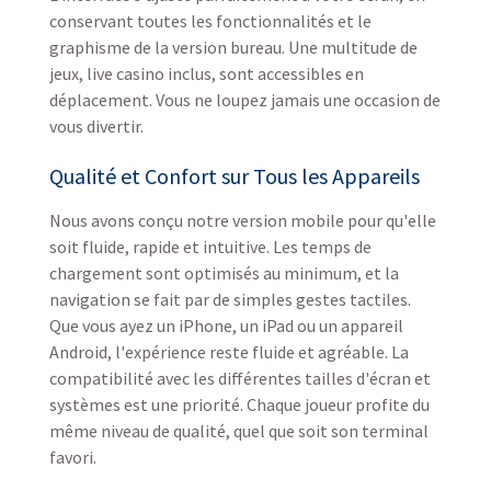
conservant toutes les fonctionnalités et le
graphisme de la version bureau. Une multitude de
jeux, live casino inclus, sont accessibles en
déplacement. Vous ne loupez jamais une occasion de
vous divertir.
Qualité et Confort sur Tous les Appareils
Nous avons conçu notre version mobile pour qu'elle
soit fluide, rapide et intuitive. Les temps de
chargement sont optimisés au minimum, et la
navigation se fait par de simples gestes tactiles.
Que vous ayez un iPhone, un iPad ou un appareil
Android, l'expérience reste fluide et agréable. La
compatibilité avec les différentes tailles d'écran et
systèmes est une priorité. Chaque joueur profite du
même niveau de qualité, quel que soit son terminal
favori.