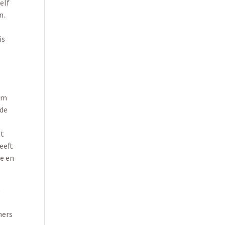
elf
n.
is
rom
nde
et
eeft
te en
e
ners