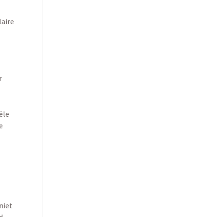
laire
r
ële
e
niet