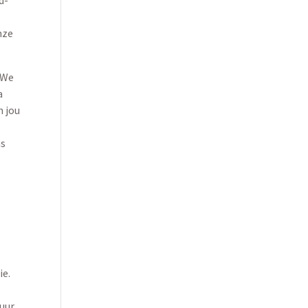
d-
nze
 We
a
n jou
ns
ie.
 uur