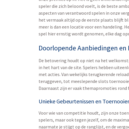
speler die zich beloond voelt, is de beste a
aspecten van verantwoord spelen in onze ver
het vermaak altijd op de eerste plaats blijft 
meer is dan een locatie voor een handeling. H
spel hier ernstig wordt genomen, elke dag op
Doorlopende Aanbiedingen en L
De betovering houdt op niet na het welkomst
in het hart van de site. Spelers hebben uite
met acties. Van wekelijks terugkerende reload
teruggeven, tot meeslepende slots toernooien
Daarnaast zijn er vaak themapromoties rond f
Unieke Gebeurtenissen en Toernooie
Voor wie van competitie houdt, zijn onze toe
spelers, maar ook tegen jezelf, om de maxima
naarmate je stijgt op de ranglijst, en de ver