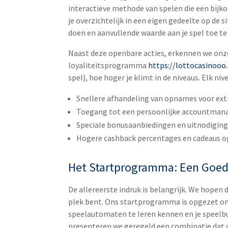
interactieve methode van spelen die een bij
je overzichtelijk in een eigen gedeelte op de
doen en aanvullende waarde aan je spel toe te
Naast deze openbare acties, erkennen we onz
loyaliteitsprogramma
https://lottocasinooo
spel), hoe hoger je klimt in de niveaus. Elk niv
Snellere afhandeling van opnames voor ex
Toegang tot een persoonlijke accountmana
Speciale bonusaanbiedingen en uitnodigin
Hogere cashback percentages en cadeaus o
Het Startprogramma: Een Goe
De allereerste indruk is belangrijk. We hopen d
plek bent. Ons startprogramma is opgezet om 
speelautomaten te leren kennen en je speelbu
presenteren we geregeld een combinatie dat ov