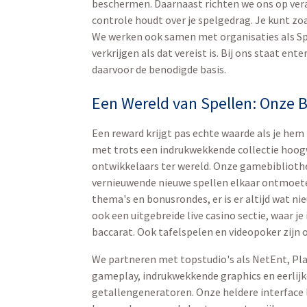
beschermen. Daarnaast richten we ons op ver
controle houdt over je spelgedrag. Je kunt zoa
We werken ook samen met organisaties als Sp
verkrijgen als dat vereist is. Bij ons staat 
daarvoor de benodigde basis.
Een Wereld van Spellen: Onze B
Een reward krijgt pas echte waarde als je he
met trots een indrukwekkende collectie hoog
ontwikkelaars ter wereld. Onze gamebibliothe
vernieuwende nieuwe spellen elkaar ontmoete
thema's en bonusrondes, er is er altijd wat ni
ook een uitgebreide live casino sectie, waar je
baccarat. Ook tafelspelen en videopoker zijn 
We partneren met topstudio's als NetEnt, Play
gameplay, indrukwekkende graphics en eerlijk
getallengeneratoren. Onze heldere interface l