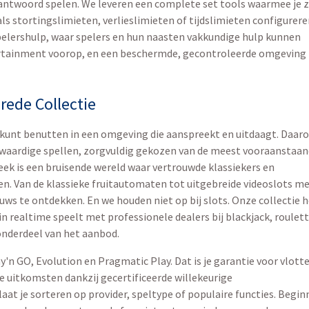
antwoord spelen. We leveren een complete set tools waarmee je z
ls stortingslimieten, verlieslimieten of tijdslimieten configurere
elershulp, waar spelers en hun naasten vakkundige hulp kunnen
entertainment voorop, en een beschermde, gecontroleerde omgeving 
rede Collectie
m kunt benutten in een omgeving die aanspreekt en uitdaagt. Daa
waardige spellen, zorgvuldig gekozen van de meest vooraanstaa
ek is een bruisende wereld waar vertrouwde klassiekers en
n. Van de klassieke fruitautomaten tot uitgebreide videoslots m
euws te ontdekken. En we houden niet op bij slots. Onze collectie h
 in realtime speelt met professionele dealers bij blackjack, roulet
onderdeel van het aanbod.
'n GO, Evolution en Pragmatic Play. Dat is je garantie voor vlott
e uitkomsten dankzij gecertificeerde willekeurige
aat je sorteren op provider, speltype of populaire functies. Begin