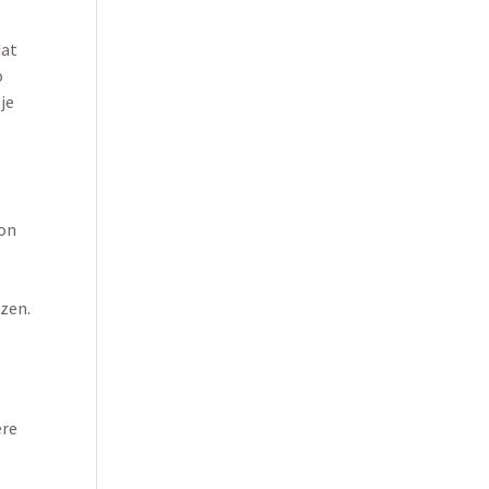
dat
o
je
oon
jzen.
ere