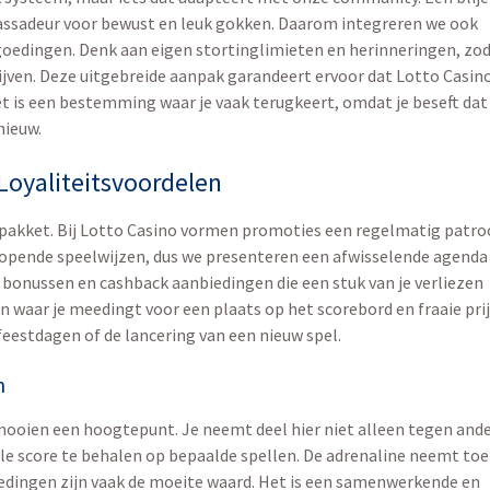
mbassadeur voor bewust en leuk gokken. Daarom integreren we ook
goedingen. Denk aan eigen stortinglimieten en herinneringen, zo
blijven. Deze uitgebreide aanpak garandeert ervoor dat Lotto Casin
et is een bestemming waar je vaak terugkeert, omdat je beseft dat 
nieuw.
oyaliteitsvoordelen
pakket. Bij Lotto Casino vormen promoties een regelmatig patr
enlopende speelwijzen, dus we presenteren een afwisselende agenda
 bonussen en cashback aanbiedingen die een stuk van je verliezen
 waar je meedingt voor een plaats op het scorebord en fraaie pri
eestdagen of de lancering van een nieuw spel.
n
rnooien een hoogtepunt. Je neemt deel hier niet alleen tegen and
le score te behalen op bepaalde spellen. De adrenaline neemt toe
goedingen zijn vaak de moeite waard. Het is een samenwerkende en