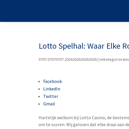
Lotto Spelhal: Waar Elke R
0707.07070707.2026202620262026
|
nekategoriziran
Facebook
LinkedIn
Twitter
Gmail
Hartelijk welkom bij Lotto Casino, de bestem
om te scoren. Wij geloven dat elke draai aan d