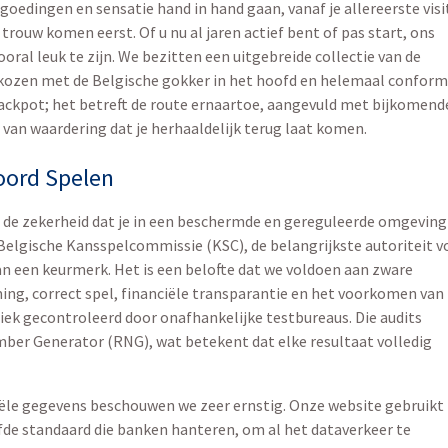
goedingen en sensatie hand in hand gaan, vanaf je allereerste visi
trouw komen eerst. Of u nu al jaren actief bent of pas start, ons
ooral leuk te zijn. We bezitten een uitgebreide collectie van de
ekozen met de Belgische gokker in het hoofd en helemaal conform
 jackpot; het betreft de route ernaartoe, aangevuld met bijkomend
van waardering dat je herhaaldelijk terug laat komen.
woord Spelen
s de zekerheid dat je in een beschermde en gereguleerde omgeving
e Belgische Kansspelcommissie (KSC), de belangrijkste autoriteit v
dan een keurmerk. Het is een belofte dat we voldoen aan zware
ng, correct spel, financiële transparantie en het voorkomen van
iek gecontroleerd door onafhankelijke testbureaus. Die audits
ber Generator (RNG), wat betekent dat elke resultaat volledig
iële gegevens beschouwen we zeer ernstig. Onze website gebruikt
de standaard die banken hanteren, om al het dataverkeer te