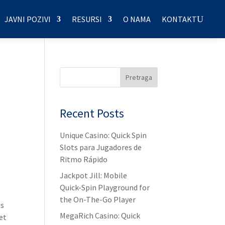
JAVNI POZIVI
RESURSI
O NAMA
KONTAKT
Pretraga
Recent Posts
Unique Casino: Quick Spin
Slots para Jugadores de
Ritmo Rápido
Jackpot Jill: Mobile
Quick‑Spin Playground for
the On‑The‑Go Player
ns
MegaRich Casino: Quick
et