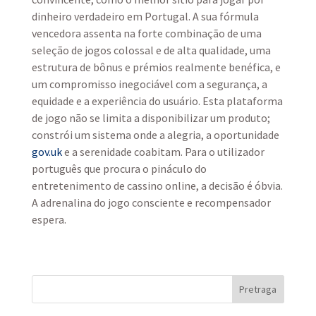
dinheiro verdadeiro em Portugal. A sua fórmula
vencedora assenta na forte combinação de uma
seleção de jogos colossal e de alta qualidade, uma
estrutura de bônus e prémios realmente benéfica, e
um compromisso inegociável com a segurança, a
equidade e a experiência do usuário. Esta plataforma
de jogo não se limita a disponibilizar um produto;
constrói um sistema onde a alegria, a oportunidade
gov.uk
e a serenidade coabitam. Para o utilizador
português que procura o pináculo do
entretenimento de cassino online, a decisão é óbvia.
A adrenalina do jogo consciente e recompensador
espera.
Pretraga