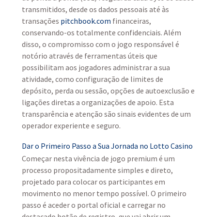
transmitidos, desde os dados pessoais até às
transações
pitchbook.com
financeiras,
conservando-os totalmente confidenciais. Além
disso, o compromisso com o jogo responsável é
notório através de ferramentas úteis que
possibilitam aos jogadores administrar a sua
atividade, como configuração de limites de
depósito, perda ou sessão, opções de autoexclusão e
ligações diretas a organizações de apoio. Esta
transparência e atenção são sinais evidentes de um
operador experiente e seguro.
Dar o Primeiro Passo a Sua Jornada no Lotto Casino
Começar nesta vivência de jogo premium é um
processo propositadamente simples e direto,
projetado para colocar os participantes em
movimento no menor tempo possível. O primeiro
passo é aceder o portal oficial e carregar no
destacado botão de registro, que vai abrir um