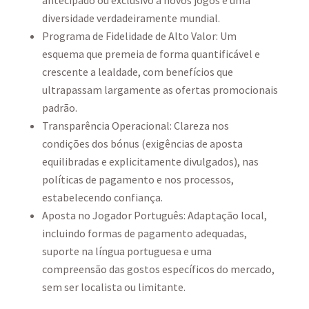
diversidade verdadeiramente mundial.
Programa de Fidelidade de Alto Valor: Um
esquema que premeia de forma quantificável e
crescente a lealdade, com benefícios que
ultrapassam largamente as ofertas promocionais
padrão.
Transparência Operacional: Clareza nos
condições dos bónus (exigências de aposta
equilibradas e explicitamente divulgados), nas
políticas de pagamento e nos processos,
estabelecendo confiança.
Aposta no Jogador Português: Adaptação local,
incluindo formas de pagamento adequadas,
suporte na língua portuguesa e uma
compreensão das gostos específicos do mercado,
sem ser localista ou limitante.