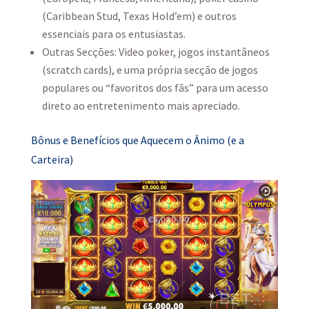
(Caribbean Stud, Texas Hold’em) e outros
essenciais para os entusiastas.
Outras Secções: Video poker, jogos instantâneos
(scratch cards), e uma própria secção de jogos
populares ou “favoritos dos fãs” para um acesso
direto ao entretenimento mais apreciado.
Bônus e Benefícios que Aquecem o Ânimo (e a
Carteira)