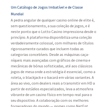
Um Catálogo de Jogos Imbatível e de Classe
Mundial
A pedra angular de qualquer casino online de elite é,
sem questionamento, a sua coleção de jogos, e é
neste ponto que o Lotto Casino impressiona desde o
princípio. A plataforma disponibiliza uma coleção
verdadeiramente colossal, com milhares de títulos
rigorosamente curados que incluem todas as
categorias concebíveis. Desde as máquinas caça-
níqueis mais avançadas com gráficos de cinema e
mecânicas de bónus sofisticadas, até aos clássicos
jogos de mesa onde a estratégia é essencial, como a
roleta, o blackjack e o bacará em várias variantes. A
área ao vivo, com dealers reais a transmitir em HD a
partir de estúdios especializados, leva a atmosfera
vibrante de um casino físico em tempo real para o
seu dispositivo. A colaboração com os melhores
fornecedores do mundo — nomes como NetEnt,