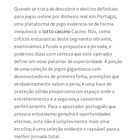
Quando se trata de descobrir o destino definitivo
para jogos online por dinheiro real em Portugal,
uma plataforma de jogo evidencia-se de forma
inequívoca: o
lotto cassino
Casino. Nós, como
críticos entusiastas deste segmento vibrante,
examinámos a fundo a proposta e a jornada, e
podemos dizer com certeza que este operador
define um novo patamar de superioridade. A junção
de uma coleção de jogos gigantesca com
desenvolvedores de primeira linha, promções que
verdadeiramente valem a pena, e uma base de
proteção sólida proporciona um espaço onde a
entretenimento e a segurança coexistem
perfeitamente. Para o apostador português que
procura entusiasmo genuína e oportunidades
efetivas, esta não é simplesmente mais uma
escolha; é uma seleção evidente e razoável para a
melhor jornada total.