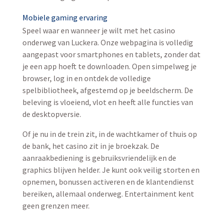
Mobiele gaming ervaring
Speel waar en wanneer je wilt met het casino
onderweg van Luckera. Onze webpagina is volledig
aangepast voor smartphones en tablets, zonder dat
je een app hoeft te downloaden. Open simpelweg je
browser, log in en ontdek de volledige
spelbibliotheek, afgestemd op je beeldscherm. De
beleving is vloeiend, vlot en heeft alle functies van
de desktopversie.
Of je nu in de trein zit, in de wachtkamer of thuis op
de bank, het casino zit in je broekzak. De
aanraakbediening is gebruiksvriendelijk en de
graphics blijven helder. Je kunt ook veilig storten en
opnemen, bonussen activeren en de klantendienst
bereiken, allemaal onderweg. Entertainment kent
geen grenzen meer.