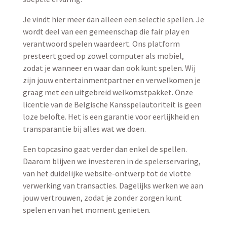
Je vindt hier meer dan alleen een selectie spellen. Je
wordt deel van een gemeenschap die fair play en
verantwoord spelen waardeert. Ons platform
presteert goed op zowel computer als mobiel,
zodat je wanneer en waar dan ook kunt spelen. Wij
zijn jouw entertainmentpartner en verwelkomen je
graag met een uitgebreid welkomstpakket. Onze
licentie van de Belgische Kansspelautoriteit is geen
loze belofte. Het is een garantie voor eerlijkheid en
transparantie bij alles wat we doen.
Een topcasino gaat verder dan enkel de spellen.
Daarom blijven we investeren in de spelerservaring,
van het duidelijke website-ontwerp tot de vlotte
verwerking van transacties. Dagelijks werken we aan
jouw vertrouwen, zodat je zonder zorgen kunt
spelen en van het moment genieten.