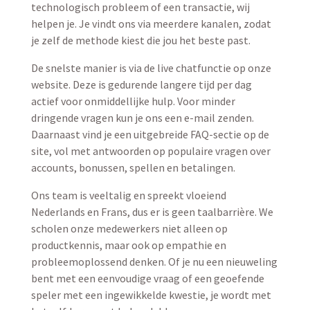
technologisch probleem of een transactie, wij
helpen je. Je vindt ons via meerdere kanalen, zodat
je zelf de methode kiest die jou het beste past.
De snelste manier is via de live chatfunctie op onze
website. Deze is gedurende langere tijd per dag
actief voor onmiddellijke hulp. Voor minder
dringende vragen kun je ons een e-mail zenden.
Daarnaast vind je een uitgebreide FAQ-sectie op de
site, vol met antwoorden op populaire vragen over
accounts, bonussen, spellen en betalingen.
Ons team is veeltalig en spreekt vloeiend
Nederlands en Frans, dus er is geen taalbarrière. We
scholen onze medewerkers niet alleen op
productkennis, maar ook op empathie en
probleemoplossend denken. Of je nu een nieuweling
bent met een eenvoudige vraag of een geoefende
speler met een ingewikkelde kwestie, je wordt met