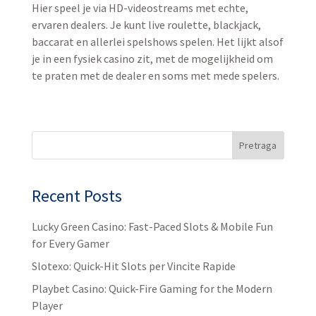
Hier speel je via HD-videostreams met echte,
ervaren dealers. Je kunt live roulette, blackjack,
baccarat en allerlei spelshows spelen. Het lijkt alsof
je in een fysiek casino zit, met de mogelijkheid om
te praten met de dealer en soms met mede spelers.
Pretraga
Recent Posts
Lucky Green Casino: Fast‑Paced Slots & Mobile Fun
for Every Gamer
Slotexo: Quick‑Hit Slots per Vincite Rapide
Playbet Casino: Quick‑Fire Gaming for the Modern
Player