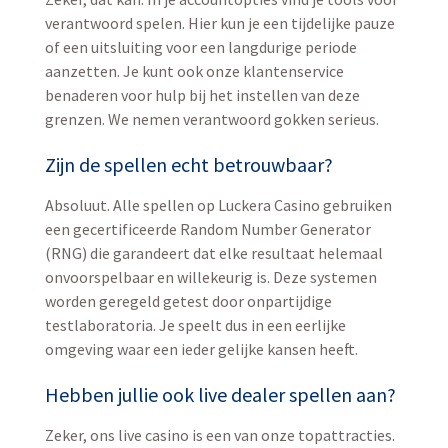
verantwoord spelen. Hier kun je een tijdelijke pauze
of een uitsluiting voor een langdurige periode
aanzetten. Je kunt ook onze klantenservice
benaderen voor hulp bij het instellen van deze
grenzen. We nemen verantwoord gokken serieus.
Zijn de spellen echt betrouwbaar?
Absoluut. Alle spellen op Luckera Casino gebruiken
een gecertificeerde Random Number Generator
(RNG) die garandeert dat elke resultaat helemaal
onvoorspelbaar en willekeurig is. Deze systemen
worden geregeld getest door onpartijdige
testlaboratoria. Je speelt dus in een eerlijke
omgeving waar een ieder gelijke kansen heeft.
Hebben jullie ook live dealer spellen aan?
Zeker, ons live casino is een van onze topattracties.