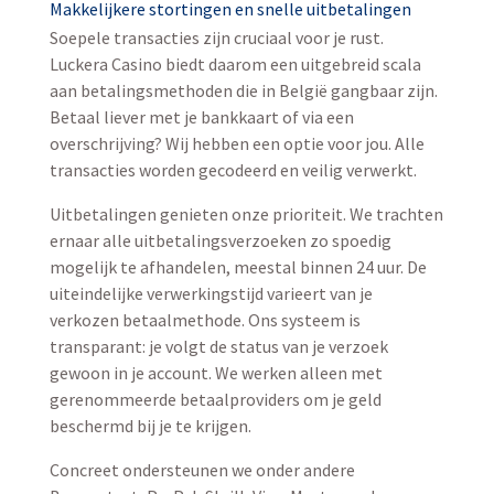
Makkelijkere stortingen en snelle uitbetalingen
Soepele transacties zijn cruciaal voor je rust.
Luckera Casino biedt daarom een uitgebreid scala
aan betalingsmethoden die in België gangbaar zijn.
Betaal liever met je bankkaart of via een
overschrijving? Wij hebben een optie voor jou. Alle
transacties worden gecodeerd en veilig verwerkt.
Uitbetalingen genieten onze prioriteit. We trachten
ernaar alle uitbetalingsverzoeken zo spoedig
mogelijk te afhandelen, meestal binnen 24 uur. De
uiteindelijke verwerkingstijd varieert van je
verkozen betaalmethode. Ons systeem is
transparant: je volgt de status van je verzoek
gewoon in je account. We werken alleen met
gerenommeerde betaalproviders om je geld
beschermd bij je te krijgen.
Concreet ondersteunen we onder andere