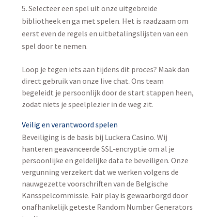
Selecteer een spel uit onze uitgebreide
bibliotheek en ga met spelen. Het is raadzaam om
eerst even de regels en uitbetalingslijsten van een
spel door te nemen.
Loop je tegen iets aan tijdens dit proces? Maak dan
direct gebruik van onze live chat. Ons team
begeleidt je persoonlijk door de start stappen heen,
zodat niets je speelplezier in de weg zit.
Veilig en verantwoord spelen
Beveiliging is de basis bij Luckera Casino. Wij
hanteren geavanceerde SSL-encryptie om al je
persoonlijke en geldelijke data te beveiligen. Onze
vergunning verzekert dat we werken volgens de
nauwgezette voorschriften van de Belgische
Kansspelcommissie. Fair play is gewaarborgd door
onafhankelijk geteste Random Number Generators