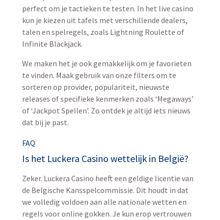
perfect om je tactieken te testen. In het live casino
kun je kiezen uit tafels met verschillende dealers,
talen en spelregels, zoals Lightning Roulette of
Infinite Blackjack.
We maken het je ook gemakkelijk om je favorieten
te vinden. Maak gebruik van onze filters om te
sorteren op provider, populariteit, nieuwste
releases of specifieke kenmerken zoals ‘Megaways’
of ‘Jackpot Spellen’. Zo ontdek je altijd iets nieuws
dat bij je past.
FAQ
Is het Luckera Casino wettelijk in België?
Zeker. Luckera Casino heeft een geldige licentie van
de Belgische Kansspelcommissie. Dit houdt in dat
we volledig voldoen aan alle nationale wetten en
regels voor online gokken. Je kun erop vertrouwen