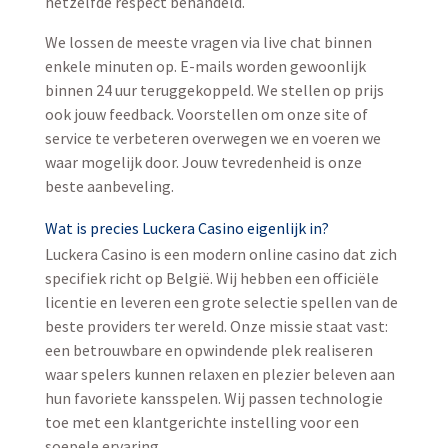
hetzelfde respect behandeld.
We lossen de meeste vragen via live chat binnen
enkele minuten op. E-mails worden gewoonlijk
binnen 24 uur teruggekoppeld. We stellen op prijs
ook jouw feedback. Voorstellen om onze site of
service te verbeteren overwegen we en voeren we
waar mogelijk door. Jouw tevredenheid is onze
beste aanbeveling.
Wat is precies Luckera Casino eigenlijk in?
Luckera Casino is een modern online casino dat zich
specifiek richt op België. Wij hebben een officiële
licentie en leveren een grote selectie spellen van de
beste providers ter wereld. Onze missie staat vast:
een betrouwbare en opwindende plek realiseren
waar spelers kunnen relaxen en plezier beleven aan
hun favoriete kansspelen. Wij passen technologie
toe met een klantgerichte instelling voor een
soepele ervaring.