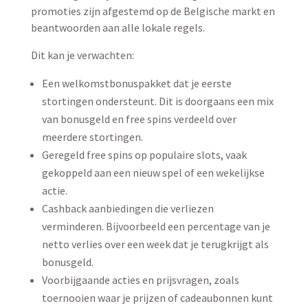
promoties zijn afgestemd op de Belgische markt en
beantwoorden aan alle lokale regels.
Dit kan je verwachten:
Een welkomstbonuspakket dat je eerste
stortingen ondersteunt. Dit is doorgaans een mix
van bonusgeld en free spins verdeeld over
meerdere stortingen.
Geregeld free spins op populaire slots, vaak
gekoppeld aan een nieuw spel of een wekelijkse
actie.
Cashback aanbiedingen die verliezen
verminderen. Bijvoorbeeld een percentage van je
netto verlies over een week dat je terugkrijgt als
bonusgeld.
Voorbijgaande acties en prijsvragen, zoals
toernooien waar je prijzen of cadeaubonnen kunt