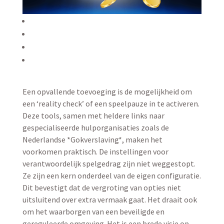
Een opvallende toevoeging is de mogelijkheid om
een ‘reality check’ of een speelpauze in te activeren.
Deze tools, samen met heldere links naar
gespecialiseerde hulporganisaties zoals de
Nederlandse *Gokverslaving*, maken het
voorkomen praktisch. De instellingen voor
verantwoordelijk spelgedrag zijn niet weggestopt.
Ze zijn een kern onderdeel van de eigen configuratie.
Dit bevestigt dat de vergroting van opties niet
uitsluitend over extra vermaak gaat. Het draait ook
om het waarborgen van een beveiligde en
gereguleerde omgeving. Het is een brede visie op