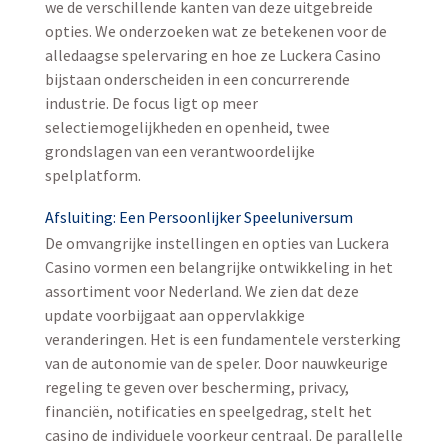
we de verschillende kanten van deze uitgebreide
opties. We onderzoeken wat ze betekenen voor de
alledaagse spelervaring en hoe ze Luckera Casino
bijstaan onderscheiden in een concurrerende
industrie. De focus ligt op meer
selectiemogelijkheden en openheid, twee
grondslagen van een verantwoordelijke
spelplatform.
Afsluiting: Een Persoonlijker Speeluniversum
De omvangrijke instellingen en opties van Luckera
Casino vormen een belangrijke ontwikkeling in het
assortiment voor Nederland. We zien dat deze
update voorbijgaat aan oppervlakkige
veranderingen. Het is een fundamentele versterking
van de autonomie van de speler. Door nauwkeurige
regeling te geven over bescherming, privacy,
financiën, notificaties en speelgedrag, stelt het
casino de individuele voorkeur centraal. De parallelle