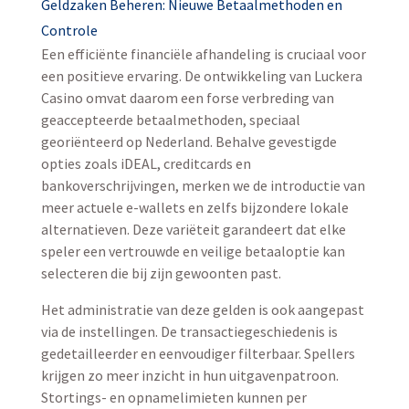
Geldzaken Beheren: Nieuwe Betaalmethoden en
Controle
Een efficiënte financiële afhandeling is cruciaal voor
een positieve ervaring. De ontwikkeling van Luckera
Casino omvat daarom een forse verbreding van
geaccepteerde betaalmethoden, speciaal
georiënteerd op Nederland. Behalve gevestigde
opties zoals iDEAL, creditcards en
bankoverschrijvingen, merken we de introductie van
meer actuele e-wallets en zelfs bijzondere lokale
alternatieven. Deze variëteit garandeert dat elke
speler een vertrouwde en veilige betaaloptie kan
selecteren die bij zijn gewoonten past.
Het administratie van deze gelden is ook aangepast
via de instellingen. De transactiegeschiedenis is
gedetailleerder en eenvoudiger filterbaar. Spellers
krijgen zo meer inzicht in hun uitgavenpatroon.
Stortings- en opnamelimieten kunnen per