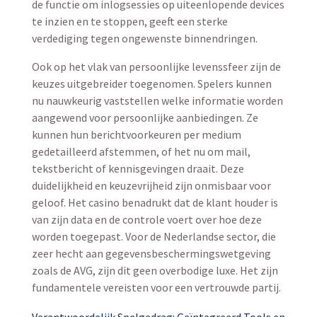
de functie om inlogsessies op uiteenlopende devices
te inzien en te stoppen, geeft een sterke
verdediging tegen ongewenste binnendringen.
Ook op het vlak van persoonlijke levenssfeer zijn de
keuzes uitgebreider toegenomen. Spelers kunnen
nu nauwkeurig vaststellen welke informatie worden
aangewend voor persoonlijke aanbiedingen. Ze
kunnen hun berichtvoorkeuren per medium
gedetailleerd afstemmen, of het nu om mail,
tekstbericht of kennisgevingen draait. Deze
duidelijkheid en keuzevrijheid zijn onmisbaar voor
geloof. Het casino benadrukt dat de klant houder is
van zijn data en de controle voert over hoe deze
worden toegepast. Voor de Nederlandse sector, die
zeer hecht aan gegevensbeschermingswetgeving
zoals de AVG, zijn dit geen overbodige luxe. Het zijn
fundamentele vereisten voor een vertrouwde partij.