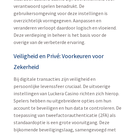
verantwoord spelen benadrukt. De
gebruikersomgeving voor deze instellingen is
overzichtelijk vormgegeven. Aanpassen en
veranderen verloopt daardoor logisch en vloeiend.
Deze verdieping in beheer is het basis voor de
overige van de verbeterde ervaring.
Veiligheid en Privé: Voorkeuren voor
Zekerheid
Bij digitale transacties zijn veiligheid en
persoonlijke levenssfeer cruciaal. De uitvoerige
instellingen van Luckera Casino richten zich hierop.
Spelers hebben nu uitgebreidere opties om hun
account te beveiligen en hun data te controleren. De
toepassing van tweefactorauthenticatie (2FA) als
standaardoptie is een grote vooruitgang. Deze
bijkomende beveiligingslaag, samengevoegd met