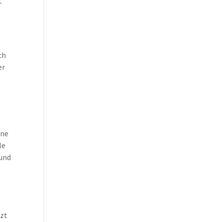
t
ch
er
ine
le
 und
tzt