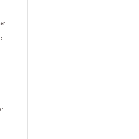
her
et
er