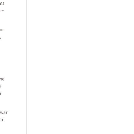
ams
 –
ne
,
ine
e
m
 war
en