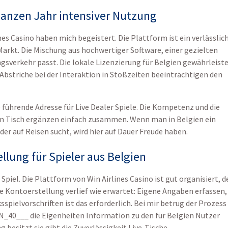
anzen Jahr intensiver Nutzung
es Casino haben mich begeistert. Die Plattform ist ein verlässlic
Markt. Die Mischung aus hochwertiger Software, einer gezielten
sverkehr passt. Die lokale Lizenzierung für Belgien gewährleist
Abstriche bei der Interaktion in Stoßzeiten beeinträchtigen den
e führende Adresse für Live Dealer Spiele. Die Kompetenz und die
en Tisch ergänzen einfach zusammen. Wenn man in Belgien ein
er auf Reisen sucht, wird hier auf Dauer Freude haben.
llung für Spieler aus Belgien
Spiel. Die Plattform von Win Airlines Casino ist gut organisiert, d
Die Kontoerstellung verlief wie erwartet: Eigene Angaben erfassen,
spielvorschriften ist das erforderlich. Bei mir betrug der Prozess
N_40___ die Eigenheiten Information zu den für Belgien Nutzer
besitzt sie gibt die Zuverlässigkeit Live-Tische.