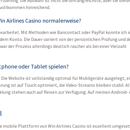
 Gaming. Die Auswahl ist nicht die umfangreichste, aber sie bleib
r vollkommen hinreichend.
in Airlines Casino normalerweise?
earbeitet. Mit Methoden wie Bancontact oder PayPal konnte ich i
dem Konto. Die Dauer variiert von der persönlichen Prüfung und d
 der Prozess allerdings deutlich rascher als bei einer Vielzahl
rtphone oder Tablet spielen?
. Die Website ist vollständig optimal für Mobilgeräte ausgelegt, e
rung ist auf Touch optimiert, die Video-Streams bleiben stabil. Al
klung stehen auch auf Reisen zur Verfügung. Auf meinen Android-
l
ie mobile Plattform von Win Airlines Casino ist exzellent umgese