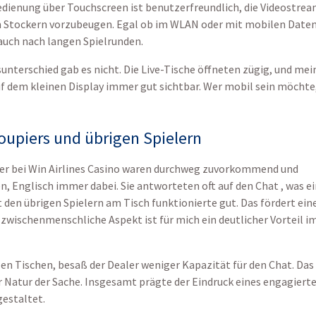
Bedienung über Touchscreen ist benutzerfreundlich, die Videostre
um Stockern vorzubeugen. Egal ob im WLAN oder mit mobilen Daten
 auch nach langen Spielrunden.
sunterschied gab es nicht. Die Live-Tische öffneten zügig, und mei
f dem kleinen Display immer gut sichtbar. Wer mobil sein möchte
upiers und übrigen Spielern
aler bei Win Airlines Casino waren durchweg zuvorkommend und
, Englisch immer dabei. Sie antworteten oft auf den Chat , was e
den übrigen Spielern am Tisch funktionierte gut. Das fördert ein
zwischenmenschliche Aspekt ist für mich ein deutlicher Vorteil i
en Tischen, besaß der Dealer weniger Kapazität für den Chat. Das
r Natur der Sache. Insgesamt prägte der Eindruck eines engagiert
gestaltet.