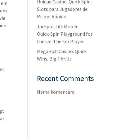
Unique Casino: Quick Spin
 ein
Slots para Jugadores de
inem
Ritmo Rápido
wie
hen
Jackpot Jill: Mobile
Quick‑Spin Playground for
the On‑The‑Go Player
MegaRich Casino: Quick
Wins, Big Thrills
en
Recent Comments
Nema komentara.
egt
Vor