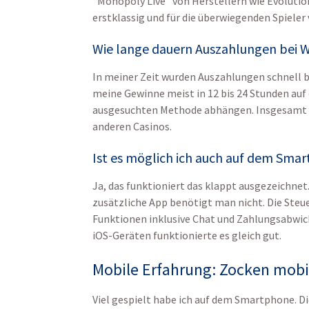
“Monopoly Live” von Herstellern wie Evolution
erstklassig und für die überwiegenden Spiele
Wie lange dauern Auszahlungen bei W
In meiner Zeit wurden Auszahlungen schnell b
meine Gewinne meist in 12 bis 24 Stunden auf 
ausgesuchten Methode abhängen. Insgesamt war
anderen Casinos.
Ist es möglich ich auch auf dem Sma
Ja, das funktioniert das klappt ausgezeichnet
zusätzliche App benötigt man nicht. Die Steue
Funktionen inklusive Chat und Zahlungsabwic
iOS-Geräten funktionierte es gleich gut.
Mobile Erfahrung: Zocken mobi
Viel gespielt habe ich auf dem Smartphone. D