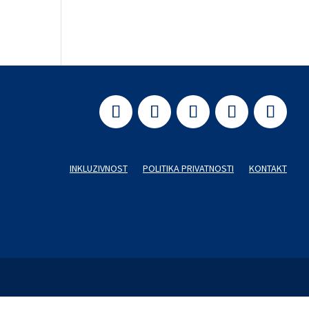
INKLUZIVNOST
POLITIKA PRIVATNOSTI
KONTAKT