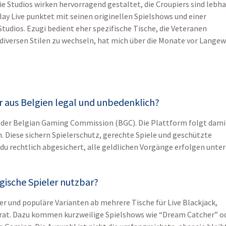
e Studios wirken hervorragend gestaltet, die Croupiers sind lebha
Play Live punktet mit seinen originellen Spielshows und einer
dios. Ezugi bedient eher spezifische Tische, die Veteranen
diversen Stilen zu wechseln, hat mich über die Monate vor Langew
ler aus Belgien legal und unbedenklich?
enz der Belgian Gaming Commission (BGC). Die Plattform folgt dami
. Diese sichern Spielerschutz, gerechte Spiele und geschützte
 du rechtlich abgesichert, alle geldlichen Vorgänge erfolgen unter
lgische Spieler nutzbar?
r und populäre Varianten ab mehrere Tische für Live Blackjack,
rat. Dazu kommen kurzweilige Spielshows wie “Dream Catcher” o