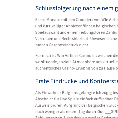
Schlussfolgerung nach einem g
Sechs Monate mit den Croupiers von Win Airlin
und kurzweiliger Anbieter für den belgischen 
Spielauswahl und einem reibungslosen Zahlung
Vertrauen und Rechtsklarheit. Unwesentliche 
runden Gesamteindruck nicht.
Für mich ist Win Airlines Casino inzwischen di
wohltuende, soziale Atmosphäre am virtuell
authentisches Casino-Erlebnis von zu Hause od
Erste Eindrücke und Kontoerste
Als Einwohner Belgiens gelangte ich zügig ins 
Abschnitt für Live Spiele einfach auffindbar. 
Ausweis prüfen. Aufgrund der belgischen Glücks
nach weniger als einem Tag durch. Gut ___SPI
Zahlungsarten. Nach der von großer Bedeutung 