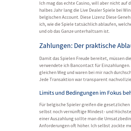
Ich mag das echte Casino, will aber nicht auf 
halbes Jahr lang die Live Dealer Spiele bei 
belgischen Account. Diese Lizenz Diese Genehm
ich, wie die Spiele tatsächlich ablaufen, we
und ob das Ganze unterhaltsam ist.
Zahlungen: Der praktische Abla
Damit das Spielen Freude bereitet, müssen die
verwendete ich Bancontact für Einzahlungen. 
gleichen Weg und waren bei mir nach durchschn
Jede Transaktion war transparent nachvollzi
Limits und Bedingungen im Fokus be
Für belgische Spieler greifen die gesetzlichen
selbst noch vernünftige Mindest- und Höchstein
einer Auszahlung sollte man die Umsatzbeding
Anforderungen oft höher. Ich selbst zockte m