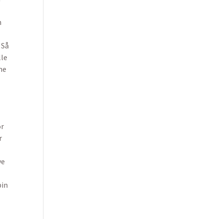
n
 Så
lle
ene
or
r
ve
pin