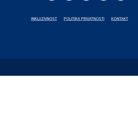
INKLUZIVNOST
POLITIKA PRIVATNOSTI
KONTAKT