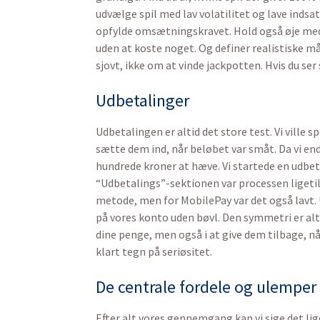
udvælge spil med lav volatilitet og lave indsat
opfylde omsætningskravet. Hold også øje med 
uden at koste noget. Og definer realistiske m
sjovt, ikke om at vinde jackpotten. Hvis du se
Udbetalinger
Udbetalingen er altid det store test. Vi ville s
sætte dem ind, når beløbet var småt. Da vi en
hundrede kroner at hæve. Vi startede en udbet
“Udbetalings”-sektionen var processen ligeti
metode, men for MobilePay var det også lavt.
på vores konto uden bøvl. Den symmetri er alta
dine penge, men også i at give dem tilbage, når
klart tegn på seriøsitet.
De centrale fordele og ulemper 
Efter alt vores gennemgang kan vi sige det lig