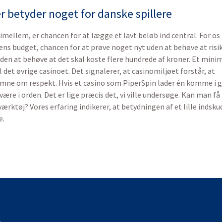
 betyder noget for danske spillere
imellem, er chancen for at lægge et lavt beløb ind central. For os
rens budget, chancen for at prøve noget nyt uden at behøve at risi
den at behøve at det skal koste flere hundrede af kroner. Et mini
det øvrige casinoet. Det signalerer, at casinomiljøet forstår, at
et emne om respekt. Hvis et casino som PiperSpin lader én komme i 
være i orden. Det er lige præcis det, vi ville undersøge. Kan man få
sværktøj? Vores erfaring indikerer, at betydningen af et lille indsku
e.