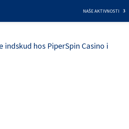
NAŠE AKTIVNOSTI
ve indskud hos PiperSpin Casino i
o