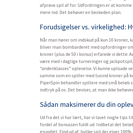
afprøve spil af for. Udfordringen er at komm
mere ind. Det behøver en beskeden plan.
Forudsigelser vs. virkelighed: 
Når man hører om indskud på kun 10 kroner, k
bliver man bombarderet med opfordringer om a
kroner (plus de 50 i bonus) erfarede vi dette: 
være med i daglige turneringer og jackpotspil,
“andenklasses” oplevelse. Vi kunne uploade ver
samme som en spiller med tusind kroner på kon
PiperSpin behandler spillere med små beløb so
indtryk på os. Det beviser, at man ikke behøver
Sådan maksimerer du din ople
Ud fra det vi har lært, har vi lavet nogle tips 
fordel af bonussen fuldt ud. Indbetal det belø
grundigt. Find ud af, hvilke spil der giver 100