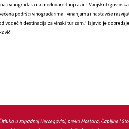
ina i vinogradara na međunarodnoj razini. Vanjskotrgovinsk
ćena podršci vinogradarima i vinarijama i nastaviše razvijat
 vodećih destinacija za vinski turizam.“ Izjavio je dopredsj
ković
.
Čitluka u zapadnoj Hercegovini, preko Mostara, Čapljine i St