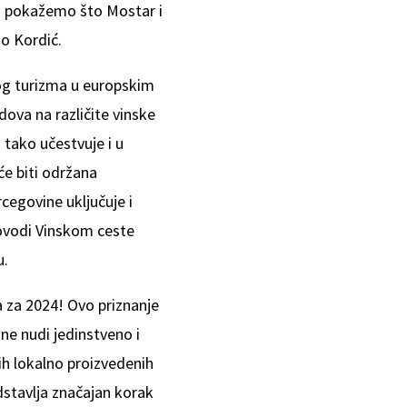
no pokažemo što Mostar i
o Kordić.
kog turizma u europskim
ova na različite vinske
 tako učestvuje i u
će biti održana
cegovine uključuje i
kovodi Vinskom ceste
u.
a za 2024! Ovo priznanje
ne nudi jedinstveno i
ih lokalno proizvedenih
dstavlja značajan korak