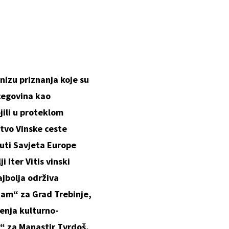
 nizu priznanja koje su
cegovina kao
jili u proteklom
stvo Vinske ceste
uti Savjeta Europe
i Iter Vitis vinski
jbolja održiva
izam“ za Grad Trebinje,
enja kulturno-
a“ za Manastir Tvrdoš,