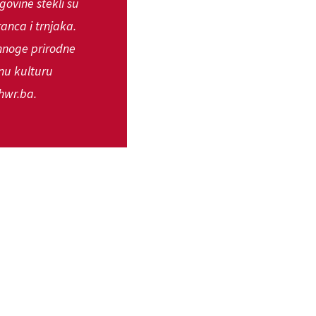
govine stekli su
anca i trnjaka.
i mnoge prirodne
nu kulturu
 hwr.ba.