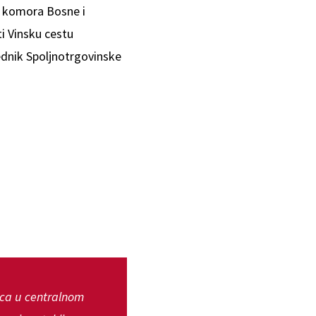
a komora Bosne i
i Vinsku cestu
ednik Spoljnotrgovinske
oca u centralnom