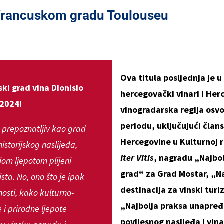
 francuskom gradu Toulouseu
Ova titula posljednja je u
ki grad vina Dionisio
hercegovački vinari i Her
2024!
vinogradarska regija osvo
periodu, uključujući član
 prepoznatljiv kao grad
Hercegovine u Kulturnoj r
storijskog naslijeđa,
Iter Vitis
, nagradu „Najbolj
om ljepotom plijeni
grad“ za Grad Mostar, „Na
sta. No, ono što je ipak
destinacija za vinski tur
osti, kako kulturno-
„Najbolja praksa unapređ
e i prirodne ljepote
povijesnog nasljeđa i vin