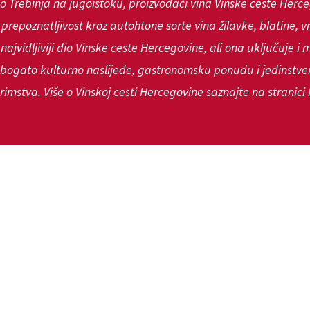
do Trebinja na jugoistoku, proizvođači vina Vinske ceste Herce
epoznatljivost kroz autohtone sorte vina žilavke, blatine, vr
 najvidljiviji dio Vinske ceste Hercegovine, ali ona uključuje 
, bogato kulturno naslijeđe, gastronomsku ponudu i jedinstve
imstva. Više o Vinskoj cesti Hercegovine saznajte na stranici