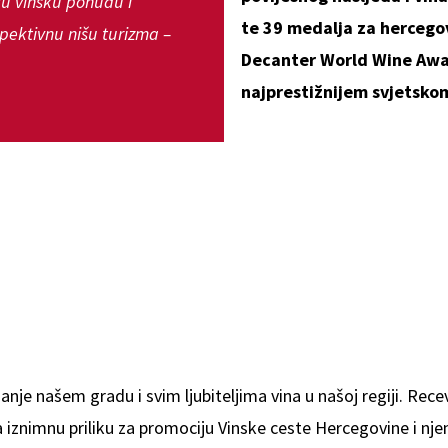
u vinsku ponudu i
te 39 medalja za hercego
pektivnu nišu turizma –
Decanter World Wine Awa
najprestižnijem svjetskom
anje našem gradu i svim ljubiteljima vina u našoj regiji. Rece
 iznimnu priliku za promociju Vinske ceste Hercegovine i njen