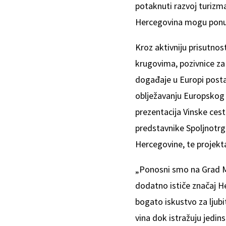
potaknuti razvoj turizm
Hercegovina mogu ponudi
Kroz aktivniju prisutno
krugovima, pozivnice za
događaje u Europi postal
oblježavanju Europskog g
prezentacija Vinske ces
predstavnike Spoljnotrg
Hercegovine, te projekt
„Ponosni smo na Grad Mos
dodatno ističe značaj He
bogato iskustvo za ljubi
vina dok istražuju jedin