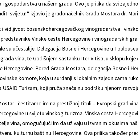
a i gospodarstva u našem gradu. Ovo je prilika da svi zajed
ti svijetu!“ izjavio je gradonačelnik Grada Mostara dr. Mari
st i vidljivost bosanskohercegovačkog vinogradarstva i vins
 predstavnike Vinske ceste Hercegovine i vinogradarskih grad
e su učestalije. Delegacija Bosne i Hercegovine u Toulouseu
rada vina, te Godišnjem sastanku Iter Vitisa, u sklopu koje 
te Hercegovine. Pored Grada Mostara, delegacija Bosne i Her
ovinske komore, koja u surdanji s lokalnim zajednicama ru
a USAID Turizam, koji pruža značajnu podršku njenom razvoj
tar i čestitamo im na prestižnoj tituli – Evropski grad vin
rcegovine u svijetu vinskog turizma. Vinska cesta Hercegovi
telje vina, omogućujući im da uživaju u izvrsnim okusima naš
stvenu kulturnu baštinu Hercegovine. Ova prilika također pre