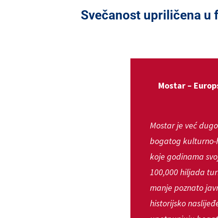
Svečanost upriličena u
Mostar – Europs
Mostar je već dugo
bogatog kulturno-hi
koje godinama svoj
100,000 hiljada turi
manje poznato javn
historijsko naslijeđ